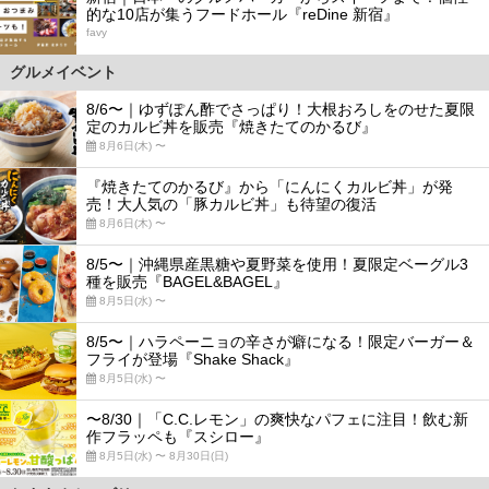
的な10店が集うフードホール『reDine 新宿』
favy
グルメイベント
8/6〜｜ゆずぽん酢でさっぱり！大根おろしをのせた夏限
定のカルビ丼を販売『焼きたてのかるび』
8月6日(木) 〜
『焼きたてのかるび』から「にんにくカルビ丼」が発
売！大人気の「豚カルビ丼」も待望の復活
8月6日(木) 〜
8/5〜｜沖縄県産黒糖や夏野菜を使用！夏限定ベーグル3
種を販売『BAGEL&BAGEL』
8月5日(水) 〜
8/5〜｜ハラペーニョの辛さが癖になる！限定バーガー＆
フライが登場『Shake Shack』
8月5日(水) 〜
〜8/30｜「C.C.レモン」の爽快なパフェに注目！飲む新
作フラッペも『スシロー』
8月5日(水) 〜 8月30日(日)