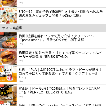
favy
5
8/10〜19｜事前予約で500円引き！最大4時間食べ飲み放
題の夏休みビュッフェ開催『reDine 広島』
favy
オススメ記事
1
梅田│喧騒を離れソファで寛ぐ穴場イタリアンバル
『pasta stand』。長居もOKで使い勝手抜群
favy
2
梅田限定！海外の定番・甘じょっぱ系ベーコンジャムバ
ーガーが新登場『BRISK STAND』
favy
3
札幌・4PLA｜常時100種以上のクラフトビールが揃う！
自分で手にとって飲み比べもできる『クラフトビール
100』
favy
4
富山駅｜ビールだけで20種以上！独自ブレンドに“泡だ
け”も『PERFECT BEER KITCHEN』
favy
5
新宿｜日本一のグルメバーガーからスイーツまで！個性