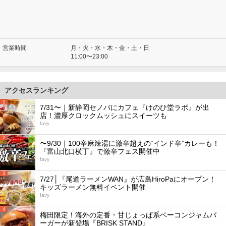
営業時間
月・火・水・木・金・土・日
11:00〜23:00
アクセスランキング
1
7/31〜｜新静岡セノバにカフェ『けのひ堂ラボ』が出
店！濃厚クロックムッシュにスイーツも
favy
2
〜9/30｜100辛麻辣湯に激辛超えの“インド辛”カレーも！
『富山北口横丁』で激辛フェス開催中
favy
3
7/27│『尾道ラーメンWAN』が広島HiroPaにオープン！
キッズラーメン無料イベント開催
favy
4
梅田限定！海外の定番・甘じょっぱ系ベーコンジャムバ
ーガーが新登場『BRISK STAND』