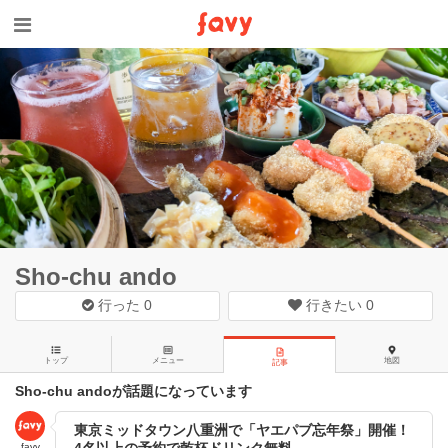
Sho-chu ando
行った
0
行きたい
0
トップ
メニュー
地図
記事
Sho-chu andoが話題になっています
東京ミッドタウン八重洲で「ヤエパブ忘年祭」開催！
4名以上の予約で乾杯ドリンク無料
favy