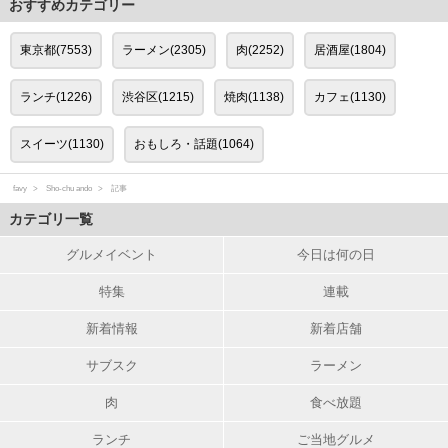
おすすめカテゴリー
東京都(7553)
ラーメン(2305)
肉(2252)
居酒屋(1804)
ランチ(1226)
渋谷区(1215)
焼肉(1138)
カフェ(1130)
スイーツ(1130)
おもしろ・話題(1064)
favy
Sho-chu ando
記事
カテゴリ一覧
グルメイベント
今日は何の日
特集
連載
新着情報
新着店舗
サブスク
ラーメン
肉
食べ放題
ランチ
ご当地グルメ