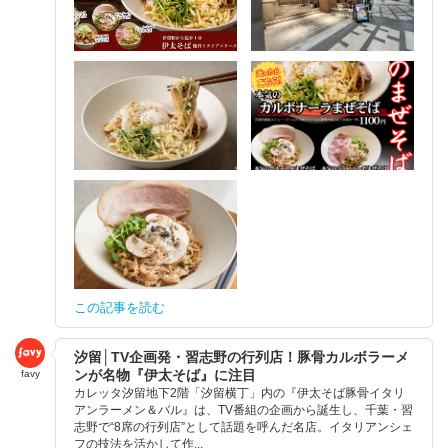
この記事を読む
汐留│TV企画発・習志野の行列店！豚骨カルボラーメ
ンが名物『伊太そば』に注目
favy
カレッタ汐留地下2階「汐留横丁」内の『伊太そば豚骨イタリ
アンラーメン＆バル』は、TV番組の企画から誕生し、千葉・習
志野で“8席の行列店”として話題を呼んだ名店。イタリアンシェ
フの技法を活かして作...