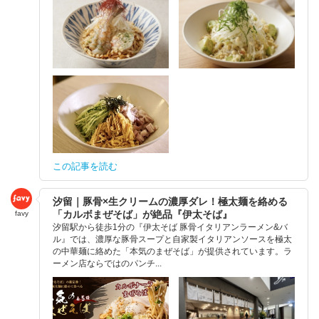
この記事を読む
汐留｜豚骨×生クリームの濃厚ダレ！極太麺を絡める
「カルボまぜそば」が絶品『伊太そば』
favy
汐留駅から徒歩1分の『伊太そば 豚骨イタリアンラーメン&バ
ル』では、濃厚な豚骨スープと自家製イタリアンソースを極太
の中華麺に絡めた「本気のまぜそば」が提供されています。ラ
ーメン店ならではのパンチ...