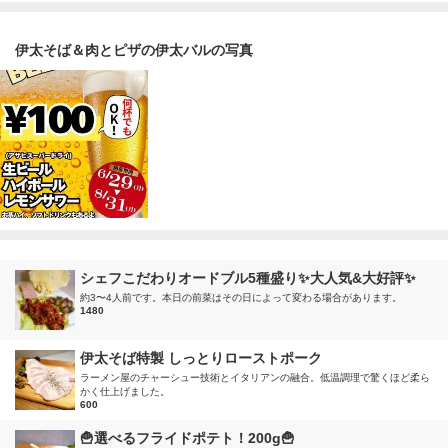
伊太そば＆肉とピザの伊太バルの写真
シェフこだわりオードブル5種盛り✨大人気&大好評✨
約3〜4人前です。本日の前菜はその日によって変わる場合があります。
1480
伊太そば特製 しっとりローストポーク
ラーメン屋のチャーシュー技術とイタリアンの融合。低温調理で驚くほど柔ら
かく仕上げました。
600
🍟選べるフライドポテト！200g🍟