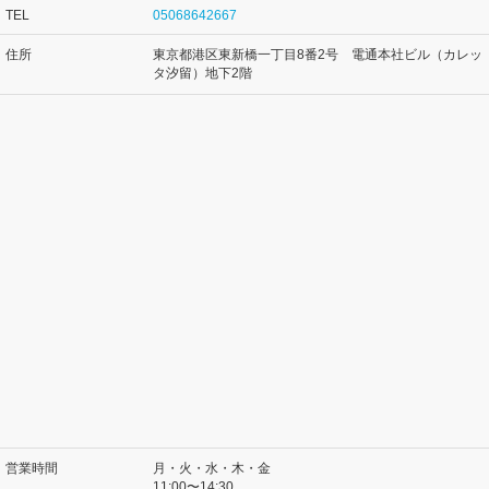
TEL
05068642667
住所
東京都港区東新橋一丁目8番2号 電通本社ビル（カレッ
タ汐留）地下2階
営業時間
月・火・水・木・金
11:00〜14:30