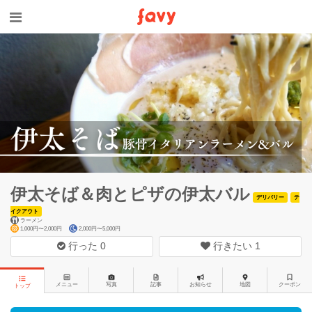
伊太そば＆肉とピザの伊太バル
デリバリー
テ
イクアウト
ラーメン
1,000円〜2,000円
2,000円〜5,000円
行った
0
行きたい
1
メニュー
写真
記事
お知らせ
地図
クーポン
トップ