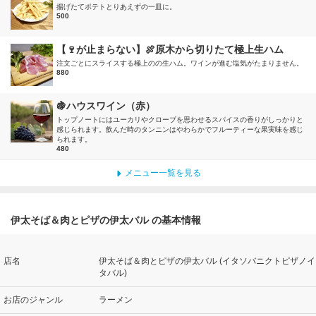
揚げたてポテトとりあえずの一皿に。
500
【🍷が止まらない】🍖原木から切りたて極上生ハム
注文ごとにスライスする極上のの生ハム。ワインが進む塩気がたまりません。
880
🍇ハウスワイン（赤）
トップノートにはユーカリやクローブを思わせるスパイスの香りがしっかりと
感じられます。飲んだ時のタンニンはやわらかでフルーティーな果実味を感じ
られます。
480
メニュー一覧を見る
伊太そば＆肉とピザの伊太バル の基本情報
店名
伊太そば＆肉とピザの伊太バル (イタソバニクトピザノイ
タバル)
お店のジャンル
ラーメン