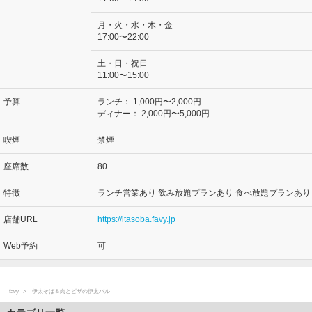
月・火・水・木・金
17:00〜22:00
土・日・祝日
11:00〜15:00
予算
ランチ：
1,000円〜2,000円
ディナー：
2,000円〜5,000円
喫煙
禁煙
座席数
80
特徴
ランチ営業あり 飲み放題プランあり 食べ放題プランあり
店舗URL
https://itasoba.favy.jp
Web予約
可
favy
伊太そば＆肉とピザの伊太バル