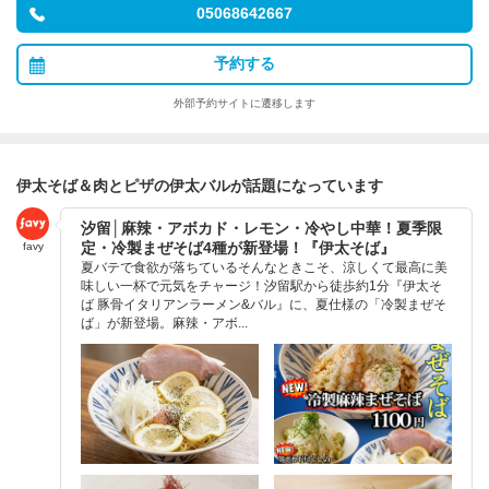
05068642667
予約する
外部予約サイトに遷移します
伊太そば＆肉とピザの伊太バルが話題になっています
汐留│麻辣・アボカド・レモン・冷やし中華！夏季限
定・冷製まぜそば4種が新登場！『伊太そば』
favy
夏バテで食欲が落ちているそんなときこそ、涼しくて最高に美
味しい一杯で元気をチャージ！汐留駅から徒歩約1分『伊太そ
ば 豚骨イタリアンラーメン&バル』に、夏仕様の「冷製まぜそ
ば」が新登場。麻辣・アボ...