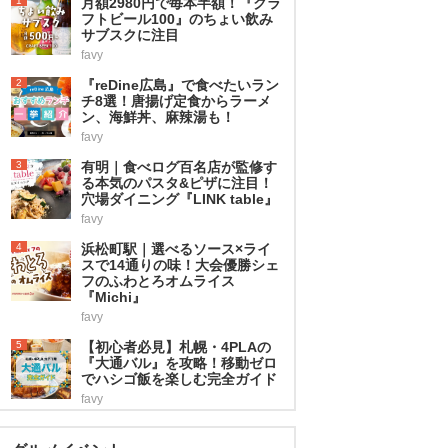
1
月額2980円で毎本半額！『クラ
フトビール100』のちょい飲み
サブスクに注目
favy
2
『reDine広島』で食べたいラン
チ8選！唐揚げ定食からラーメ
ン、海鮮丼、麻辣湯も！
favy
3
有明｜食べログ百名店が監修す
る本気のパスタ&ピザに注目！
穴場ダイニング『LINK table』
favy
4
浜松町駅｜選べるソース×ライ
スで14通りの味！大会優勝シェ
フのふわとろオムライス
『Michi』
favy
5
【初心者必見】札幌・4PLAの
『大通バル』を攻略！移動ゼロ
でハシゴ飯を楽しむ完全ガイド
favy