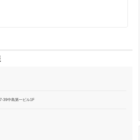
報
-39中島第一ビル1F