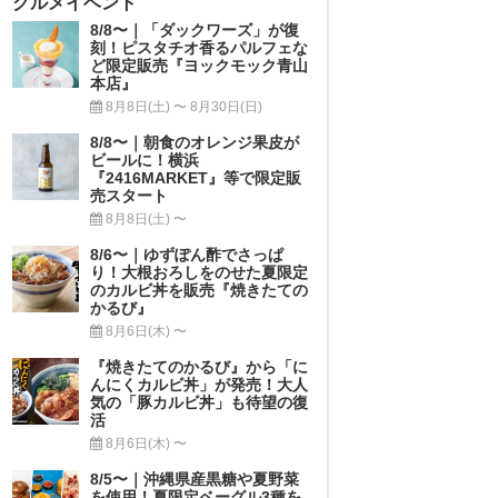
グルメイベント
8/8〜｜「ダックワーズ」が復
刻！ピスタチオ香るパルフェな
ど限定販売『ヨックモック青山
本店』
8月8日(土) 〜 8月30日(日)
8/8〜｜朝食のオレンジ果皮が
ビールに！横浜
『2416MARKET』等で限定販
売スタート
8月8日(土) 〜
8/6〜｜ゆずぽん酢でさっぱ
り！大根おろしをのせた夏限定
のカルビ丼を販売『焼きたての
かるび』
8月6日(木) 〜
『焼きたてのかるび』から「に
んにくカルビ丼」が発売！大人
気の「豚カルビ丼」も待望の復
活
8月6日(木) 〜
8/5〜｜沖縄県産黒糖や夏野菜
を使用！夏限定ベーグル3種を