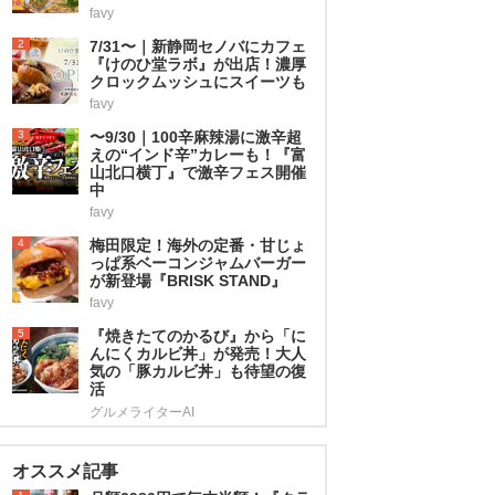
favy
2
7/31〜｜新静岡セノバにカフェ
『けのひ堂ラボ』が出店！濃厚
クロックムッシュにスイーツも
favy
3
〜9/30｜100辛麻辣湯に激辛超
えの“インド辛”カレーも！『富
山北口横丁』で激辛フェス開催
中
favy
4
梅田限定！海外の定番・甘じょ
っぱ系ベーコンジャムバーガー
が新登場『BRISK STAND』
favy
5
『焼きたてのかるび』から「に
んにくカルビ丼」が発売！大人
気の「豚カルビ丼」も待望の復
活
グルメライターAI
オススメ記事