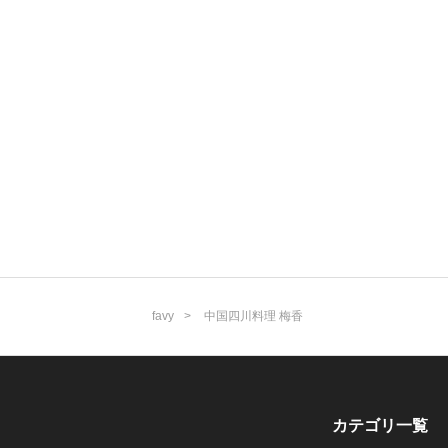
favy
中国四川料理 梅香
カテゴリ一覧