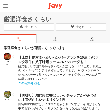
厳選洋食さくらい
行った
0
行きたい
7
記事
地図
トップ
厳選洋食さくらいが話題になっています
【上野】絶対食べたいハンバーグランチ10選！A5ラ
ンク和牛に八丁味噌ソースのハンバーグも！
saruru
ru
観光地として国内外から多くの人が訪れる、JR「上野」駅周辺
のハンバーグランチ店を紹介していきます。 A5ランク和牛を
使ったステーキ屋さんのハンバーグ、デミグラスソースに八丁
味噌を加えたハンバー...
この記事を読む
【御徒町】麺に絡む香ばしいケチャップがやみつき
に！昔懐かしいナポリタン4選
apu
御徒町駅周辺には、個性的なお店が多いですが、今回はそんな
中でも昔ながらのナポリタンが食べられるお店を紹介します。