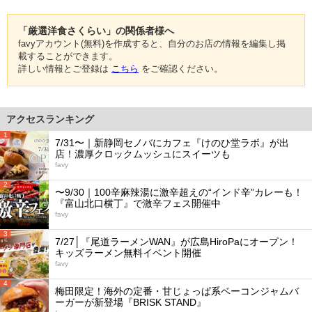
「厳選洋食さくらい」の関係者様へ
favyアカウント(無料)を作成すると、自分のお店の情報を編集し掲
載することができます。
詳しい情報とご登録は
こちら
をご確認ください。
アクセスランキング
1
7/31〜｜新静岡セノバにカフェ『けのひ堂ラボ』が出
店！濃厚クロックムッシュにスイーツも
favy
2
〜9/30｜100辛麻辣湯に激辛超えの“インド辛”カレーも！
『富山北口横丁』で激辛フェス開催中
favy
3
7/27│『尾道ラーメンWAN』が広島HiroPaにオープン！
キッズラーメン無料イベント開催
favy
4
梅田限定！海外の定番・甘じょっぱ系ベーコンジャムバ
ーガーが新登場『BRISK STAND』