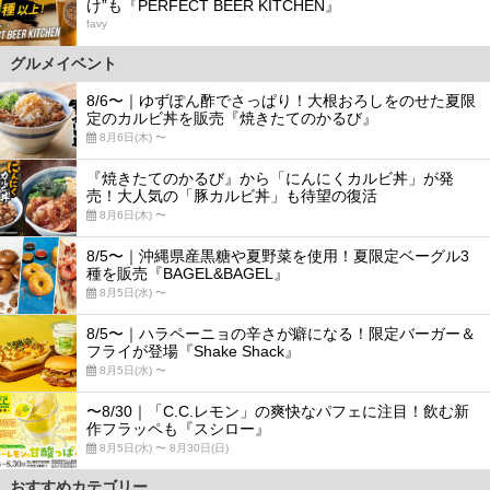
け”も『PERFECT BEER KITCHEN』
favy
グルメイベント
8/6〜｜ゆずぽん酢でさっぱり！大根おろしをのせた夏限
定のカルビ丼を販売『焼きたてのかるび』
8月6日(木) 〜
『焼きたてのかるび』から「にんにくカルビ丼」が発
売！大人気の「豚カルビ丼」も待望の復活
8月6日(木) 〜
8/5〜｜沖縄県産黒糖や夏野菜を使用！夏限定ベーグル3
種を販売『BAGEL&BAGEL』
8月5日(水) 〜
8/5〜｜ハラペーニョの辛さが癖になる！限定バーガー＆
フライが登場『Shake Shack』
8月5日(水) 〜
〜8/30｜「C.C.レモン」の爽快なパフェに注目！飲む新
作フラッペも『スシロー』
8月5日(水) 〜 8月30日(日)
おすすめカテゴリー