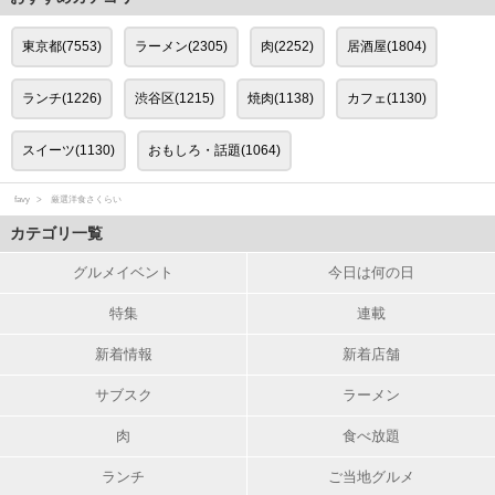
東京都(7553)
ラーメン(2305)
肉(2252)
居酒屋(1804)
ランチ(1226)
渋谷区(1215)
焼肉(1138)
カフェ(1130)
スイーツ(1130)
おもしろ・話題(1064)
favy
厳選洋食さくらい
カテゴリ一覧
グルメイベント
今日は何の日
特集
連載
新着情報
新着店舗
サブスク
ラーメン
肉
食べ放題
ランチ
ご当地グルメ