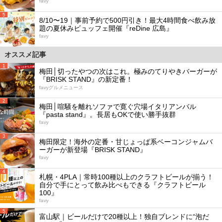
favy
5
8/10〜19｜事前予約で500円引き！最大4時間食べ飲み放
題の夏休みビュッフェ開催『reDine 広島』
favy
オススメ記事
1
梅田│切ったやつの次はこれ。極みのてりやきバーガーが
『BRISK STAND』の新定番！
favyグルメニュース
2
梅田│喧騒を離れソファで寛ぐ穴場イタリアンバル
『pasta stand』。長居もOKで使い勝手抜群
favy
3
梅田限定！海外の定番・甘じょっぱ系ベーコンジャムバ
ーガーが新登場『BRISK STAND』
favy
4
札幌・4PLA｜常時100種以上のクラフトビールが揃う！
自分で手にとって飲み比べもできる『クラフトビール
100』
favy
5
富山駅｜ビールだけで20種以上！独自ブレンドに“泡だ