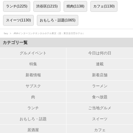
ランチ(1225)
渋谷区(1215)
焼肉(1138)
カフェ(1130)
スイーツ(1130)
おもしろ・話題(1065)
favy
ANAインターコンチネンタルホテル東京（旧：東京全日空ホテル）
カテゴリ一覧
グルメイベント
今日は何の日
特集
連載
新着情報
新着店舗
サブスク
ラーメン
肉
食べ放題
ランチ
ご当地グルメ
おもしろ・話題
スイーツ
居酒屋
カフェ