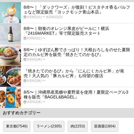
8/8〜｜「ダックワーズ」が復刻！ピスタチオ香るパルフ
ェなど限定販売『ヨックモック青山本店』
8月8日(土) 〜 8月30日(日)
8/8〜｜朝食のオレンジ果皮がビールに！横浜
『2416MARKET』等で限定販売スタート
8月8日(土) 〜
8/6〜｜ゆずぽん酢でさっぱり！大根おろしをのせた夏限
定のカルビ丼を販売『焼きたてのかるび』
8月6日(木) 〜
『焼きたてのかるび』から「にんにくカルビ丼」が発
売！大人気の「豚カルビ丼」も待望の復活
8月6日(木) 〜
8/5〜｜沖縄県産黒糖や夏野菜を使用！夏限定ベーグル3
種を販売『BAGEL&BAGEL』
8月5日(水) 〜
おすすめカテゴリー
東京都(7546)
ラーメン(2305)
肉(2253)
居酒屋(1804)