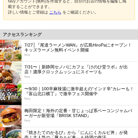
favyアカウント(無料)を作成すると、自分のお店の情報を編集し掲
載することができます。
詳しい情報とご登録は
こちら
をご確認ください。
アクセスランキング
1
7/27│『尾道ラーメンWAN』が広島HiroPaにオープン！
キッズラーメン無料イベント開催
favy
2
7/31〜｜新静岡セノバにカフェ『けのひ堂ラボ』が出
店！濃厚クロックムッシュにスイーツも
favy
3
〜9/30｜100辛麻辣湯に激辛超えの“インド辛”カレーも！
『富山北口横丁』で激辛フェス開催中
favy
4
梅田限定！海外の定番・甘じょっぱ系ベーコンジャムバ
ーガーが新登場『BRISK STAND』
favy
5
『焼きたてのかるび』から「にんにくカルビ丼」が発
売！大人気の「豚カルビ丼」も待望の復活