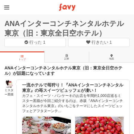
ANAインターコンチネンタルホテル
東京（旧：東京全日空ホテル）
行った
1
行きたい
1
記事
地図
トップ
ANAインターコンチネンタルホテル東京（旧：東京全日空ホテ
ル）が話題になっています
一流ホテルで苺狩り！『ANAインターコンチネンタル
東京』の苺スイーツビュッフェが凄い！
ミスタ
ー黒猫
カフェ・スイーツ・パンケーキのお店を年間約1,000店巡るミ
スター黒猫が今回ご紹介するのは、赤坂『ANAインターコンチ
ネンタルホテル東京』のいちごをテーマにしたスイーツビュッ
フェとアフタヌーンテ...