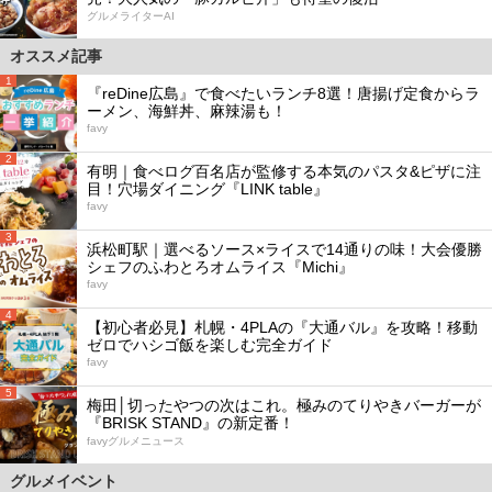
グルメライターAI
オススメ記事
1
『reDine広島』で食べたいランチ8選！唐揚げ定食からラ
ーメン、海鮮丼、麻辣湯も！
favy
2
有明｜食べログ百名店が監修する本気のパスタ&ピザに注
目！穴場ダイニング『LINK table』
favy
3
浜松町駅｜選べるソース×ライスで14通りの味！大会優勝
シェフのふわとろオムライス『Michi』
favy
4
【初心者必見】札幌・4PLAの『大通バル』を攻略！移動
ゼロでハシゴ飯を楽しむ完全ガイド
favy
5
梅田│切ったやつの次はこれ。極みのてりやきバーガーが
『BRISK STAND』の新定番！
favyグルメニュース
グルメイベント