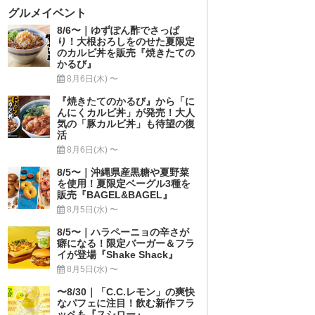
グルメイベント
8/6〜｜ゆずぽん酢でさっぱ
り！大根おろしをのせた夏限定
のカルビ丼を販売『焼きたての
かるび』
8月6日(木) 〜
『焼きたてのかるび』から「に
んにくカルビ丼」が発売！大人
気の「豚カルビ丼」も待望の復
活
8月6日(木) 〜
8/5〜｜沖縄県産黒糖や夏野菜
を使用！夏限定ベーグル3種を
販売『BAGEL&BAGEL』
8月5日(水) 〜
8/5〜｜ハラペーニョの辛さが
癖になる！限定バーガー＆フラ
イが登場『Shake Shack』
8月5日(水) 〜
〜8/30｜「C.C.レモン」の爽快
なパフェに注目！飲む新作フラ
ッペも『スシロー』