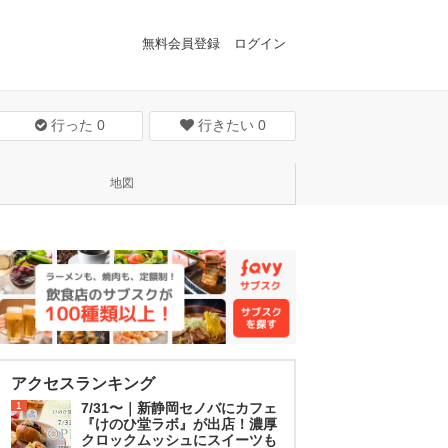
無料会員登録
ログイン
行った
0
行きたい
0
地図
アクセスランキング
1
7/31〜｜新静岡セノバにカフェ
『けのひ堂ラボ』が出店！濃厚
クロックムッシュにスイーツも