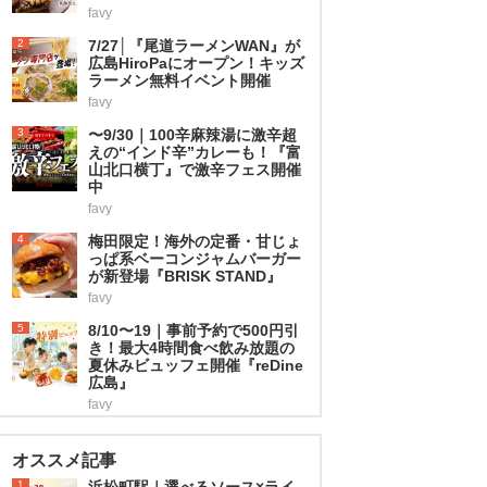
favy
2
7/27│『尾道ラーメンWAN』が
広島HiroPaにオープン！キッズ
ラーメン無料イベント開催
favy
3
〜9/30｜100辛麻辣湯に激辛超
えの“インド辛”カレーも！『富
山北口横丁』で激辛フェス開催
中
favy
4
梅田限定！海外の定番・甘じょ
っぱ系ベーコンジャムバーガー
が新登場『BRISK STAND』
favy
5
8/10〜19｜事前予約で500円引
き！最大4時間食べ飲み放題の
夏休みビュッフェ開催『reDine
広島』
favy
オススメ記事
1
浜松町駅｜選べるソース×ライ