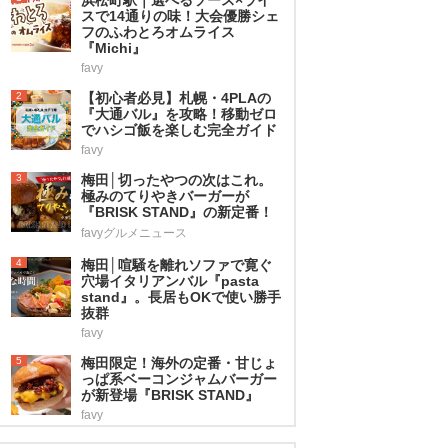
スで14通りの味！大会優勝シェ
フのふわとろオムライス
『Michi』
favy
2
【初心者必見】札幌・4PLAの
『大通バル』を攻略！移動ゼロ
でハシゴ飯を楽しむ完全ガイド
favy
3
梅田│切ったやつの次はこれ。
極みのてりやきバーガーが
『BRISK STAND』の新定番！
favyグルメニュース
4
梅田│喧騒を離れソファで寛ぐ
穴場イタリアンバル『pasta
stand』。長居もOKで使い勝手
抜群
favy
5
梅田限定！海外の定番・甘じょ
っぱ系ベーコンジャムバーガー
が新登場『BRISK STAND』
favy