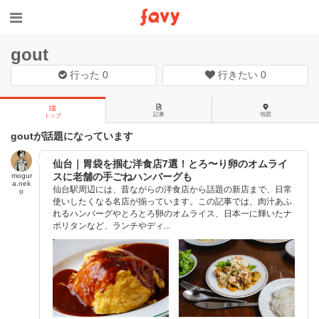
gout
行った
0
行きたい
0
記事
地図
トップ
goutが話題になっています
仙台｜胃袋を掴む洋食店7選！とろ〜り卵のオムライ
スに老舗の手ごねハンバーグも
mogur
a.nek
仙台駅周辺には、昔ながらの洋食店から話題の新店まで、日常
o
使いしたくなる名店が揃っています。この記事では、肉汁あふ
れるハンバーグやとろとろ卵のオムライス、日本一に輝いたナ
ポリタンなど、ランチやディ...