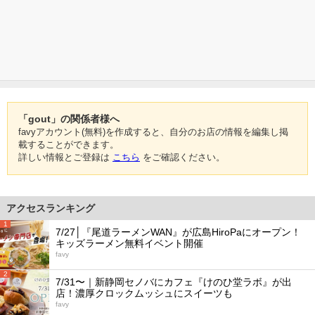
「gout」の関係者様へ
favyアカウント(無料)を作成すると、自分のお店の情報を編集し掲
載することができます。
詳しい情報とご登録は
こちら
をご確認ください。
アクセスランキング
1
7/27│『尾道ラーメンWAN』が広島HiroPaにオープン！
キッズラーメン無料イベント開催
favy
2
7/31〜｜新静岡セノバにカフェ『けのひ堂ラボ』が出
店！濃厚クロックムッシュにスイーツも
favy