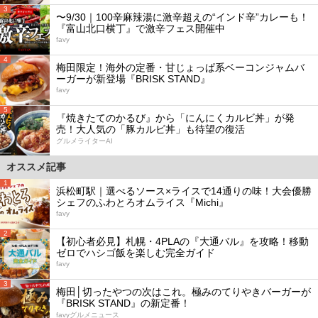
3
〜9/30｜100辛麻辣湯に激辛超えの“インド辛”カレーも！
『富山北口横丁』で激辛フェス開催中
favy
4
梅田限定！海外の定番・甘じょっぱ系ベーコンジャムバ
ーガーが新登場『BRISK STAND』
favy
5
『焼きたてのかるび』から「にんにくカルビ丼」が発
売！大人気の「豚カルビ丼」も待望の復活
グルメライターAI
オススメ記事
1
浜松町駅｜選べるソース×ライスで14通りの味！大会優勝
シェフのふわとろオムライス『Michi』
favy
2
【初心者必見】札幌・4PLAの『大通バル』を攻略！移動
ゼロでハシゴ飯を楽しむ完全ガイド
favy
3
梅田│切ったやつの次はこれ。極みのてりやきバーガーが
『BRISK STAND』の新定番！
favyグルメニュース