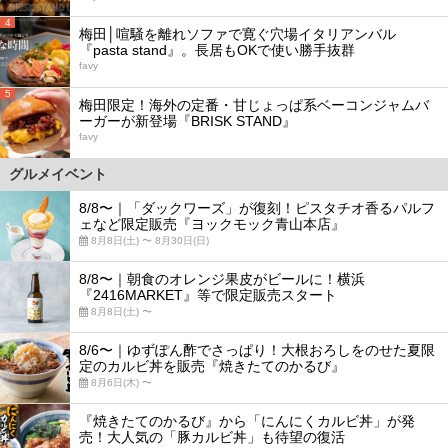
4
梅田│喧騒を離れソファで寛ぐ穴場イタリアンバル
『pasta stand』。長居もOKで使い勝手抜群
favy
5
梅田限定！海外の定番・甘じょっぱ系ベーコンジャムバ
ーガーが新登場『BRISK STAND』
favy
グルメイベント
8/8〜｜「ダックワーズ」が復刻！ピスタチオ香るパルフ
ェなど限定販売『ヨックモック青山本店』
8月8日(土) 〜 8月30日(日)
8/8〜｜朝食のオレンジ果皮がビールに！横浜
『2416MARKET』等で限定販売スタート
8月8日(土) 〜
8/6〜｜ゆずぽん酢でさっぱり！大根おろしをのせた夏限
定のカルビ丼を販売『焼きたてのかるび』
8月6日(木) 〜
『焼きたてのかるび』から「にんにくカルビ丼」が発
売！大人気の「豚カルビ丼」も待望の復活