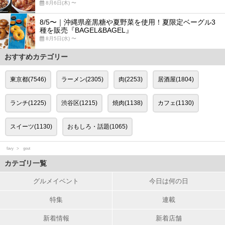
8月6日(木) 〜
8/5〜｜沖縄県産黒糖や夏野菜を使用！夏限定ベーグル3
種を販売『BAGEL&BAGEL』
8月5日(水) 〜
おすすめカテゴリー
東京都(7546)
ラーメン(2305)
肉(2253)
居酒屋(1804)
ランチ(1225)
渋谷区(1215)
焼肉(1138)
カフェ(1130)
スイーツ(1130)
おもしろ・話題(1065)
favy
gout
カテゴリ一覧
グルメイベント
今日は何の日
特集
連載
新着情報
新着店舗