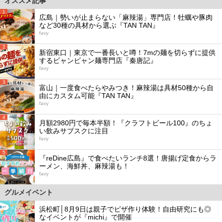
オススメ記事
1
広島｜勢いが止まらない「麻辣湯」専門店！牡蠣や豚肉
など30種の具材から選ぶ『TAN TAN』
favy
2
新宿東口｜東京で一番長いと噂！7mの麺を切らずに提供
するビャンビャン麺専門店『秦唐記』
favy
3
富山｜一度食べたらやみつき！麻辣湯は具材50種から自
由にカスタム可能『TAN TAN』
favy
4
月額2980円で毎本半額！『クラフトビール100』のちょ
い飲みサブスクに注目
favy
5
『reDine広島』で食べたいランチ8選！唐揚げ定食からラ
ーメン、海鮮丼、麻辣湯も！
favy
グルメイベント
浜松町│8月9日は親子でピザ作り体験！自由研究にも◎
なイベントが『michi』で開催