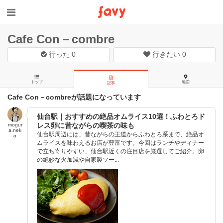
Cafe Con－combre
行った
0
行きたい
0
トップ
地図
記事
Cafe Con－combreが話題になっています
仙台駅｜おすすめの絶品オムライス10選！ふわとろド
レス卵に昔ながらの喫茶の味も
mogur
a.nek
仙台駅周辺には、昔ながらの王道からふわとろ系まで、絶品オ
o
ムライスを味わえるお店が豊富です。今回はランチやディナー
で立ち寄りやすい、仙台駅近くの注目店を厳選してご紹介。卵
の絶妙な火加減や自家製ソー...