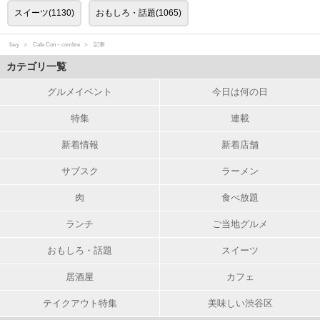
スイーツ(1130)
おもしろ・話題(1065)
favy
Cafe Con－combre
記事
カテゴリ一覧
グルメイベント
今日は何の日
特集
連載
新着情報
新着店舗
サブスク
ラーメン
肉
食べ放題
ランチ
ご当地グルメ
おもしろ・話題
スイーツ
居酒屋
カフェ
テイクアウト特集
美味しい渋谷区