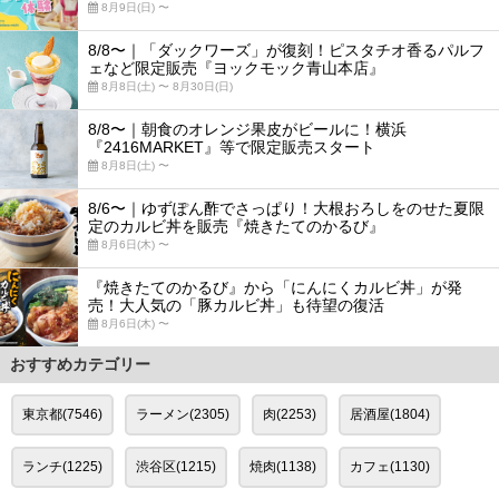
8月9日(日) 〜
8/8〜｜「ダックワーズ」が復刻！ピスタチオ香るパルフ
ェなど限定販売『ヨックモック青山本店』
8月8日(土) 〜 8月30日(日)
8/8〜｜朝食のオレンジ果皮がビールに！横浜
『2416MARKET』等で限定販売スタート
8月8日(土) 〜
8/6〜｜ゆずぽん酢でさっぱり！大根おろしをのせた夏限
定のカルビ丼を販売『焼きたてのかるび』
8月6日(木) 〜
『焼きたてのかるび』から「にんにくカルビ丼」が発
売！大人気の「豚カルビ丼」も待望の復活
8月6日(木) 〜
おすすめカテゴリー
東京都(7546)
ラーメン(2305)
肉(2253)
居酒屋(1804)
ランチ(1225)
渋谷区(1215)
焼肉(1138)
カフェ(1130)