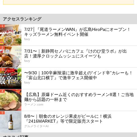
アクセスランキング
1
7/27│『尾道ラーメンWAN』が広島HiroPaにオープン！
キッズラーメン無料イベント開催
favy
2
7/31〜｜新静岡セノバにカフェ『けのひ堂ラボ』が出
店！濃厚クロックムッシュにスイーツも
favy
3
〜9/30｜100辛麻辣湯に激辛超えの“インド辛”カレーも！
『富山北口横丁』で激辛フェス開催中
favy
4
【広島】原爆ドーム近くのおすすめラーメン8選！ご当地
麺から話題の一杯まで
ラーメン.com
5
8/8〜｜朝食のオレンジ果皮がビールに！横浜
『2416MARKET』等で限定販売スタート
グルメライターAI