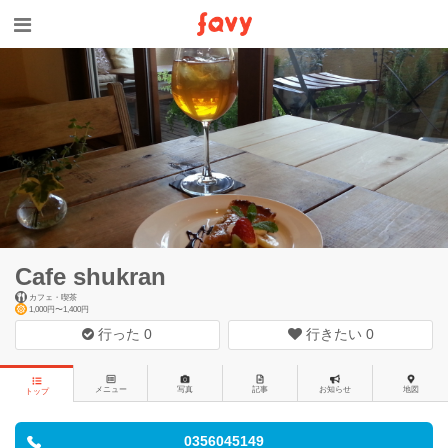
Cafe shukran
カフェ・喫茶
1,000円〜1,400円
行った
0
行きたい
0
メニュー
写真
記事
お知らせ
地図
トップ
0356045149