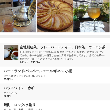
産地別紅茶、フレーバードティー、日本茶、ウーロン茶
紅茶は全てポット(カップ約2杯)で提供させていただきます。 注文をいただい
てから、各々のお茶に一番適した抽出方法でお作りしてます。 全てのお茶(一
部除外あり)をアイスティーにもお作りしてます。
1ポット 650円～
ハートランド/バスペールエール/ギネス 小瓶
ビールは全て小瓶での提供になります。
650円～
ハウスワイン 赤/白
ボトルあり。
500円
焼酎 ロック/水割り
米、麦、芋、黒糖 ご用意してます。