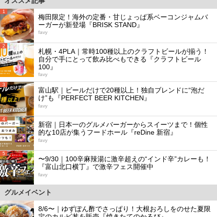
オススメ記事
1
梅田限定！海外の定番・甘じょっぱ系ベーコンジャムバ
ーガーが新登場『BRISK STAND』
favy
2
札幌・4PLA｜常時100種以上のクラフトビールが揃う！
自分で手にとって飲み比べもできる『クラフトビール
100』
favy
3
富山駅｜ビールだけで20種以上！独自ブレンドに“泡だ
け”も『PERFECT BEER KITCHEN』
favy
4
新宿｜日本一のグルメバーガーからスイーツまで！個性
的な10店が集うフードホール『reDine 新宿』
favy
5
〜9/30｜100辛麻辣湯に激辛超えの“インド辛”カレーも！
『富山北口横丁』で激辛フェス開催中
favy
グルメイベント
8/6〜｜ゆずぽん酢でさっぱり！大根おろしをのせた夏限
定のカルビ丼を販売『焼きたてのかるび』