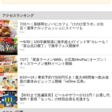
アクセスランキング
1
7/31〜｜新静岡セノバにカフェ『けのひ堂ラボ』が出
店！濃厚クロックムッシュにスイーツも
favy
2
〜9/30｜100辛麻辣湯に激辛超えの“インド辛”カレーも！
『富山北口横丁』で激辛フェス開催中
favy
3
7/27│『尾道ラーメンWAN』が広島HiroPaにオープン！
キッズラーメン無料イベント開催
favy
4
8/10〜19｜事前予約で500円引き！最大4時間食べ飲み放
題の夏休みビュッフェ開催『reDine 広島』
favy
5
【8/31まで急遽延長】ビールやサワーが111円！お通し代
無料！新宿『もッち』の特別企画を見逃すな
favy