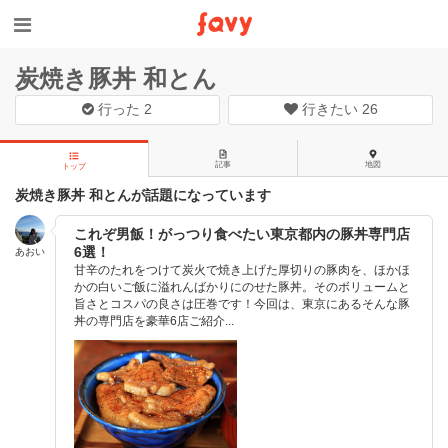
炭焼き豚丼 和とん
行った
2
行きたい
26
記事
地図
トップ
炭焼き豚丼 和とんが話題になっています
これぞ男飯！がっつり食べたい東京都内の豚丼専門店
6選！
あおい
甘辛のたれをつけて炭火で焼き上げた厚切りの豚肉を、ほかほ
かの白いご飯に溢れんばかりにのせた豚丼。そのボリュームと
旨さとコスパの良さは圧巻です！今回は、東京にあるそんな豚
丼の専門店を豪華6店ご紹介...