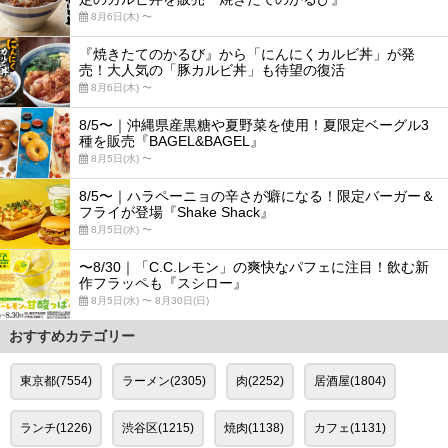
8月6日(木) 〜
『焼きたてのかるび』から「にんにくカルビ丼」が発
売！大人気の「豚カルビ丼」も待望の復活
8月6日(木) 〜
8/5〜｜沖縄県産黒糖や夏野菜を使用！夏限定ベーグル3
種を販売『BAGEL&BAGEL』
8月5日(水) 〜
8/5〜｜ハラペーニョの辛さが癖になる！限定バーガー＆
フライが登場『Shake Shack』
8月5日(水) 〜
〜8/30｜「C.C.レモン」の爽快なパフェに注目！飲む新
作フラッペも『スシロー』
8月5日(水) 〜 8月30日(日)
おすすめカテゴリー
東京都(7554)
ラーメン(2305)
肉(2252)
居酒屋(1804)
ランチ(1226)
渋谷区(1215)
焼肉(1138)
カフェ(1131)