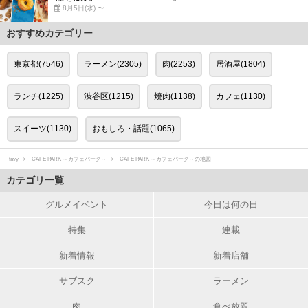
8月5日(水) 〜
おすすめカテゴリー
東京都(7546)
ラーメン(2305)
肉(2253)
居酒屋(1804)
ランチ(1225)
渋谷区(1215)
焼肉(1138)
カフェ(1130)
スイーツ(1130)
おもしろ・話題(1065)
favy
CAFE PARK ～カフェパーク～
CAFE PARK ～カフェパーク～の地図
カテゴリ一覧
グルメイベント
今日は何の日
特集
連載
新着情報
新着店舗
サブスク
ラーメン
肉
食べ放題