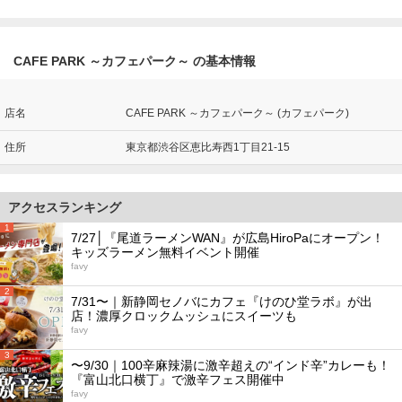
CAFE PARK ～カフェパーク～ の基本情報
店名
CAFE PARK ～カフェパーク～ (カフェパーク)
住所
東京都渋谷区恵比寿西1丁目21-15
アクセスランキング
1
7/27│『尾道ラーメンWAN』が広島HiroPaにオープン！
キッズラーメン無料イベント開催
favy
2
7/31〜｜新静岡セノバにカフェ『けのひ堂ラボ』が出
店！濃厚クロックムッシュにスイーツも
favy
3
〜9/30｜100辛麻辣湯に激辛超えの“インド辛”カレーも！
『富山北口横丁』で激辛フェス開催中
favy