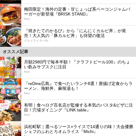
4
梅田限定！海外の定番・甘じょっぱ系ベーコンジャムバ
ーガーが新登場『BRISK STAND』
favy
5
『焼きたてのかるび』から「にんにくカルビ丼」が発
売！大人気の「豚カルビ丼」も待望の復活
グルメライターAI
オススメ記事
1
月額2980円で毎本半額！『クラフトビール100』のちょ
い飲みサブスクに注目
favy
2
『reDine広島』で食べたいランチ8選！唐揚げ定食からラ
ーメン、海鮮丼、麻辣湯も！
favy
3
有明｜食べログ百名店が監修する本気のパスタ&ピザに注
目！穴場ダイニング『LINK table』
favy
4
浜松町駅｜選べるソース×ライスで14通りの味！大会優勝
シェフのふわとろオムライス『Michi』