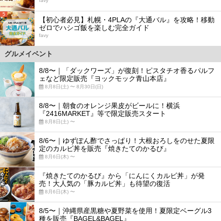
favy
5
【初心者必見】札幌・4PLAの『大通バル』を攻略！移動
ゼロでハシゴ飯を楽しむ完全ガイド
favy
グルメイベント
8/8〜｜「ダックワーズ」が復刻！ピスタチオ香るパルフ
ェなど限定販売『ヨックモック青山本店』
8月8日(土) 〜 8月30日(日)
8/8〜｜朝食のオレンジ果皮がビールに！横浜
『2416MARKET』等で限定販売スタート
8月8日(土) 〜
8/6〜｜ゆずぽん酢でさっぱり！大根おろしをのせた夏限
定のカルビ丼を販売『焼きたてのかるび』
8月6日(木) 〜
『焼きたてのかるび』から「にんにくカルビ丼」が発
売！大人気の「豚カルビ丼」も待望の復活
8月6日(木) 〜
8/5〜｜沖縄県産黒糖や夏野菜を使用！夏限定ベーグル3
種を販売『BAGEL&BAGEL』