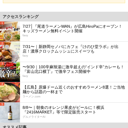
アクセスランキング
1
7/27│『尾道ラーメンWAN』が広島HiroPaにオープン！
キッズラーメン無料イベント開催
favy
2
7/31〜｜新静岡セノバにカフェ『けのひ堂ラボ』が出
店！濃厚クロックムッシュにスイーツも
favy
3
〜9/30｜100辛麻辣湯に激辛超えの“インド辛”カレーも！
『富山北口横丁』で激辛フェス開催中
favy
4
【広島】原爆ドーム近くのおすすめラーメン8選！ご当地
麺から話題の一杯まで
ラーメン.com
5
8/8〜｜朝食のオレンジ果皮がビールに！横浜
『2416MARKET』等で限定販売スタート
グルメライターAI
オススメ記事