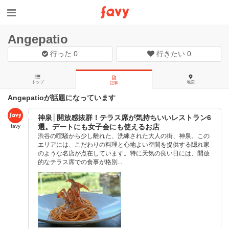
Angepatio
行った
0
行きたい
0
トップ
地図
記事
Angepatioが話題になっています
神泉│開放感抜群！テラス席が気持ちいいレストラン6
選。デートにも女子会にも使えるお店
favy
渋谷の喧騒から少し離れた、洗練された大人の街、神泉。この
エリアには、こだわりの料理と心地よい空間を提供する隠れ家
のような名店が点在しています。特に天気の良い日には、開放
的なテラス席での食事が格別...