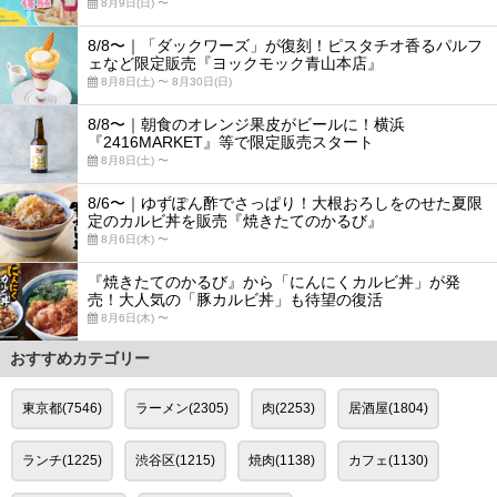
8月9日(日) 〜
8/8〜｜「ダックワーズ」が復刻！ピスタチオ香るパルフ
ェなど限定販売『ヨックモック青山本店』
8月8日(土) 〜 8月30日(日)
8/8〜｜朝食のオレンジ果皮がビールに！横浜
『2416MARKET』等で限定販売スタート
8月8日(土) 〜
8/6〜｜ゆずぽん酢でさっぱり！大根おろしをのせた夏限
定のカルビ丼を販売『焼きたてのかるび』
8月6日(木) 〜
『焼きたてのかるび』から「にんにくカルビ丼」が発
売！大人気の「豚カルビ丼」も待望の復活
8月6日(木) 〜
おすすめカテゴリー
東京都(7546)
ラーメン(2305)
肉(2253)
居酒屋(1804)
ランチ(1225)
渋谷区(1215)
焼肉(1138)
カフェ(1130)