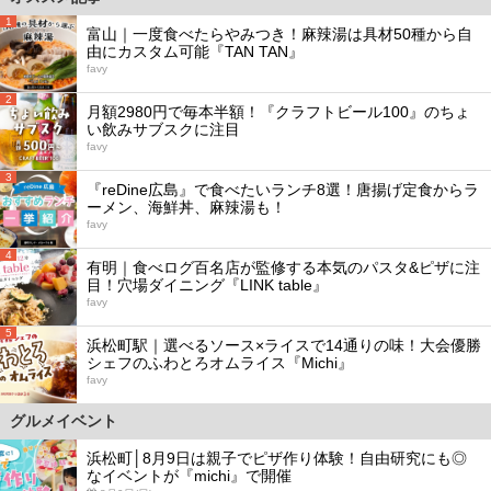
1
富山｜一度食べたらやみつき！麻辣湯は具材50種から自
由にカスタム可能『TAN TAN』
favy
2
月額2980円で毎本半額！『クラフトビール100』のちょ
い飲みサブスクに注目
favy
3
『reDine広島』で食べたいランチ8選！唐揚げ定食からラ
ーメン、海鮮丼、麻辣湯も！
favy
4
有明｜食べログ百名店が監修する本気のパスタ&ピザに注
目！穴場ダイニング『LINK table』
favy
5
浜松町駅｜選べるソース×ライスで14通りの味！大会優勝
シェフのふわとろオムライス『Michi』
favy
グルメイベント
浜松町│8月9日は親子でピザ作り体験！自由研究にも◎
なイベントが『michi』で開催