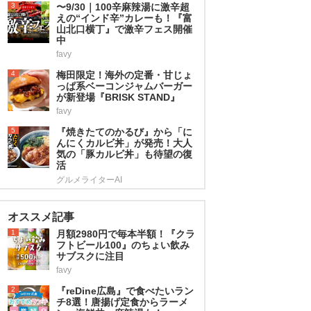
3
〜9/30｜100辛麻辣湯に激辛超
えの“インド辛”カレーも！『富
山北口横丁』で激辛フェス開催
中
favy
4
梅田限定！海外の定番・甘じょ
っぱ系ベーコンジャムバーガー
が新登場『BRISK STAND』
favy
5
『焼きたてのかるび』から「に
んにくカルビ丼」が発売！大人
気の「豚カルビ丼」も待望の復
活
グルメライターAI
オススメ記事
1
月額2980円で毎本半額！『クラ
フトビール100』のちょい飲み
サブスクに注目
favy
2
『reDine広島』で食べたいラン
チ8選！唐揚げ定食からラーメ