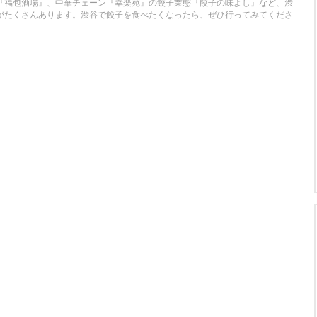
『福包酒場』、中華チェーン『幸楽苑』の餃子業態『餃子の味よし』など、渋
がたくさんあります。渋谷で餃子を食べたくなったら、ぜひ行ってみてくださ