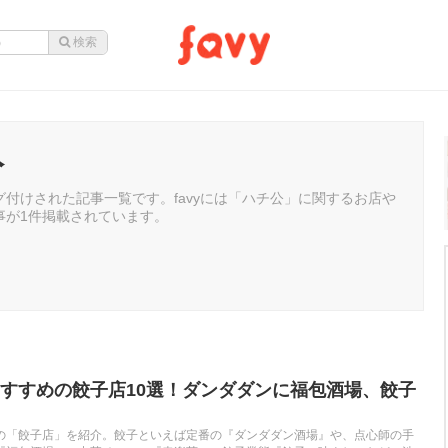
公
付けされた記事一覧です。favyには「ハチ公」に関するお店や
事が1件掲載されています。
すすめの餃子店10選！ダンダダンに福包酒場、餃子
の「餃子店」を紹介。餃子といえば定番の『ダンダダン酒場』や、点心師の手