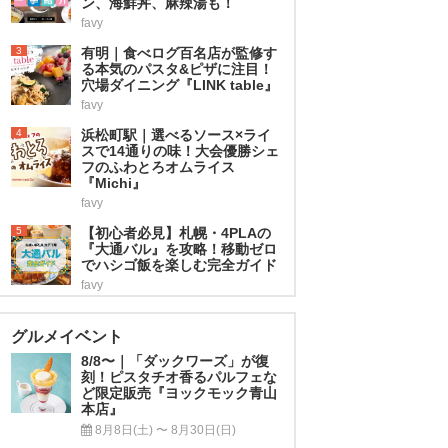
ン、海鮮丼、麻辣湯も！
favy
3
有明｜食べログ百名店が監修す
る本気のパスタ&ピザに注目！
穴場ダイニング『LINK table』
favy
4
浜松町駅｜選べるソース×ライ
スで14通りの味！大会優勝シェ
フのふわとろオムライス
『Michi』
favy
5
【初心者必見】札幌・4PLAの
『大通バル』を攻略！移動ゼロ
でハシゴ飯を楽しむ完全ガイド
favy
グルメイベント
8/8〜｜「ダックワーズ」が復
刻！ピスタチオ香るパルフェな
ど限定販売『ヨックモック青山
本店』
8月8日(土) 〜 8月30日(日)