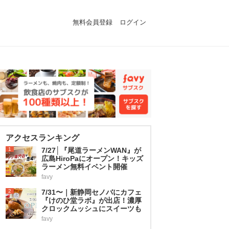
無料会員登録
ログイン
アクセスランキング
1
7/27│『尾道ラーメンWAN』が
広島HiroPaにオープン！キッズ
ラーメン無料イベント開催
favy
2
7/31〜｜新静岡セノバにカフェ
『けのひ堂ラボ』が出店！濃厚
クロックムッシュにスイーツも
favy