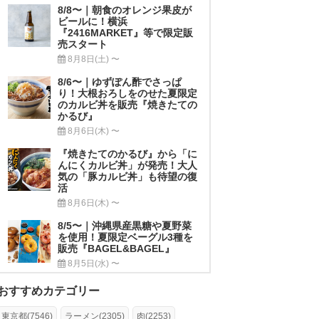
8/8〜｜朝食のオレンジ果皮が
ビールに！横浜
『2416MARKET』等で限定販
売スタート
8月8日(土) 〜
8/6〜｜ゆずぽん酢でさっぱ
り！大根おろしをのせた夏限定
のカルビ丼を販売『焼きたての
かるび』
8月6日(木) 〜
『焼きたてのかるび』から「に
んにくカルビ丼」が発売！大人
気の「豚カルビ丼」も待望の復
活
8月6日(木) 〜
8/5〜｜沖縄県産黒糖や夏野菜
を使用！夏限定ベーグル3種を
販売『BAGEL&BAGEL』
8月5日(水) 〜
おすすめカテゴリー
東京都(7546)
ラーメン(2305)
肉(2253)