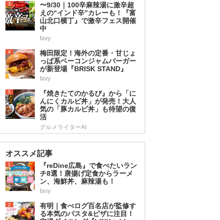
3
〜9/30｜100辛麻辣湯に激辛超
えの“インド辛”カレーも！『富
山北口横丁』で激辛フェス開催
中
favy
4
梅田限定！海外の定番・甘じょ
っぱ系ベーコンジャムバーガー
が新登場『BRISK STAND』
favy
5
『焼きたてのかるび』から「に
んにくカルビ丼」が発売！大人
気の「豚カルビ丼」も待望の復
活
グルメライターAI
オススメ記事
1
『reDine広島』で食べたいラン
チ8選！唐揚げ定食からラーメ
ン、海鮮丼、麻辣湯も！
favy
2
有明｜食べログ百名店が監修す
る本気のパスタ&ピザに注目！