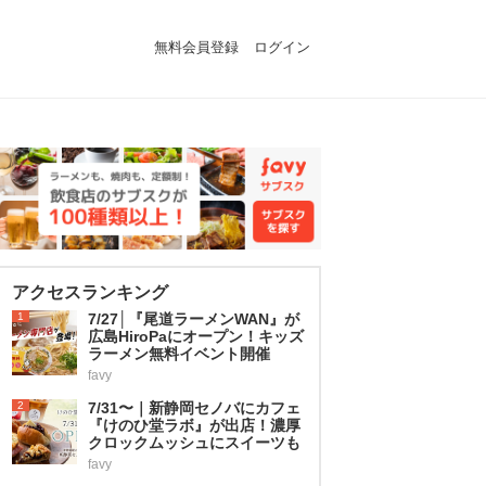
無料会員登録
ログイン
アクセスランキング
1
7/27│『尾道ラーメンWAN』が
広島HiroPaにオープン！キッズ
ラーメン無料イベント開催
favy
2
7/31〜｜新静岡セノバにカフェ
『けのひ堂ラボ』が出店！濃厚
クロックムッシュにスイーツも
favy