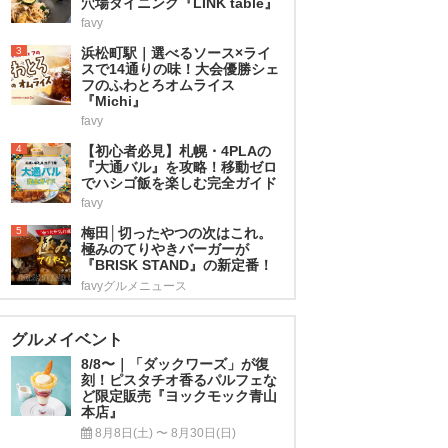
穴場ダイニング『LINK table』
favy
3
浜松町駅｜選べるソース×ライ
スで14通りの味！大会優勝シェ
フのふわとろオムライス
『Michi』
favy
4
【初心者必見】札幌・4PLAの
『大通バル』を攻略！移動ゼロ
でハシゴ飯を楽しむ完全ガイド
favy
5
梅田│切ったやつの次はこれ。
極みのてりやきバーガーが
『BRISK STAND』の新定番！
favyグルメニュース
グルメイベント
8/8〜｜「ダックワーズ」が復
刻！ピスタチオ香るパルフェな
ど限定販売『ヨックモック青山
本店』
8月8日(土) 〜 8月30日(日)