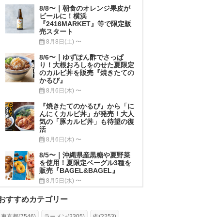
8/8〜｜朝食のオレンジ果皮が
ビールに！横浜
『2416MARKET』等で限定販
売スタート
8月8日(土) 〜
8/6〜｜ゆずぽん酢でさっぱ
り！大根おろしをのせた夏限定
のカルビ丼を販売『焼きたての
かるび』
8月6日(木) 〜
『焼きたてのかるび』から「に
んにくカルビ丼」が発売！大人
気の「豚カルビ丼」も待望の復
活
8月6日(木) 〜
8/5〜｜沖縄県産黒糖や夏野菜
を使用！夏限定ベーグル3種を
販売『BAGEL&BAGEL』
8月5日(水) 〜
おすすめカテゴリー
東京都(7546)
ラーメン(2305)
肉(2253)