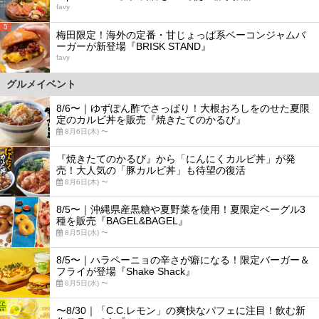
favy
5
梅田限定！海外の定番・甘じょっぱ系ベーコンジャムバ
ーガーが新登場『BRISK STAND』
favy
グルメイベント
8/6〜｜ゆずぽん酢でさっぱり！大根おろしをのせた夏限
定のカルビ丼を販売『焼きたてのかるび』
8月6日(木) 〜
『焼きたてのかるび』から「にんにくカルビ丼」が発
売！大人気の「豚カルビ丼」も待望の復活
8月6日(木) 〜
8/5〜｜沖縄県産黒糖や夏野菜を使用！夏限定ベーグル3
種を販売『BAGEL&BAGEL』
8月5日(水) 〜
8/5〜｜ハラペーニョの辛さが癖になる！限定バーガー＆
フライが登場『Shake Shack』
8月5日(水) 〜
〜8/30｜「C.C.レモン」の爽快なパフェに注目！飲む新