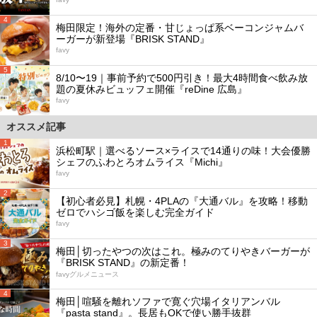
4
梅田限定！海外の定番・甘じょっぱ系ベーコンジャムバ
ーガーが新登場『BRISK STAND』
favy
5
8/10〜19｜事前予約で500円引き！最大4時間食べ飲み放
題の夏休みビュッフェ開催『reDine 広島』
favy
オススメ記事
1
浜松町駅｜選べるソース×ライスで14通りの味！大会優勝
シェフのふわとろオムライス『Michi』
favy
2
【初心者必見】札幌・4PLAの『大通バル』を攻略！移動
ゼロでハシゴ飯を楽しむ完全ガイド
favy
3
梅田│切ったやつの次はこれ。極みのてりやきバーガーが
『BRISK STAND』の新定番！
favyグルメニュース
4
梅田│喧騒を離れソファで寛ぐ穴場イタリアンバル
『pasta stand』。長居もOKで使い勝手抜群