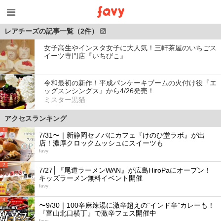
レアチーズの記事一覧（2件）
女子高生やインスタ女子に大人気！三軒茶屋のいちごス
イーツ専門店『いちびこ』
令和最初の新作！平成パンケーキブームの火付け役『エ
ッグスンシングス』から4/26発売！
ミスター黒猫
アクセスランキング
1
7/31〜｜新静岡セノバにカフェ『けのひ堂ラボ』が出
店！濃厚クロックムッシュにスイーツも
favy
2
7/27│『尾道ラーメンWAN』が広島HiroPaにオープン！
キッズラーメン無料イベント開催
favy
3
〜9/30｜100辛麻辣湯に激辛超えの“インド辛”カレーも！
『富山北口横丁』で激辛フェス開催中
favy