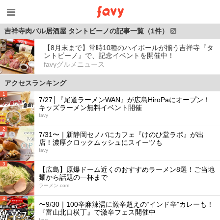
吉祥寺肉バル居酒屋 タントビーノの記事一覧（1件）
【8月末まで】常時10種のハイボールが揃う吉祥寺『タ
ントビーノ』で、記念イベントを開催中！
favyグルメニュース
アクセスランキング
1
7/27│『尾道ラーメンWAN』が広島HiroPaにオープン！
キッズラーメン無料イベント開催
favy
2
7/31〜｜新静岡セノバにカフェ『けのひ堂ラボ』が出
店！濃厚クロックムッシュにスイーツも
favy
3
【広島】原爆ドーム近くのおすすめラーメン8選！ご当地
麺から話題の一杯まで
ラーメン.com
4
〜9/30｜100辛麻辣湯に激辛超えの“インド辛”カレーも！
『富山北口横丁』で激辛フェス開催中
favy