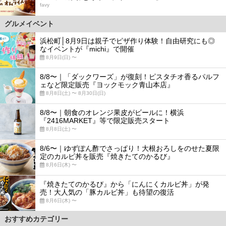
favy
グルメイベント
浜松町│8月9日は親子でピザ作り体験！自由研究にも◎
なイベントが『michi』で開催
8月9日(日) 〜
8/8〜｜「ダックワーズ」が復刻！ピスタチオ香るパルフ
ェなど限定販売『ヨックモック青山本店』
8月8日(土) 〜 8月30日(日)
8/8〜｜朝食のオレンジ果皮がビールに！横浜
『2416MARKET』等で限定販売スタート
8月8日(土) 〜
8/6〜｜ゆずぽん酢でさっぱり！大根おろしをのせた夏限
定のカルビ丼を販売『焼きたてのかるび』
8月6日(木) 〜
『焼きたてのかるび』から「にんにくカルビ丼」が発
売！大人気の「豚カルビ丼」も待望の復活
8月6日(木) 〜
おすすめカテゴリー