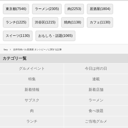
東京都(7546)
ラーメン(2305)
肉(2253)
居酒屋(1804)
ランチ(1225)
渋谷区(1215)
焼肉(1138)
カフェ(1130)
スイーツ(1130)
おもしろ・話題(1065)
favy
吉祥寺肉バル居酒屋 タントビーノに関する記事
カテゴリ一覧
グルメイベント
今日は何の日
特集
連載
新着情報
新着店舗
サブスク
ラーメン
肉
食べ放題
ランチ
ご当地グルメ