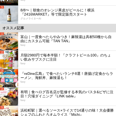
5
8/8〜｜朝食のオレンジ果皮がビールに！横浜
『2416MARKET』等で限定販売スタート
グルメライターAI
オススメ記事
1
富山｜一度食べたらやみつき！麻辣湯は具材50種から自
由にカスタム可能『TAN TAN』
favy
2
月額2980円で毎本半額！『クラフトビール100』のちょ
い飲みサブスクに注目
favy
3
『reDine広島』で食べたいランチ8選！唐揚げ定食からラ
ーメン、海鮮丼、麻辣湯も！
favy
4
有明｜食べログ百名店が監修する本気のパスタ&ピザに注
目！穴場ダイニング『LINK table』
favy
5
浜松町駅｜選べるソース×ライスで14通りの味！大会優勝
シェフのふわとろオムライス『Michi』