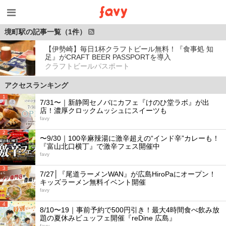
境町駅の記事一覧（1件）
【伊勢崎】毎日1杯クラフトビール無料！『食事処 知
足』がCRAFT BEER PASSPORTを導入
クラフトビールパスポート
アクセスランキング
1
7/31〜｜新静岡セノバにカフェ『けのひ堂ラボ』が出
店！濃厚クロックムッシュにスイーツも
favy
2
〜9/30｜100辛麻辣湯に激辛超えの“インド辛”カレーも！
『富山北口横丁』で激辛フェス開催中
favy
3
7/27│『尾道ラーメンWAN』が広島HiroPaにオープン！
キッズラーメン無料イベント開催
favy
4
8/10〜19｜事前予約で500円引き！最大4時間食べ飲み放
題の夏休みビュッフェ開催『reDine 広島』
favy