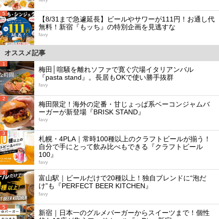
5
【8/31まで急遽延長】ビールやサワーが111円！お通し代
無料！新宿『もッち』の特別企画を見逃すな
favy
オススメ記事
1
梅田│喧騒を離れソファで寛ぐ穴場イタリアンバル
『pasta stand』。長居もOKで使い勝手抜群
favy
2
梅田限定！海外の定番・甘じょっぱ系ベーコンジャムバ
ーガーが新登場『BRISK STAND』
favy
3
札幌・4PLA｜常時100種以上のクラフトビールが揃う！
自分で手にとって飲み比べもできる『クラフトビール
100』
favy
4
富山駅｜ビールだけで20種以上！独自ブレンドに“泡だ
け”も『PERFECT BEER KITCHEN』
favy
5
新宿｜日本一のグルメバーガーからスイーツまで！個性