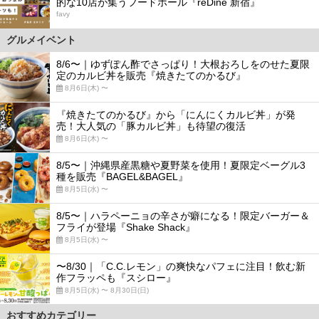
的な10店が集うフードホール『reDine 新宿』
favy
グルメイベント
8/6〜｜ゆずぽん酢でさっぱり！大根おろしをのせた夏限
定のカルビ丼を販売『焼きたてのかるび』
8月6日(木) 〜
『焼きたてのかるび』から「にんにくカルビ丼」が発
売！大人気の「豚カルビ丼」も待望の復活
8月6日(木) 〜
8/5〜｜沖縄県産黒糖や夏野菜を使用！夏限定ベーグル3
種を販売『BAGEL&BAGEL』
8月5日(水) 〜
8/5〜｜ハラペーニョの辛さが癖になる！限定バーガー＆
フライが登場『Shake Shack』
8月5日(水) 〜
〜8/30｜「C.C.レモン」の爽快なパフェに注目！飲む新
作フラッペも『スシロー』
8月5日(水) 〜 8月30日(日)
おすすめカテゴリー