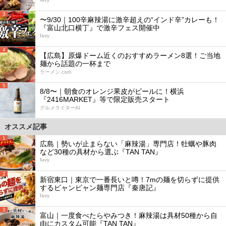
3
〜9/30｜100辛麻辣湯に激辛超えの“インド辛”カレーも！
『富山北口横丁』で激辛フェス開催中
favy
4
【広島】原爆ドーム近くのおすすめラーメン8選！ご当地
麺から話題の一杯まで
ラーメン.com
5
8/8〜｜朝食のオレンジ果皮がビールに！横浜
『2416MARKET』等で限定販売スタート
グルメライターAI
オススメ記事
1
広島｜勢いが止まらない「麻辣湯」専門店！牡蠣や豚肉
など30種の具材から選ぶ『TAN TAN』
favy
2
新宿東口｜東京で一番長いと噂！7mの麺を切らずに提供
するビャンビャン麺専門店『秦唐記』
favy
3
富山｜一度食べたらやみつき！麻辣湯は具材50種から自
由にカスタム可能『TAN TAN』