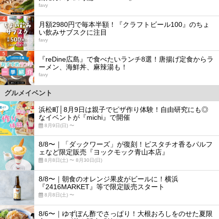
favy
4
月額2980円で毎本半額！『クラフトビール100』のちょ
い飲みサブスクに注目
favy
5
『reDine広島』で食べたいランチ8選！唐揚げ定食からラ
ーメン、海鮮丼、麻辣湯も！
favy
グルメイベント
浜松町│8月9日は親子でピザ作り体験！自由研究にも◎
なイベントが『michi』で開催
8月9日(日) 〜
8/8〜｜「ダックワーズ」が復刻！ピスタチオ香るパルフ
ェなど限定販売『ヨックモック青山本店』
8月8日(土) 〜 8月30日(日)
8/8〜｜朝食のオレンジ果皮がビールに！横浜
『2416MARKET』等で限定販売スタート
8月8日(土) 〜
8/6〜｜ゆずぽん酢でさっぱり！大根おろしをのせた夏限