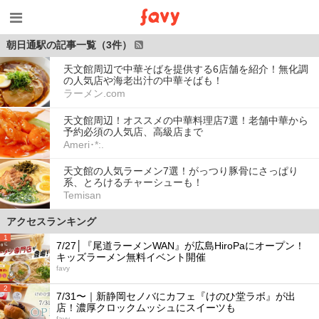
朝日通駅の記事一覧（3件）
天文館周辺で中華そばを提供する6店舗を紹介！無化調
の人気店や海老出汁の中華そばも！
ラーメン.com
天文館周辺！オススメの中華料理店7選！老舗中華から
予約必須の人気店、高級店まで
Ameri･*:.
天文館の人気ラーメン7選！がっつり豚骨にさっぱり
系、とろけるチャーシューも！
Temisan
アクセスランキング
1
7/27│『尾道ラーメンWAN』が広島HiroPaにオープン！
キッズラーメン無料イベント開催
favy
2
7/31〜｜新静岡セノバにカフェ『けのひ堂ラボ』が出
店！濃厚クロックムッシュにスイーツも
favy