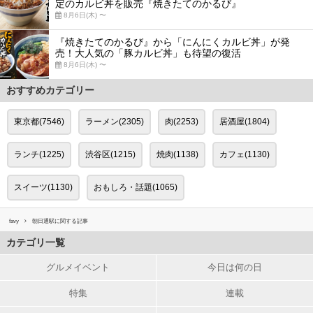
定のカルビ丼を販売『焼きたてのかるび』
8月6日(木) 〜
『焼きたてのかるび』から「にんにくカルビ丼」が発
売！大人気の「豚カルビ丼」も待望の復活
8月6日(木) 〜
おすすめカテゴリー
東京都(7546)
ラーメン(2305)
肉(2253)
居酒屋(1804)
ランチ(1225)
渋谷区(1215)
焼肉(1138)
カフェ(1130)
スイーツ(1130)
おもしろ・話題(1065)
favy
朝日通駅に関する記事
カテゴリ一覧
グルメイベント
今日は何の日
特集
連載