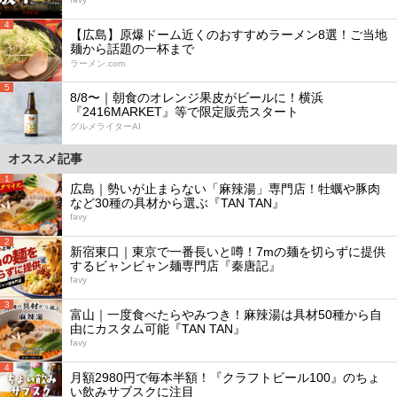
4
【広島】原爆ドーム近くのおすすめラーメン8選！ご当地
麺から話題の一杯まで
ラーメン.com
5
8/8〜｜朝食のオレンジ果皮がビールに！横浜
『2416MARKET』等で限定販売スタート
グルメライターAI
オススメ記事
1
広島｜勢いが止まらない「麻辣湯」専門店！牡蠣や豚肉
など30種の具材から選ぶ『TAN TAN』
favy
2
新宿東口｜東京で一番長いと噂！7mの麺を切らずに提供
するビャンビャン麺専門店『秦唐記』
favy
3
富山｜一度食べたらやみつき！麻辣湯は具材50種から自
由にカスタム可能『TAN TAN』
favy
4
月額2980円で毎本半額！『クラフトビール100』のちょ
い飲みサブスクに注目