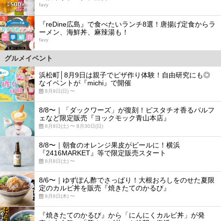
favy
5
『reDine広島』で食べたいランチ8選！唐揚げ定食からラ
ーメン、海鮮丼、麻辣湯も！
favy
グルメイベント
浜松町│8月9日は親子でピザ作り体験！自由研究にも◎
なイベントが『michi』で開催
8月9日(日) 〜
8/8〜｜「ダックワーズ」が復刻！ピスタチオ香るパルフ
ェなど限定販売『ヨックモック青山本店』
8月8日(土) 〜 8月30日(日)
8/8〜｜朝食のオレンジ果皮がビールに！横浜
『2416MARKET』等で限定販売スタート
8月8日(土) 〜
8/6〜｜ゆずぽん酢でさっぱり！大根おろしをのせた夏限
定のカルビ丼を販売『焼きたてのかるび』
8月6日(木) 〜
『焼きたてのかるび』から「にんにくカルビ丼」が発