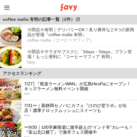
coffee mafia 有明の記事一覧（2件）
※閉店※有明｜デリバリーOK！炙り豚丼など4つの新商
品が登場『coffee mafia 有明』
coffee mafia（コーヒーマフィア）
※閉店※サラダサブスクに「3days・5days」プラン登
場！もっと便利に『コーヒーマフィア 有明』
favy
アクセスランキング
1
7/27│『尾道ラーメンWAN』が広島HiroPaにオープン！
キッズラーメン無料イベント開催
favy
2
7/31〜｜新静岡セノバにカフェ『けのひ堂ラボ』が出
店！濃厚クロックムッシュにスイーツも
favy
3
〜9/30｜100辛麻辣湯に激辛超えの“インド辛”カレーも！
『富山北口横丁』で激辛フェス開催中
favy