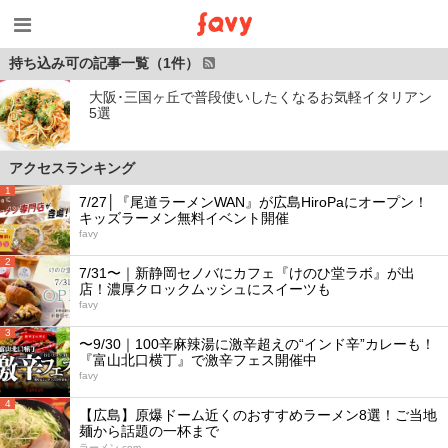
持ち込み可の記事一覧（1件）
大阪･三国ヶ丘で普段使いしたくなるお気軽イタリアン
5選
アクセスランキング
1
7/27│『尾道ラーメンWAN』が広島HiroPaにオープン！
キッズラーメン無料イベント開催
favy
2
7/31〜｜新静岡セノバにカフェ『けのひ堂ラボ』が出
店！濃厚クロックムッシュにスイーツも
favy
3
〜9/30｜100辛麻辣湯に激辛超えの“インド辛”カレーも！
『富山北口横丁』で激辛フェス開催中
favy
4
【広島】原爆ドーム近くのおすすめラーメン8選！ご当地
麺から話題の一杯まで
ラーメン.com