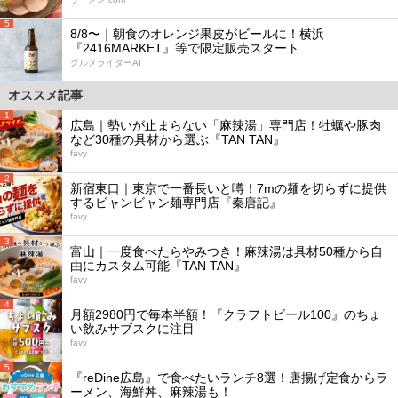
5
8/8〜｜朝食のオレンジ果皮がビールに！横浜
『2416MARKET』等で限定販売スタート
グルメライターAI
オススメ記事
1
広島｜勢いが止まらない「麻辣湯」専門店！牡蠣や豚肉
など30種の具材から選ぶ『TAN TAN』
favy
2
新宿東口｜東京で一番長いと噂！7mの麺を切らずに提供
するビャンビャン麺専門店『秦唐記』
favy
3
富山｜一度食べたらやみつき！麻辣湯は具材50種から自
由にカスタム可能『TAN TAN』
favy
4
月額2980円で毎本半額！『クラフトビール100』のちょ
い飲みサブスクに注目
favy
5
『reDine広島』で食べたいランチ8選！唐揚げ定食からラ
ーメン、海鮮丼、麻辣湯も！