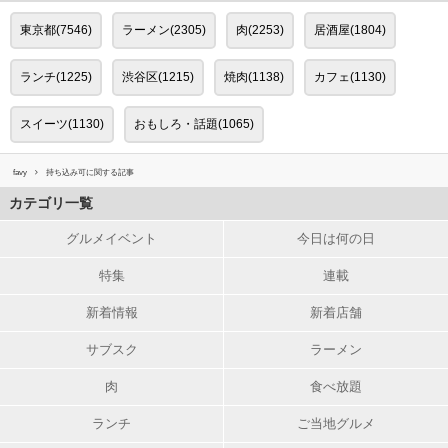
東京都(7546)
ラーメン(2305)
肉(2253)
居酒屋(1804)
ランチ(1225)
渋谷区(1215)
焼肉(1138)
カフェ(1130)
スイーツ(1130)
おもしろ・話題(1065)
favy
持ち込み可に関する記事
カテゴリ一覧
グルメイベント
今日は何の日
特集
連載
新着情報
新着店舗
サブスク
ラーメン
肉
食べ放題
ランチ
ご当地グルメ