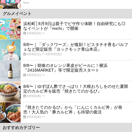
favy
グルメイベント
浜松町│8月9日は親子でピザ作り体験！自由研究にも◎
なイベントが『michi』で開催
8月9日(日) 〜
8/8〜｜「ダックワーズ」が復刻！ピスタチオ香るパルフ
ェなど限定販売『ヨックモック青山本店』
8月8日(土) 〜 8月30日(日)
8/8〜｜朝食のオレンジ果皮がビールに！横浜
『2416MARKET』等で限定販売スタート
8月8日(土) 〜
8/6〜｜ゆずぽん酢でさっぱり！大根おろしをのせた夏限
定のカルビ丼を販売『焼きたてのかるび』
8月6日(木) 〜
『焼きたてのかるび』から「にんにくカルビ丼」が発
売！大人気の「豚カルビ丼」も待望の復活
8月6日(木) 〜
おすすめカテゴリー