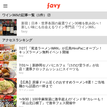
ワイン365の記事一覧（1件）
新宿｜日本・世界各国の厳選ワイン30種を飲み比べ！
新しい味にも出会えるワイン専門店『ワイン365』
favy
アクセスランキング
1
7/27│『尾道ラーメンWAN』が広島HiroPaにオープン！
キッズラーメン無料イベント開催
favy
2
7/31〜｜新静岡セノバにカフェ『けのひ堂ラボ』が出
店！濃厚クロックムッシュにスイーツも
favy
3
【広島】原爆ドーム近くのおすすめラーメン8選！ご当地
麺から話題の一杯まで
ラーメン.com
4
〜9/30｜100辛麻辣湯に激辛超えの“インド辛”カレーも！
『富山北口横丁』で激辛フェス開催中
favy