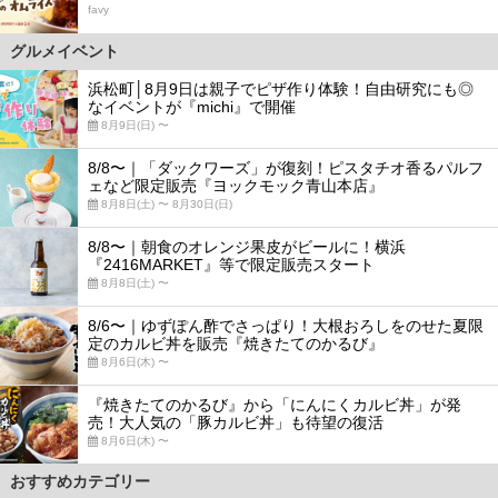
favy
グルメイベント
浜松町│8月9日は親子でピザ作り体験！自由研究にも◎
なイベントが『michi』で開催
8月9日(日) 〜
8/8〜｜「ダックワーズ」が復刻！ピスタチオ香るパルフ
ェなど限定販売『ヨックモック青山本店』
8月8日(土) 〜 8月30日(日)
8/8〜｜朝食のオレンジ果皮がビールに！横浜
『2416MARKET』等で限定販売スタート
8月8日(土) 〜
8/6〜｜ゆずぽん酢でさっぱり！大根おろしをのせた夏限
定のカルビ丼を販売『焼きたてのかるび』
8月6日(木) 〜
『焼きたてのかるび』から「にんにくカルビ丼」が発
売！大人気の「豚カルビ丼」も待望の復活
8月6日(木) 〜
おすすめカテゴリー