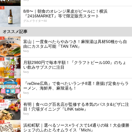
5
8/8〜｜朝食のオレンジ果皮がビールに！横浜
『2416MARKET』等で限定販売スタート
グルメライターAI
オススメ記事
1
富山｜一度食べたらやみつき！麻辣湯は具材50種から自
由にカスタム可能『TAN TAN』
favy
2
月額2980円で毎本半額！『クラフトビール100』のちょ
い飲みサブスクに注目
favy
3
『reDine広島』で食べたいランチ8選！唐揚げ定食からラ
ーメン、海鮮丼、麻辣湯も！
favy
4
有明｜食べログ百名店が監修する本気のパスタ&ピザに注
目！穴場ダイニング『LINK table』
favy
5
浜松町駅｜選べるソース×ライスで14通りの味！大会優勝
シェフのふわとろオムライス『Michi』