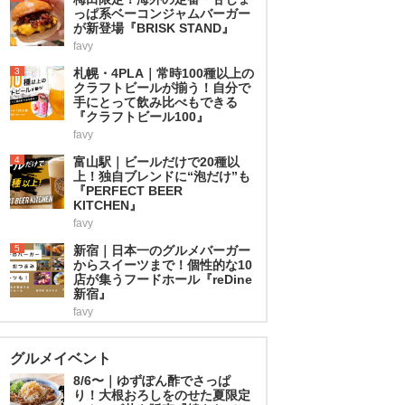
っぱ系ベーコンジャムバーガー
が新登場『BRISK STAND』
favy
3
札幌・4PLA｜常時100種以上の
クラフトビールが揃う！自分で
手にとって飲み比べもできる
『クラフトビール100』
favy
4
富山駅｜ビールだけで20種以
上！独自ブレンドに“泡だけ”も
『PERFECT BEER
KITCHEN』
favy
5
新宿｜日本一のグルメバーガー
からスイーツまで！個性的な10
店が集うフードホール『reDine
新宿』
favy
グルメイベント
8/6〜｜ゆずぽん酢でさっぱ
り！大根おろしをのせた夏限定