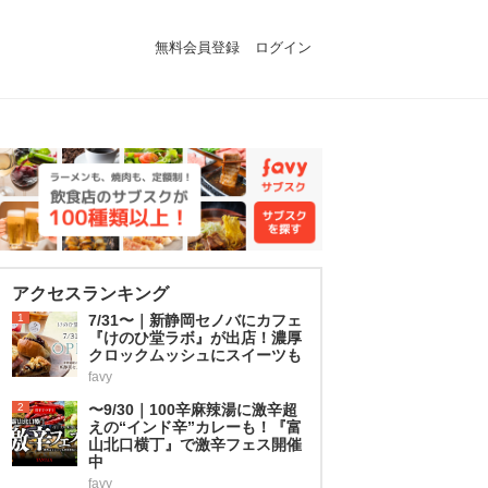
無料会員登録
ログイン
アクセスランキング
1
7/31〜｜新静岡セノバにカフェ
『けのひ堂ラボ』が出店！濃厚
クロックムッシュにスイーツも
favy
2
〜9/30｜100辛麻辣湯に激辛超
えの“インド辛”カレーも！『富
山北口横丁』で激辛フェス開催
中
favy