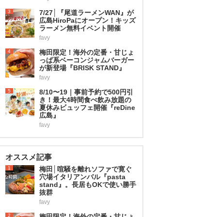
3
7/27│『尾道ラーメンWAN』が
広島HiroPaにオープン！キッズ
ラーメン無料イベント開催
favy
4
梅田限定！海外の定番・甘じょ
っぱ系ベーコンジャムバーガー
が新登場『BRISK STAND』
favy
5
8/10〜19｜事前予約で500円引
き！最大4時間食べ飲み放題の
夏休みビュッフェ開催『reDine
広島』
favy
オススメ記事
1
梅田│喧騒を離れソファで寛ぐ
穴場イタリアンバル『pasta
stand』。長居もOKで使い勝手
抜群
favy
2
梅田限定！海外の定番・甘じょ