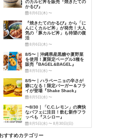
のカルビ丼を販売『焼きたての
かるび』
8月6日(木) 〜
『焼きたてのかるび』から「に
んにくカルビ丼」が発売！大人
気の「豚カルビ丼」も待望の復
活
8月6日(木) 〜
8/5〜｜沖縄県産黒糖や夏野菜
を使用！夏限定ベーグル3種を
販売『BAGEL&BAGEL』
8月5日(水) 〜
8/5〜｜ハラペーニョの辛さが
癖になる！限定バーガー＆フラ
イが登場『Shake Shack』
8月5日(水) 〜
〜8/30｜「C.C.レモン」の爽快
なパフェに注目！飲む新作フラ
ッペも『スシロー』
8月5日(水) 〜 8月30日(日)
おすすめカテゴリー