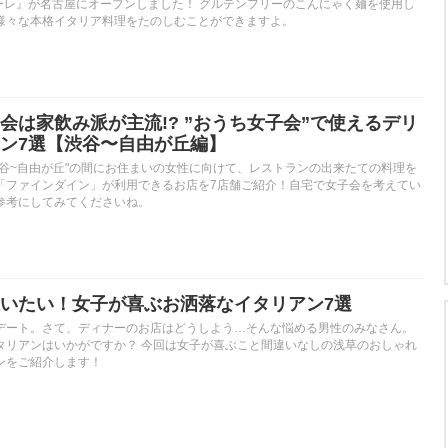
サルターレ』が名古屋にオープンしました！ グルテンフリーのこんにゃく麺を使用し
様々な本格イタリア料理をたのしむことができますよ。
会は家飲み派が主流!? ”おうち女子会”で使えるデリ
ン7選【渋谷〜自由が丘編】
渋谷~自由が丘"の間にお住まいの女性に向けて、レストランの出来たての料理を
「ファインダイン」が利用できるお店を7店舗ご紹介！自宅で女子会を考えてい
参考にしてみてくださいね。
いたい！女子が喜ぶお洒落なイタリアン7選
デート。さて、ディナーのお店はどうしよう…そんな悩める男性のみなさん。
タリアンはいかがですか？ 今回は女子が喜ぶこと間違いなしの浅草のおしゃれ
ンをご紹介します！