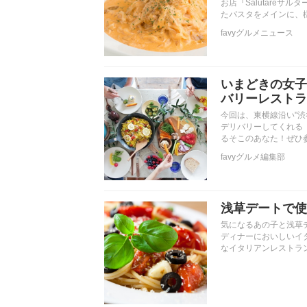
お店『Salutare
たパスタをメインに、
favyグルメニュース
いまどきの女子
バリーレストラ
今回は、東横線沿い"
デリバリーしてくれる
るそこのあなた！ぜひ
favyグルメ編集部
浅草デートで使
気になるあの子と浅草
ディナーにおいしいイ
なイタリアンレストラ