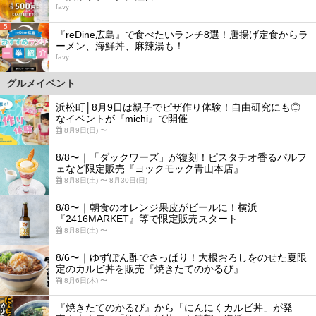
favy
5
『reDine広島』で食べたいランチ8選！唐揚げ定食からラ
ーメン、海鮮丼、麻辣湯も！
favy
グルメイベント
浜松町│8月9日は親子でピザ作り体験！自由研究にも◎
なイベントが『michi』で開催
8月9日(日) 〜
8/8〜｜「ダックワーズ」が復刻！ピスタチオ香るパルフ
ェなど限定販売『ヨックモック青山本店』
8月8日(土) 〜 8月30日(日)
8/8〜｜朝食のオレンジ果皮がビールに！横浜
『2416MARKET』等で限定販売スタート
8月8日(土) 〜
8/6〜｜ゆずぽん酢でさっぱり！大根おろしをのせた夏限
定のカルビ丼を販売『焼きたてのかるび』
8月6日(木) 〜
『焼きたてのかるび』から「にんにくカルビ丼」が発