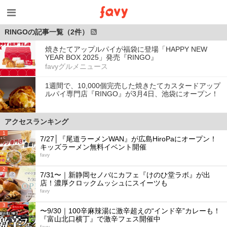
RINGOの記事一覧（2件）
焼きたてアップルパイが福袋に登場「HAPPY NEW
YEAR BOX 2025」発売『RINGO』
favyグルメニュース
1週間で、10,000個完売した焼きたてカスタードアップ
ルパイ専門店『RINGO』が3月4日、池袋にオープン！
アクセスランキング
1
7/27│『尾道ラーメンWAN』が広島HiroPaにオープン！
キッズラーメン無料イベント開催
favy
2
7/31〜｜新静岡セノバにカフェ『けのひ堂ラボ』が出
店！濃厚クロックムッシュにスイーツも
favy
3
〜9/30｜100辛麻辣湯に激辛超えの“インド辛”カレーも！
『富山北口横丁』で激辛フェス開催中
favy