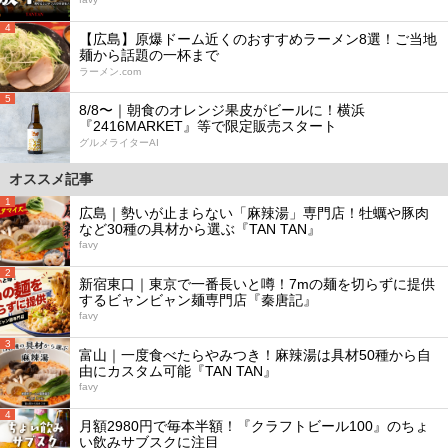
4
【広島】原爆ドーム近くのおすすめラーメン8選！ご当地
麺から話題の一杯まで
ラーメン.com
5
8/8〜｜朝食のオレンジ果皮がビールに！横浜
『2416MARKET』等で限定販売スタート
グルメライターAI
オススメ記事
1
広島｜勢いが止まらない「麻辣湯」専門店！牡蠣や豚肉
など30種の具材から選ぶ『TAN TAN』
favy
2
新宿東口｜東京で一番長いと噂！7mの麺を切らずに提供
するビャンビャン麺専門店『秦唐記』
favy
3
富山｜一度食べたらやみつき！麻辣湯は具材50種から自
由にカスタム可能『TAN TAN』
favy
4
月額2980円で毎本半額！『クラフトビール100』のちょ
い飲みサブスクに注目