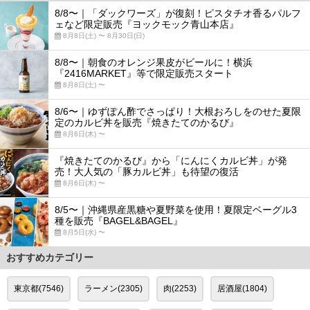
8/8〜｜「ダックワーズ」が復刻！ピスタチオ香るパルフ
ェなど限定販売『ヨックモック青山本店』
8月8日(土) 〜 8月30日(日)
8/8〜｜朝食のオレンジ果皮がビールに！横浜
『2416MARKET』等で限定販売スタート
8月8日(土) 〜
8/6〜｜ゆずぽん酢でさっぱり！大根おろしをのせた夏限
定のカルビ丼を販売『焼きたてのかるび』
8月6日(木) 〜
『焼きたてのかるび』から「にんにくカルビ丼」が発
売！大人気の「豚カルビ丼」も待望の復活
8月6日(木) 〜
8/5〜｜沖縄県産黒糖や夏野菜を使用！夏限定ベーグル3
種を販売『BAGEL&BAGEL』
8月5日(水) 〜
おすすめカテゴリー
東京都(7546)
ラーメン(2305)
肉(2253)
居酒屋(1804)