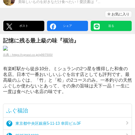
美味しいものを好きなだけ食べたい！愛読書は『...
お気に入り
ポスト
シェア
送る
記憶に残る最上級の味『福治』
出典：https://r.gnavi.co.jp/g997500/
有楽町駅から徒歩10分。ミシュランの2つ星を獲得した和食の
名店。日本で一番おいしいふぐを出す店としても評判です。最
高級のふぐは、「竹」と「松」の2コースのみ。一本釣りの天然
ふぐしか使わないとあって、その身の旨味は天下一品！一生に
一度は食べたい名店の味です。
ふぐ福治
東京都中央区銀座5-11-13 幸田ビル3F