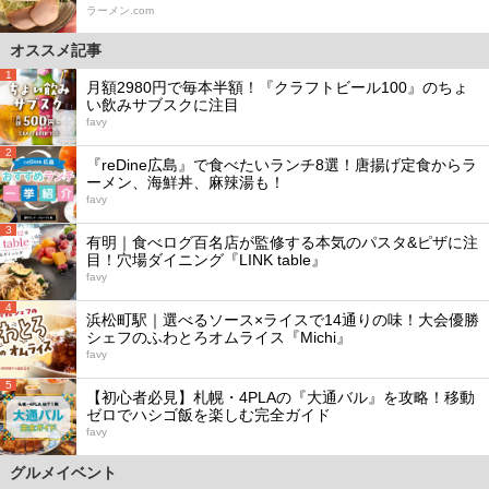
ラーメン.com
オススメ記事
1
月額2980円で毎本半額！『クラフトビール100』のちょ
い飲みサブスクに注目
favy
2
『reDine広島』で食べたいランチ8選！唐揚げ定食からラ
ーメン、海鮮丼、麻辣湯も！
favy
3
有明｜食べログ百名店が監修する本気のパスタ&ピザに注
目！穴場ダイニング『LINK table』
favy
4
浜松町駅｜選べるソース×ライスで14通りの味！大会優勝
シェフのふわとろオムライス『Michi』
favy
5
【初心者必見】札幌・4PLAの『大通バル』を攻略！移動
ゼロでハシゴ飯を楽しむ完全ガイド
favy
グルメイベント