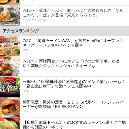
7/15〜｜薬味たっぷり！豚しゃぶと大根おろしの「なめ
こおろしそば」が登場『東京とろろそば』
グルメライターAI
アクセスランキング
1
7/27│『尾道ラーメンWAN』が広島HiroPaにオープン！
キッズラーメン無料イベント開催
favy
2
7/31〜｜新静岡セノバにカフェ『けのひ堂ラボ』が出
店！濃厚クロックムッシュにスイーツも
favy
3
〜9/30｜100辛麻辣湯に激辛超えの“インド辛”カレーも！
『富山北口横丁』で激辛フェス開催中
favy
4
梅田限定！海外の定番・甘じょっぱ系ベーコンジャムバ
ーガーが新登場『BRISK STAND』
favy
5
【広島】原爆ドーム近くのおすすめラーメン8選！ご当地
麺から話題の一杯まで