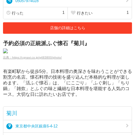
05057974028
1
1
行った
行きたい
店舗の詳細はこちら
予約必須の正統派ふぐ懐石『菊川』
出典：https://r.gnavi.co.jp/g483800/photo/
有楽町駅から徒歩5分。日本料理の奥深さを味わうことができる
割烹の名店。懐石料理の技術を盛り込んだ本格的な料理が楽し
めます。「活ふぐ懐石」は、「にこごり」「ふぐ刺し」「ちり
鍋」「雑炊」とふぐの味と繊細な日本料理を堪能する人気のコ
ース。大切な日に訪れたいお店です。
菊川
東京都中央区銀座6-4-12