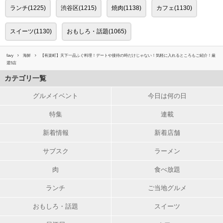
ランチ(1225)
渋谷区(1215)
焼肉(1138)
カフェ(1130)
スイーツ(1130)
おもしろ・話題(1065)
favy
海鮮
【有楽町】天下一品ふぐ料理！デートや接待の時だけじゃない！気軽に入れるところもご紹介！厳
選5店
カテゴリ一覧
グルメイベント
今日は何の日
特集
連載
新着情報
新着店舗
サブスク
ラーメン
肉
食べ放題
ランチ
ご当地グルメ
おもしろ・話題
スイーツ