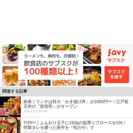
関連する記事
銀座｜ランチは特大「かき揚げ丼」が1000円〜！江戸前
天丼の『新宿亭』がオープン
グルメライターAI
7/29〜｜ふんわり玉子に160gの超厚リブロースをON！
特製タレを纏った新作を『松のや』で
グルメライターAI