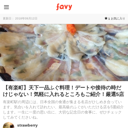
更新日： 2018年09月12日
お気に入り
1
【有楽町】天下一品ふぐ料理！デートや接待の時だ
けじゃない！気軽に入れるところもご紹介！厳選5店
有楽町駅の周辺には、日本全国の食通が集まる名店がひしめき合ってい
ます。気合いを入れて訪れたい、最高級のふぐがいただける店を5選紹介
します。一生に一度の思い出に、大切な記念日の食事に、ぜひチェック
してみてくださいね。
strawberry