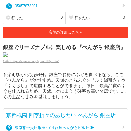
05057873261
0
0
行った
行きたい
店舗の詳細はこちら
銀座でリーズナブルに楽しめる『べんがら 銀座店』
出典：https://r.gnavi.co.jp/gcrn000/photo/
有楽町駅から徒歩4分。銀座でお得にふぐを食べるなら、ここ
『べんがら』がおすすめ。天然のとらふぐを「ふく湯引き」や
「ふくさし」で堪能することができます。毎日、最高品質のふ
ぐを仕入れるため、天然ふぐに出会う確率も高い名店です。ふ
ぐの上品な甘みを堪能しましょう。
京都祇園 四季折々のあじわい べんがら 銀座店
東京都中央区銀座7-7-4 銀座べんがらビル1~3F