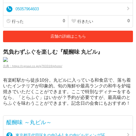
05057964603
0
0
行った
行きたい
店舗の詳細はこちら
気負わずふぐを楽しむ『醍醐味 丸ビル』
出典：https://r.gnavi.co.jp/g763316/photo/
有楽町駅から徒歩10分。丸ビルに入っている和食店で、落ち着
いたインテリアが印象的。旬の海鮮や最高ランクの和牛を炉端
焼きでいただくことができます。ここで特別なディナーをする
なら、「とらふぐ」はいかが？予約が必要ですが、最高級のと
らふぐを味わうことができます。記念日の会食にもおすすめ！
醍醐味 ～丸ビル～
東京都千代田区丸の内2-4-1 丸の内ビルディング5F