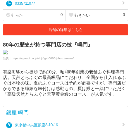
0335711077
0
0
行った
行きたい
店舗の詳細はこちら
80年の歴史が持つ専門店の技『鳴門』
出典：https://r.gnavi.co.jp/shjtfypb0000/photo/menu/
有楽町駅から徒歩で約10分。昭和8年創業の老舗ふぐ料理専門
店。天然とらふぐの最高級品にこだわり、全国から仕入れるふ
ぐは本物の味。夏のふぐコースは予約が必要ですが、専門店だ
からできる繊細な味付けは感動もの。夏は鰻と一緒にいただく
「高級天然とらふぐと天草黄金鰻のコース」が人気です。
銀座 鳴門
東京都中央区銀座8-10-16