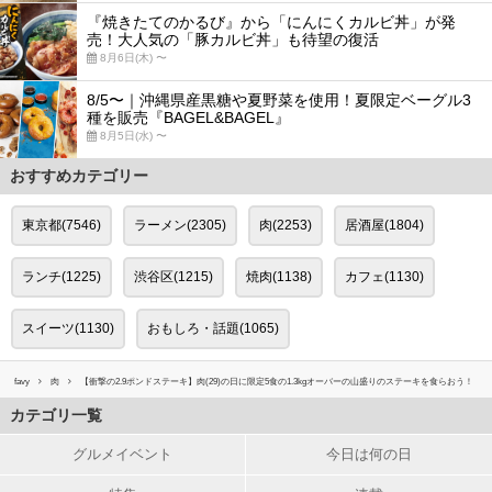
『焼きたてのかるび』から「にんにくカルビ丼」が発
売！大人気の「豚カルビ丼」も待望の復活
8月6日(木) 〜
8/5〜｜沖縄県産黒糖や夏野菜を使用！夏限定ベーグル3
種を販売『BAGEL&BAGEL』
8月5日(水) 〜
おすすめカテゴリー
東京都(7546)
ラーメン(2305)
肉(2253)
居酒屋(1804)
ランチ(1225)
渋谷区(1215)
焼肉(1138)
カフェ(1130)
スイーツ(1130)
おもしろ・話題(1065)
favy
肉
【衝撃の2.9ポンドステーキ】肉(29)の日に限定5食の1.3kgオーバーの山盛りのステーキを食らおう！
カテゴリ一覧
グルメイベント
今日は何の日