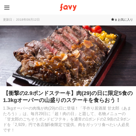
更新日： 2018年09月12日
お気に入り
0
【衝撃の2.9ポンドステーキ】肉(29)の日に限定5食の
1.3kgオーバーの山盛りのステーキを食らおう！
1.3kgオーバーの肉塊が肉(29)の日に登場！「手作り居酒屋 甘太郎（あま
たろう）」は、毎月29日に「超！肉の日」と題して、名物メニューの
「甘太郎のごちそうポンドビフテキ」を通常の1ポンドの2.9倍の2.9ポン
ドを「2,929」円で各店舗5食限定で提供。肉をガッツリ食べたい人必見
です！