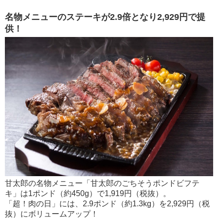
名物メニューのステーキが2.9倍となり2,929円で提
供！
甘太郎の名物メニュー「甘太郎のごちそうポンドビフテ
キ」は1ポンド（約450g）で1,919円（税抜）。
「超！肉の日」には、2.9ポンド（約1.3kg）を2,929円（税
抜）にボリュームアップ！