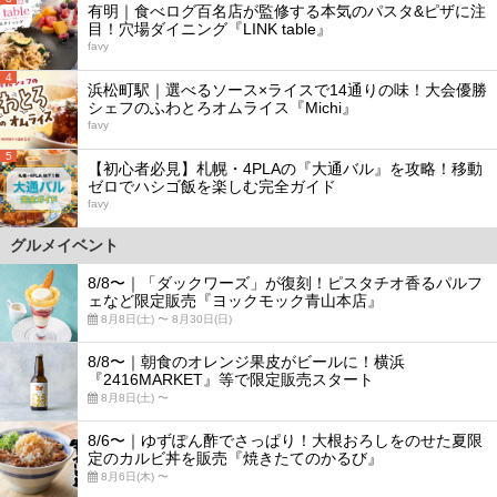
有明｜食べログ百名店が監修する本気のパスタ&ピザに注
目！穴場ダイニング『LINK table』
favy
4
浜松町駅｜選べるソース×ライスで14通りの味！大会優勝
シェフのふわとろオムライス『Michi』
favy
5
【初心者必見】札幌・4PLAの『大通バル』を攻略！移動
ゼロでハシゴ飯を楽しむ完全ガイド
favy
グルメイベント
8/8〜｜「ダックワーズ」が復刻！ピスタチオ香るパルフ
ェなど限定販売『ヨックモック青山本店』
8月8日(土) 〜 8月30日(日)
8/8〜｜朝食のオレンジ果皮がビールに！横浜
『2416MARKET』等で限定販売スタート
8月8日(土) 〜
8/6〜｜ゆずぽん酢でさっぱり！大根おろしをのせた夏限
定のカルビ丼を販売『焼きたてのかるび』
8月6日(木) 〜