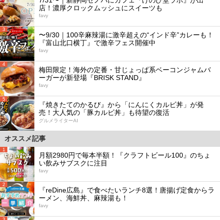
店！濃厚クロックムッシュにスイーツも
favy
3
〜9/30｜100辛麻辣湯に激辛超えの“インド辛”カレーも！
『富山北口横丁』で激辛フェス開催中
favy
4
梅田限定！海外の定番・甘じょっぱ系ベーコンジャムバ
ーガーが新登場『BRISK STAND』
favy
5
『焼きたてのかるび』から「にんにくカルビ丼」が発
売！大人気の「豚カルビ丼」も待望の復活
グルメライターAI
オススメ記事
1
月額2980円で毎本半額！『クラフトビール100』のちょ
い飲みサブスクに注目
favy
2
『reDine広島』で食べたいランチ8選！唐揚げ定食からラ
ーメン、海鮮丼、麻辣湯も！
favy
3