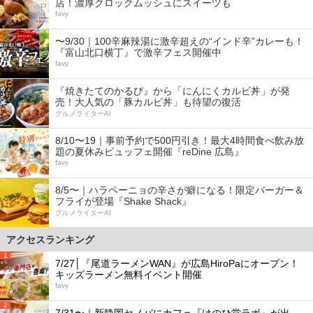
店！濃厚クロックムッシュにスイーツも
favy
〜9/30｜100辛麻辣湯に激辛超えの“インド辛”カレーも！
『富山北口横丁』で激辛フェス開催中
favy
『焼きたてのかるび』から「にんにくカルビ丼」が発
売！大人気の「豚カルビ丼」も待望の復活
グルメライターAI
8/10〜19｜事前予約で500円引き！最大4時間食べ飲み放
題の夏休みビュッフェ開催『reDine 広島』
favy
8/5〜｜ハラペーニョの辛さが癖になる！限定バーガー＆
フライが登場『Shake Shack』
グルメライターAI
アクセスランキング
1
7/27│『尾道ラーメンWAN』が広島HiroPaにオープン！
キッズラーメン無料イベント開催
favy
2
7/31〜｜新静岡セノバにカフェ『けのひ堂ラボ』が出