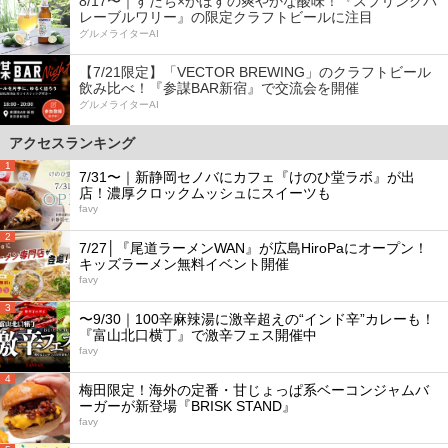
8/17〜｜すだち×かぼすの爽やかな酸味！『スプリングバ
レーブルワリー』の限定クラフトビールに注目
グルメライターAI
【7/21限定】「VECTOR BREWING」のクラフトビール
飲み比べ！『参謀BAR新宿』で交流会を開催
グルメライターAI
アクセスランキング
1
7/31〜｜新静岡セノバにカフェ『けのひ堂ラボ』が出
店！濃厚クロックムッシュにスイーツも
favy
2
7/27│『尾道ラーメンWAN』が広島HiroPaにオープン！
キッズラーメン無料イベント開催
favy
3
〜9/30｜100辛麻辣湯に激辛超えの“インド辛”カレーも！
『富山北口横丁』で激辛フェス開催中
favy
4
梅田限定！海外の定番・甘じょっぱ系ベーコンジャムバ
ーガーが新登場『BRISK STAND』
favy