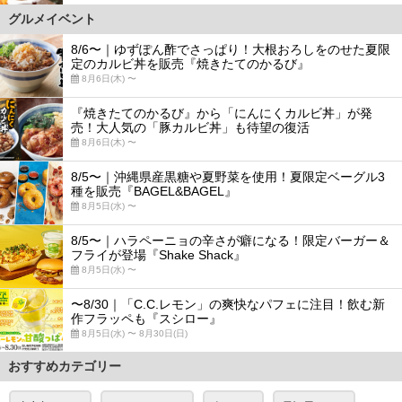
グルメイベント
8/6〜｜ゆずぽん酢でさっぱり！大根おろしをのせた夏限
定のカルビ丼を販売『焼きたてのかるび』
8月6日(木) 〜
『焼きたてのかるび』から「にんにくカルビ丼」が発
売！大人気の「豚カルビ丼」も待望の復活
8月6日(木) 〜
8/5〜｜沖縄県産黒糖や夏野菜を使用！夏限定ベーグル3
種を販売『BAGEL&BAGEL』
8月5日(水) 〜
8/5〜｜ハラペーニョの辛さが癖になる！限定バーガー＆
フライが登場『Shake Shack』
8月5日(水) 〜
〜8/30｜「C.C.レモン」の爽快なパフェに注目！飲む新
作フラッペも『スシロー』
8月5日(水) 〜 8月30日(日)
おすすめカテゴリー