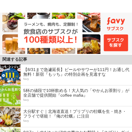
関連する記事
【8/31まで急遽延長】ビールやサワーが111円！お通し代
無料！新宿『もッち』の特別企画を見逃すな
favy
5杯の値段で10杯飲める！大人気の「やかんお茶割り」が
全店舗で提供開始『coffee mafia』
favy
大分駅すぐ｜北海道直送！プリプリの牡蠣を生・焼き・
フライで堪能！『俺の牡蠣』に注目
favy