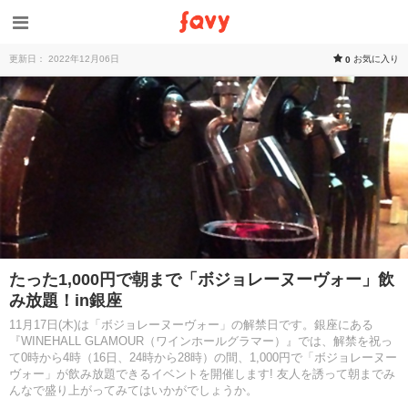
更新日： 2022年12月06日
お気に入り
0
たった1,000円で朝まで「ボジョレーヌーヴォー」飲
み放題！in銀座
11月17日(木)は「ボジョレーヌーヴォー」の解禁日です。銀座にある
『WINEHALL GLAMOUR（ワインホールグラマー）』では、解禁を祝っ
て0時から4時（16日、24時から28時）の間、1,000円で「ボジョレーヌー
ヴォー」が飲み放題できるイベントを開催します! 友人を誘って朝までみ
んなで盛り上がってみてはいかがでしょうか。