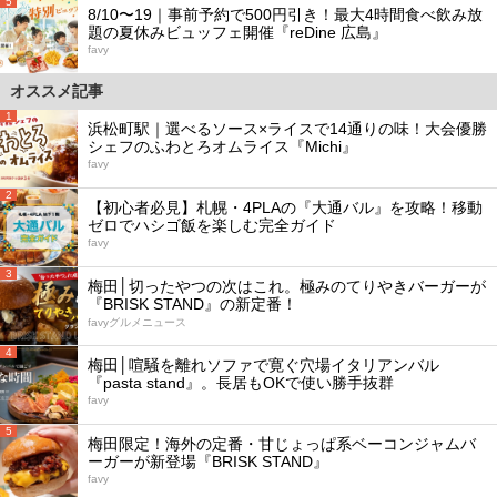
5
8/10〜19｜事前予約で500円引き！最大4時間食べ飲み放
題の夏休みビュッフェ開催『reDine 広島』
favy
オススメ記事
1
浜松町駅｜選べるソース×ライスで14通りの味！大会優勝
シェフのふわとろオムライス『Michi』
favy
2
【初心者必見】札幌・4PLAの『大通バル』を攻略！移動
ゼロでハシゴ飯を楽しむ完全ガイド
favy
3
梅田│切ったやつの次はこれ。極みのてりやきバーガーが
『BRISK STAND』の新定番！
favyグルメニュース
4
梅田│喧騒を離れソファで寛ぐ穴場イタリアンバル
『pasta stand』。長居もOKで使い勝手抜群
favy
5
梅田限定！海外の定番・甘じょっぱ系ベーコンジャムバ
ーガーが新登場『BRISK STAND』
favy