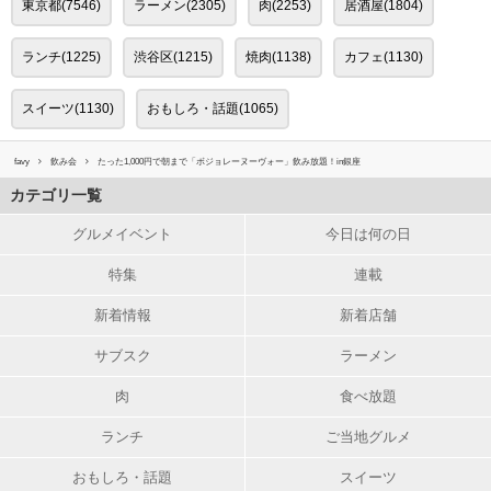
東京都(7546)
ラーメン(2305)
肉(2253)
居酒屋(1804)
ランチ(1225)
渋谷区(1215)
焼肉(1138)
カフェ(1130)
スイーツ(1130)
おもしろ・話題(1065)
favy
飲み会
たった1,000円で朝まで「ボジョレーヌーヴォー」飲み放題！in銀座
カテゴリ一覧
グルメイベント
今日は何の日
特集
連載
新着情報
新着店舗
サブスク
ラーメン
肉
食べ放題
ランチ
ご当地グルメ
おもしろ・話題
スイーツ