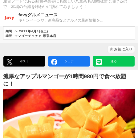
屋台フードである割包や美容にも嬉しい八宝茶も期間限定で頂けるの
で、本場の台湾を味わいに訪れてみましょう！
favyグルメニュース
キャンペーンや、新商品などグルメの最新情報を...
期間
〜 2017年4月8日(土)
場所
マンゴーチャチャ 原宿本店
お気に入り
ポスト
シェア
送る
濃厚なアップルマンゴーが1時間980円で食べ放題
に！