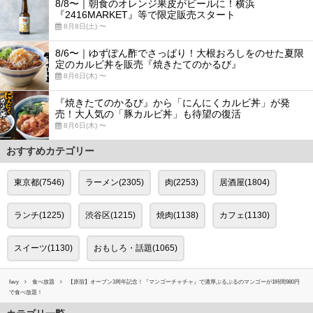
8/8〜｜朝食のオレンジ果皮がビールに！横浜
『2416MARKET』等で限定販売スタート
8月8日(土) 〜
8/6〜｜ゆずぽん酢でさっぱり！大根おろしをのせた夏限
定のカルビ丼を販売『焼きたてのかるび』
8月6日(木) 〜
『焼きたてのかるび』から「にんにくカルビ丼」が発
売！大人気の「豚カルビ丼」も待望の復活
8月6日(木) 〜
おすすめカテゴリー
東京都(7546)
ラーメン(2305)
肉(2253)
居酒屋(1804)
ランチ(1225)
渋谷区(1215)
焼肉(1138)
カフェ(1130)
スイーツ(1130)
おもしろ・話題(1065)
favy
食べ放題
【原宿】オープン3周年記念！『マンゴーチャチャ』で濃厚ぷるぷるのマンゴーが1時間980円
で食べ放題！