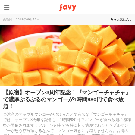
更新日： 2018年09月12日
お気に入り
0
【原宿】オープン3周年記念！『マンゴーチャチャ』
で濃厚ぷるぷるのマンゴーが1時間980円で食べ放
題！
台湾産のアップルマンゴーが頂けることで有名な『マンゴーチャチャ』
では、オープン3周年を記念し、1時間980円でマンゴーが食べ放題の感謝
祭が開催されます！フルーツの中でも特に甘く濃厚であるアップルマン
ゴーが思う存分頂けるなんて、マンゴー好きには堪りませんね。台湾の