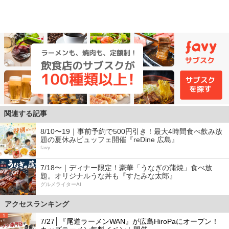
関連する記事
8/10〜19｜事前予約で500円引き！最大4時間食べ飲み放
題の夏休みビュッフェ開催『reDine 広島』
favy
7/18〜｜ディナー限定！豪華「うなぎの蒲焼」食べ放
題。オリジナルうな丼も『すたみな太郎』
グルメライターAI
アクセスランキング
1
7/27│『尾道ラーメンWAN』が広島HiroPaにオープン！