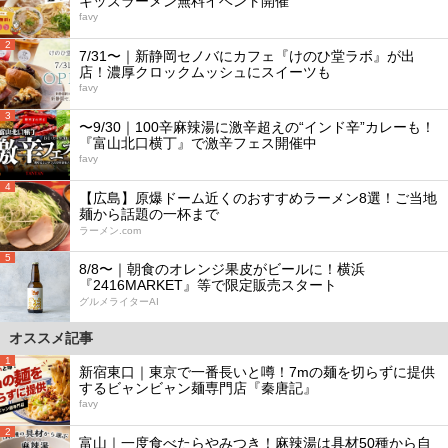
キッズラーメン無料イベント開催
favy
2
7/31〜｜新静岡セノバにカフェ『けのひ堂ラボ』が出
店！濃厚クロックムッシュにスイーツも
favy
3
〜9/30｜100辛麻辣湯に激辛超えの“インド辛”カレーも！
『富山北口横丁』で激辛フェス開催中
favy
4
【広島】原爆ドーム近くのおすすめラーメン8選！ご当地
麺から話題の一杯まで
ラーメン.com
5
8/8〜｜朝食のオレンジ果皮がビールに！横浜
『2416MARKET』等で限定販売スタート
グルメライターAI
オススメ記事
1
新宿東口｜東京で一番長いと噂！7mの麺を切らずに提供
するビャンビャン麺専門店『秦唐記』
favy
2
富山｜一度食べたらやみつき！麻辣湯は具材50種から自