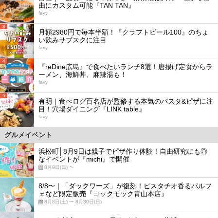
由にカスタム可能『TAN TAN』
favy
3
月額2980円で毎本半額！『クラフトビール100』のちょ
い飲みサブスクに注目
favy
4
『reDine広島』で食べたいランチ8選！唐揚げ定食からラ
ーメン、海鮮丼、麻辣湯も！
favy
5
有明｜食べログ百名店が監修する本気のパスタ&ピザに注
目！穴場ダイニング『LINK table』
favy
グルメイベント
浜松町│8月9日は親子でピザ作り体験！自由研究にも◎
なイベントが『michi』で開催
8月9日(日) 〜
8/8〜｜「ダックワーズ」が復刻！ピスタチオ香るパルフ
ェなど限定販売『ヨックモック青山本店』
8月8日(土) 〜 8月30日(日)