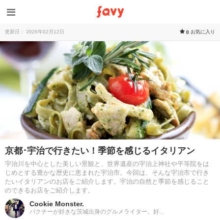
更新日： 2026年02月12日
お気に入り
0
京都･宇治で行きたい！季節を感じるイタリアン
宇治川を中心とした美しい景観と、世界遺産の宇治上神社や平等院をは
じめとする豊かな歴史に恵まれた宇治市。今回は、そんな宇治市で行き
たいイタリアンのお店をご紹介します。宇治の自然と季節を感じること
のできるお店をご紹介します。
Cookie Monster.
パクチーが好きな茨城出身のグルメライター。好...