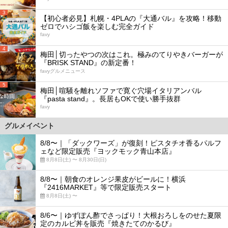
3
【初心者必見】札幌・4PLAの『大通バル』を攻略！移動
ゼロでハシゴ飯を楽しむ完全ガイド
favy
4
梅田│切ったやつの次はこれ。極みのてりやきバーガーが
『BRISK STAND』の新定番！
favyグルメニュース
5
梅田│喧騒を離れソファで寛ぐ穴場イタリアンバル
『pasta stand』。長居もOKで使い勝手抜群
favy
グルメイベント
8/8〜｜「ダックワーズ」が復刻！ピスタチオ香るパルフ
ェなど限定販売『ヨックモック青山本店』
8月8日(土) 〜 8月30日(日)
8/8〜｜朝食のオレンジ果皮がビールに！横浜
『2416MARKET』等で限定販売スタート
8月8日(土) 〜
8/6〜｜ゆずぽん酢でさっぱり！大根おろしをのせた夏限
定のカルビ丼を販売『焼きたてのかるび』