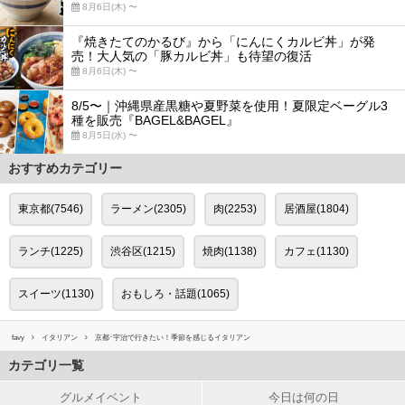
8月6日(木) 〜
『焼きたてのかるび』から「にんにくカルビ丼」が発
売！大人気の「豚カルビ丼」も待望の復活
8月6日(木) 〜
8/5〜｜沖縄県産黒糖や夏野菜を使用！夏限定ベーグル3
種を販売『BAGEL&BAGEL』
8月5日(水) 〜
おすすめカテゴリー
東京都(7546)
ラーメン(2305)
肉(2253)
居酒屋(1804)
ランチ(1225)
渋谷区(1215)
焼肉(1138)
カフェ(1130)
スイーツ(1130)
おもしろ・話題(1065)
favy
イタリアン
京都･宇治で行きたい！季節を感じるイタリアン
カテゴリ一覧
グルメイベント
今日は何の日