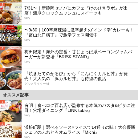
2
7/31〜｜新静岡セノバにカフェ『けのひ堂ラボ』が出
店！濃厚クロックムッシュにスイーツも
favy
3
〜9/30｜100辛麻辣湯に激辛超えの“インド辛”カレーも！
『富山北口横丁』で激辛フェス開催中
favy
4
梅田限定！海外の定番・甘じょっぱ系ベーコンジャムバ
ーガーが新登場『BRISK STAND』
favy
5
『焼きたてのかるび』から「にんにくカルビ丼」が発
売！大人気の「豚カルビ丼」も待望の復活
グルメライターAI
オススメ記事
1
有明｜食べログ百名店が監修する本気のパスタ&ピザに注
目！穴場ダイニング『LINK table』
favy
2
浜松町駅｜選べるソース×ライスで14通りの味！大会優勝
シェフのふわとろオムライス『Michi』
favy