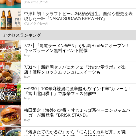
グルメライターAI
中津川初！クラフトビール3銘柄が誕生。自然や歴史を表
現した一杯『NAKATSUGAWA BREWERY』
グルメライターAI
アクセスランキング
1
7/27│『尾道ラーメンWAN』が広島HiroPaにオープン！
キッズラーメン無料イベント開催
favy
2
7/31〜｜新静岡セノバにカフェ『けのひ堂ラボ』が出
店！濃厚クロックムッシュにスイーツも
favy
3
〜9/30｜100辛麻辣湯に激辛超えの“インド辛”カレーも！
『富山北口横丁』で激辛フェス開催中
favy
4
梅田限定！海外の定番・甘じょっぱ系ベーコンジャムバ
ーガーが新登場『BRISK STAND』
favy
5
『焼きたてのかるび』から「にんにくカルビ丼」が発