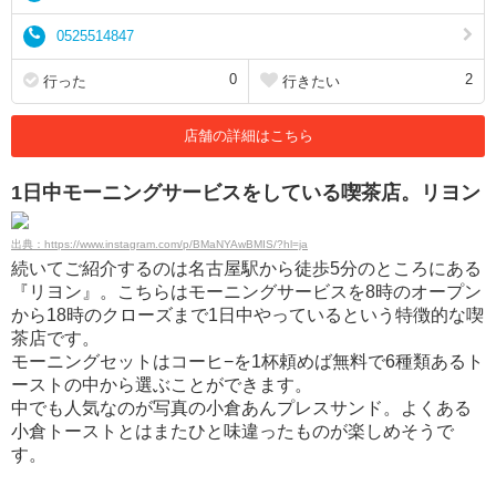
0525514847
0
2
行った
行きたい
店舗の詳細はこちら
1日中モーニングサービスをしている喫茶店。リヨン
出典：https://www.instagram.com/p/BMaNYAwBMIS/?hl=ja
続いてご紹介するのは名古屋駅から徒歩5分のところにある
『リヨン』。こちらはモーニングサービスを8時のオープン
から18時のクローズまで1日中やっているという特徴的な喫
茶店です。
モーニングセットはコーヒ−を1杯頼めば無料で6種類あるト
ーストの中から選ぶことができます。
中でも人気なのが写真の小倉あんプレスサンド。よくある
小倉トーストとはまたひと味違ったものが楽しめそうで
す。