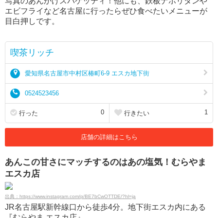
写真のあんかけスパゲッティ！他にも、鉄板ナポリタンや
エビフライなど名古屋に行ったらぜひ食べたいメニューが
目白押しです。
喫茶リッチ
愛知県名古屋市中村区椿町6-9 エスカ地下街
0524523456
0
1
行った
行きたい
店舗の詳細はこちら
あんこの甘さにマッチするのはあの塩気！むらやま
エスカ店
出典：https://www.instagram.com/p/BE7bCwOTTDE/?hl=ja
JR名古屋駅新幹線口から徒歩4分。地下街エスカ内にある
『むらやま エスカ店』。