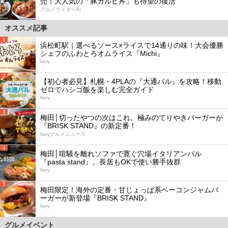
売！大人気の「豚カルビ丼」も待望の復活
グルメライターAI
オススメ記事
1
浜松町駅｜選べるソース×ライスで14通りの味！大会優勝
シェフのふわとろオムライス『Michi』
favy
2
【初心者必見】札幌・4PLAの『大通バル』を攻略！移動
ゼロでハシゴ飯を楽しむ完全ガイド
favy
3
梅田│切ったやつの次はこれ。極みのてりやきバーガーが
『BRISK STAND』の新定番！
favyグルメニュース
4
梅田│喧騒を離れソファで寛ぐ穴場イタリアンバル
『pasta stand』。長居もOKで使い勝手抜群
favy
5
梅田限定！海外の定番・甘じょっぱ系ベーコンジャムバ
ーガーが新登場『BRISK STAND』
favy
グルメイベント