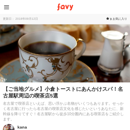
更新日： 2018年09月12日
お気に入り
3
【ご当地グルメ】小倉トーストにあんかけスパ！名
古屋駅周辺の喫茶店5選
名古屋で喫茶店といえば、思い浮かぶ名物がいくつもあります。せっか
く名古屋に行ったら名古屋の喫茶店文化を感じたいというあなたに、新
幹線を降りてすぐ！名古屋駅から徒歩10分圏内にある喫茶店をご紹介し
ます。
kana