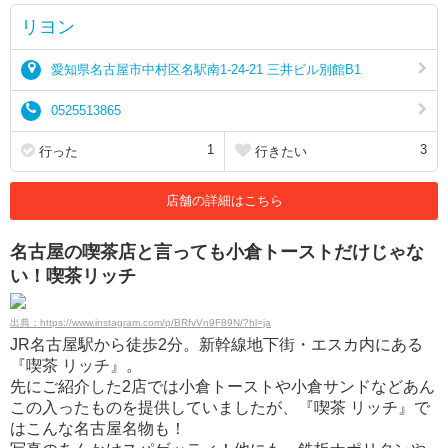
リヨン
愛知県名古屋市中村区名駅南1-24-21 三井ビル別館B1
0525513865
1
3
行った
行きたい
店舗の詳細はこちら
名古屋の喫茶店と言っても小倉トーストだけじゃな
い！喫茶リッチ
出典：https://www.instagram.com/p/BRfvVn9F89N/?hl=ja
JR名古屋駅から徒歩2分。新幹線地下街・エスカ内にある
『喫茶 リッチ』。
先にご紹介した2店では小倉トーストや小倉サンドなどあん
この入ったものを提供していましたが、『喫茶 リッチ』で
はこんな名古屋名物も！