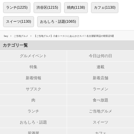
ランチ(1225)
渋谷区(1215)
焼肉(1138)
カフェ(1130)
スイーツ(1130)
おもしろ・話題(1065)
favy
ご当地グルメ
【ご当地グルメ】小倉トーストにあんかけスパ！名古屋駅周辺の喫茶店5選
カテゴリ一覧
グルメイベント
今日は何の日
特集
連載
新着情報
新着店舗
サブスク
ラーメン
肉
食べ放題
ランチ
ご当地グルメ
おもしろ・話題
スイーツ
居酒屋
カフェ