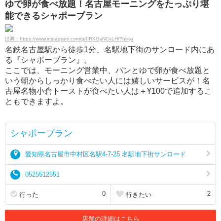
ゆで卵が食べ放題！名古屋モーニングをたっぷり堪
能できるシャポーブラン
出典：https://www.instagram.com/p/0RKGyNCvLH/?hl=ja
名鉄名古屋駅から徒歩1分、名駅地下街のサンロード内にあ
る『シャポーブラン』。
ここでは、モーニング営業中、パンとゆで卵が食べ放題と
いう朝からしっかり食べたい人には嬉しいサービスが！名
古屋名物小倉トーストが食べたい人は＋¥100で追加するこ
ともできますよ。
シャポーブラン
愛知県名古屋市中村区名駅4-7-25 名駅地下街サンロード
0525512551
0
2
行った
行きたい
店舗の詳細はこちら