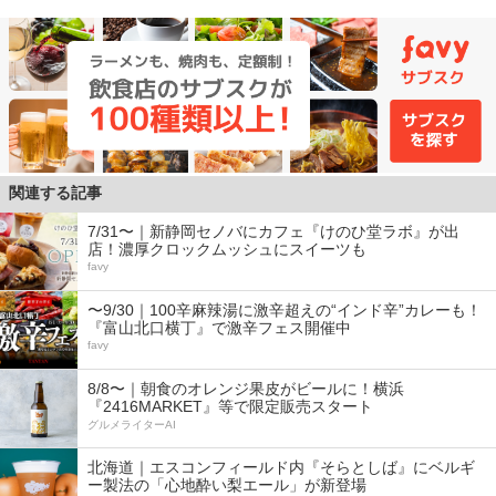
関連する記事
7/31〜｜新静岡セノバにカフェ『けのひ堂ラボ』が出
店！濃厚クロックムッシュにスイーツも
favy
〜9/30｜100辛麻辣湯に激辛超えの“インド辛”カレーも！
『富山北口横丁』で激辛フェス開催中
favy
8/8〜｜朝食のオレンジ果皮がビールに！横浜
『2416MARKET』等で限定販売スタート
グルメライターAI
北海道｜エスコンフィールド内『そらとしば』にベルギ
ー製法の「心地酔い梨エール」が新登場