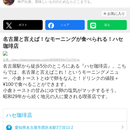
神戸出身。美味しいもののためならどこまでも。
お気に入り
ポスト
シェア
送る
名古屋と言えば！なモーニングが食べられる！ハセ
珈琲店
出典：https://www.instagram.com/p/BNWHF84gT1r/?hl=ja
名古屋駅から徒歩5分のところにある『ハセ珈琲店』。こち
らでは、名古屋と言えばこれ！というモーニングメニュ
ー、小倉トーストとゆで卵をなんと！ドリンクの値段＋
¥100で食べることができます。
小倉トーストの甘みにゆで卵の塩気がマッチするそう。
昭和29年から続く地元の人に愛される喫茶店です。
ハセ珈琲店
愛知県名古屋市西区名駅3丁目11-2