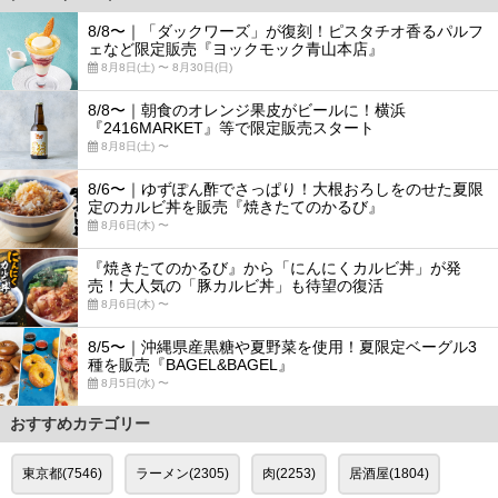
8/8〜｜「ダックワーズ」が復刻！ピスタチオ香るパルフ
ェなど限定販売『ヨックモック青山本店』
8月8日(土) 〜 8月30日(日)
8/8〜｜朝食のオレンジ果皮がビールに！横浜
『2416MARKET』等で限定販売スタート
8月8日(土) 〜
8/6〜｜ゆずぽん酢でさっぱり！大根おろしをのせた夏限
定のカルビ丼を販売『焼きたてのかるび』
8月6日(木) 〜
『焼きたてのかるび』から「にんにくカルビ丼」が発
売！大人気の「豚カルビ丼」も待望の復活
8月6日(木) 〜
8/5〜｜沖縄県産黒糖や夏野菜を使用！夏限定ベーグル3
種を販売『BAGEL&BAGEL』
8月5日(水) 〜
おすすめカテゴリー
東京都(7546)
ラーメン(2305)
肉(2253)
居酒屋(1804)