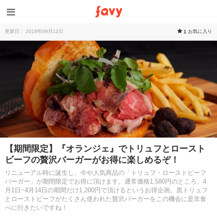
更新日： 2018年09月12日
お気に入り
1
【期間限定】『オランジェ』でトリュフとロースト
ビーフの贅沢バーガーがお得に楽しめるぞ！
リニューアル時に誕生し、今や人気商品の「トリュフ・ローストビーフ
バーガー」が期間限定でお得に頂けます。通常価格1,580円のところ、4
月1日~4月14日の期間だけ1,200円で頂けるというお得企画。黒トリュフ
とローストビーフがたくさん使われた贅沢バーガーをこの機会に是非食
べに行きたいですね！