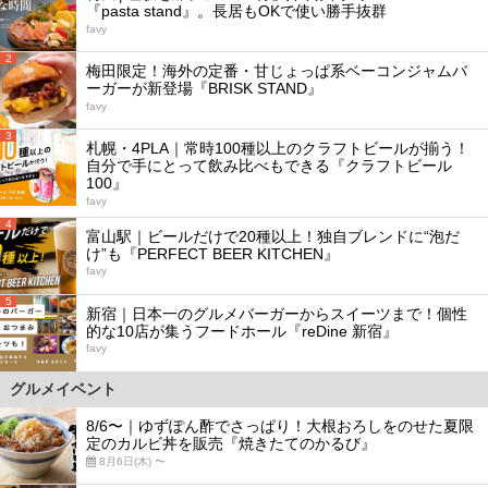
『pasta stand』。長居もOKで使い勝手抜群
favy
2
梅田限定！海外の定番・甘じょっぱ系ベーコンジャムバ
ーガーが新登場『BRISK STAND』
favy
3
札幌・4PLA｜常時100種以上のクラフトビールが揃う！
自分で手にとって飲み比べもできる『クラフトビール
100』
favy
4
富山駅｜ビールだけで20種以上！独自ブレンドに“泡だ
け”も『PERFECT BEER KITCHEN』
favy
5
新宿｜日本一のグルメバーガーからスイーツまで！個性
的な10店が集うフードホール『reDine 新宿』
favy
グルメイベント
8/6〜｜ゆずぽん酢でさっぱり！大根おろしをのせた夏限
定のカルビ丼を販売『焼きたてのかるび』
8月6日(木) 〜