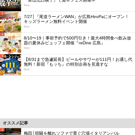
『富山北口横丁』で激辛フェス開催中
favy
3
7/27│『尾道ラーメンWAN』が広島HiroPaにオープン！
キッズラーメン無料イベント開催
favy
4
8/10〜19｜事前予約で500円引き！最大4時間食べ飲み放
題の夏休みビュッフェ開催『reDine 広島』
favy
5
【8/31まで急遽延長】ビールやサワーが111円！お通し代
無料！新宿『もッち』の特別企画を見逃すな
favy
オススメ記事
1
梅田│喧騒を離れソファで寛ぐ穴場イタリアンバル