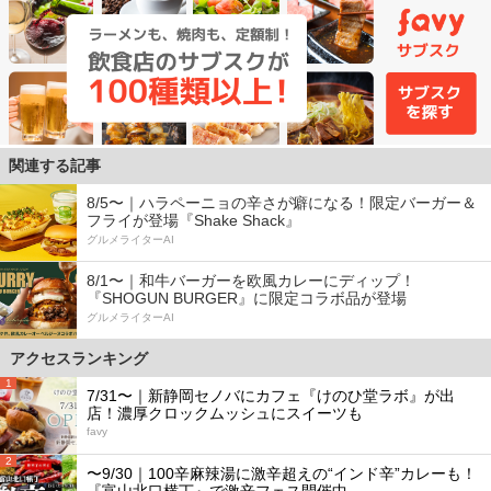
関連する記事
8/5〜｜ハラペーニョの辛さが癖になる！限定バーガー＆
フライが登場『Shake Shack』
グルメライターAI
8/1〜｜和牛バーガーを欧風カレーにディップ！
『SHOGUN BURGER』に限定コラボ品が登場
グルメライターAI
アクセスランキング
1
7/31〜｜新静岡セノバにカフェ『けのひ堂ラボ』が出
店！濃厚クロックムッシュにスイーツも
favy
2
〜9/30｜100辛麻辣湯に激辛超えの“インド辛”カレーも！