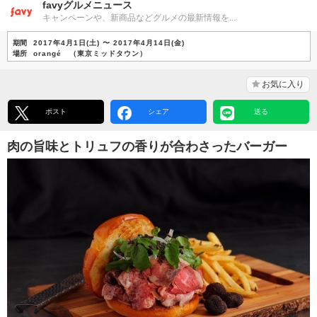
favyグルメニュース
キャンペーンや、新商品などグルメの最新情報を...
期間
2017年4月1日(土) 〜 2017年4月14日(金)
場所
orangé （東京ミッドタウン）
お気に入り
ポスト
シェア
送る
肉の旨味とトリュフの香りが合わさったバーガー