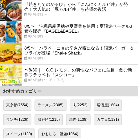
『焼きたてのかるび』から「にんにくカルビ丼」が発
売！大人気の「豚カルビ丼」も待望の復活
8月6日(木) 〜
8/5〜｜沖縄県産黒糖や夏野菜を使用！夏限定ベーグル3
種を販売『BAGEL&BAGEL』
8月5日(水) 〜
8/5〜｜ハラペーニョの辛さが癖になる！限定バーガー＆
フライが登場『Shake Shack』
8月5日(水) 〜
〜8/30｜「C.C.レモン」の爽快なパフェに注目！飲む新
作フラッペも『スシロー』
8月5日(水) 〜 8月30日(日)
おすすめカテゴリー
東京都(7554)
ラーメン(2305)
肉(2252)
居酒屋(1804)
ランチ(1226)
渋谷区(1215)
焼肉(1138)
カフェ(1131)
スイーツ(1130)
おもしろ・話題(1064)