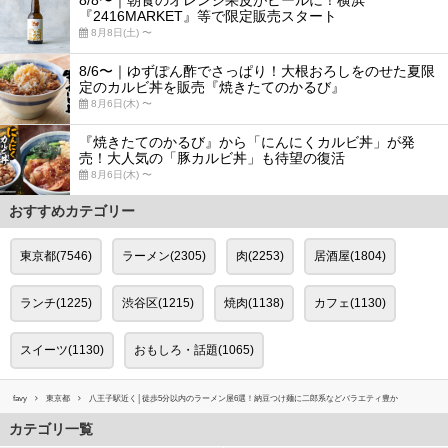
『2416MARKET』等で限定販売スタート
8月8日(土) 〜
8/6〜｜ゆずぽん酢でさっぱり！大根おろしをのせた夏限
定のカルビ丼を販売『焼きたてのかるび』
8月6日(木) 〜
『焼きたてのかるび』から「にんにくカルビ丼」が発
売！大人気の「豚カルビ丼」も待望の復活
8月6日(木) 〜
おすすめカテゴリー
東京都(7546)
ラーメン(2305)
肉(2253)
居酒屋(1804)
ランチ(1225)
渋谷区(1215)
焼肉(1138)
カフェ(1130)
スイーツ(1130)
おもしろ・話題(1065)
favy
東京都
八王子駅近く│徒歩5分以内のラーメン屋6選！納豆つけ麺に二郎系などバラエティ豊か
カテゴリ一覧