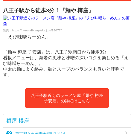
八王子駅から徒歩3分！『麺や 樽座』
出典：https://ramendb.supleks.jp/s/19077/
「えび味噌らーめん」
『麺や 樽座 子安店』は、八王子駅南口から徒歩3分。
看板メニューは、海老の風味と味噌の深いコクを楽しめる「え
び味噌らーめん」。
中太の麺によく絡み、麺とスープのバランスも良いと評判で
す。
八王子駅近くのラーメン屋『麺や 樽座
子安店』の詳細はこちら
麺屋 樽座
東京都八王子市子安町1-3-14