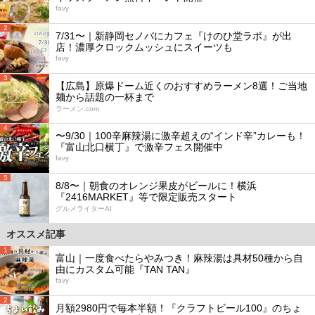
favy
2
7/31〜｜新静岡セノバにカフェ『けのひ堂ラボ』が出
店！濃厚クロックムッシュにスイーツも
favy
3
【広島】原爆ドーム近くのおすすめラーメン8選！ご当地
麺から話題の一杯まで
ラーメン.com
4
〜9/30｜100辛麻辣湯に激辛超えの“インド辛”カレーも！
『富山北口横丁』で激辛フェス開催中
favy
5
8/8〜｜朝食のオレンジ果皮がビールに！横浜
『2416MARKET』等で限定販売スタート
グルメライターAI
オススメ記事
1
富山｜一度食べたらやみつき！麻辣湯は具材50種から自
由にカスタム可能『TAN TAN』
favy
2
月額2980円で毎本半額！『クラフトビール100』のちょ