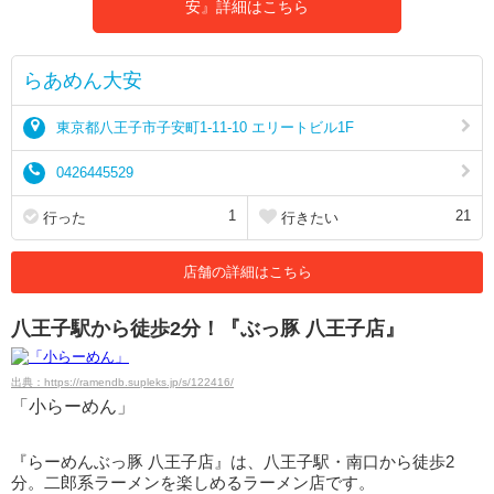
安』詳細はこちら
らあめん大安
東京都八王子市子安町1-11-10 エリートビル1F
0426445529
1
21
行った
行きたい
店舗の詳細はこちら
八王子駅から徒歩2分！『ぶっ豚 八王子店』
出典：https://ramendb.supleks.jp/s/122416/
「小らーめん」
『らーめんぶっ豚 八王子店』は、八王子駅・南口から徒歩2
分。二郎系ラーメンを楽しめるラーメン店です。