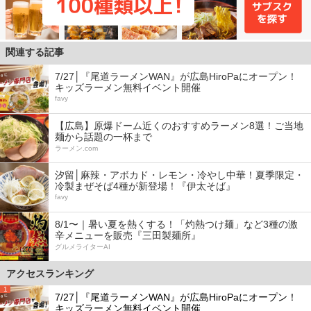
関連する記事
7/27│『尾道ラーメンWAN』が広島HiroPaにオープン！
キッズラーメン無料イベント開催
favy
【広島】原爆ドーム近くのおすすめラーメン8選！ご当地
麺から話題の一杯まで
ラーメン.com
汐留│麻辣・アボカド・レモン・冷やし中華！夏季限定・
冷製まぜそば4種が新登場！『伊太そば』
favy
8/1〜｜暑い夏を熱くする！「灼熱つけ麺」など3種の激
辛メニューを販売『三田製麺所』
グルメライターAI
アクセスランキング
1
7/27│『尾道ラーメンWAN』が広島HiroPaにオープン！
キッズラーメン無料イベント開催