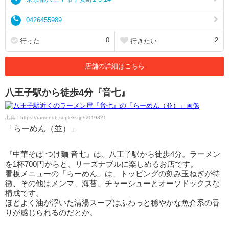
0426455989
0
2
行った
行きたい
店舗の詳細はこちら
八王子駅から徒歩4分『音七』
出典：https://ramendb.supleks.jp/s/119321
「らーめん（並）」
『中華そば つけ麺 音七』は、八王子駅から徒歩4分。ラーメン
を1杯700円からと、リーズナブルに楽しめるお店です。
看板メニューの「らーめん」は、トッピングの刻み玉ねぎが特
徴、その他はメンマ、海苔、チャーシューとオーソドックスな
構成です。
ほどよく油が浮いた清湯スープはふわっと穏やかな魚介系の香
りが感じられるのだとか。