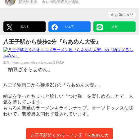
群馬県出身。 食レポ動画鑑賞が趣味。
お気に入り
ポスト
シェア
送る
八王子駅から徒歩2分『らあめん大安』
出典：https://ramendb.supleks.jp/s/28652/
「納豆ざるらぁめん」
八王子駅南口から徒歩2分の『らあめん大安』。
納豆を使ったちょっと珍しい「つけ麺」を楽しめることで、人
気を博しています。
もちろん普通のラーメンもラインナップ。オーソドックスな味
わいで、老若男女問わず愛されています。
八王子駅近くのラーメン店『らあめん大