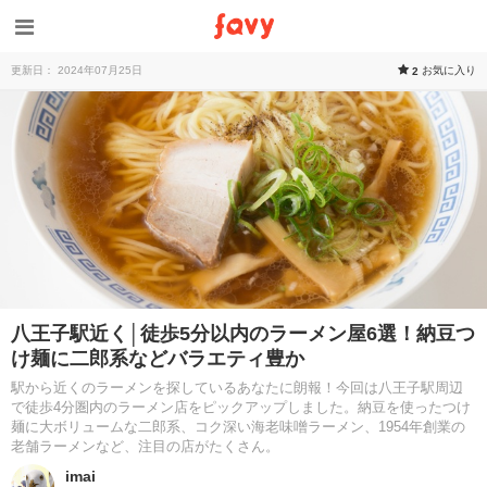
更新日： 2024年07月25日
お気に入り
2
八王子駅近く│徒歩5分以内のラーメン屋6選！納豆つ
け麺に二郎系などバラエティ豊か
駅から近くのラーメンを探しているあなたに朗報！今回は八王子駅周辺
で徒歩4分圏内のラーメン店をピックアップしました。納豆を使ったつけ
麺に大ボリュームな二郎系、コク深い海老味噌ラーメン、1954年創業の
老舗ラーメンなど、注目の店がたくさん。
imai