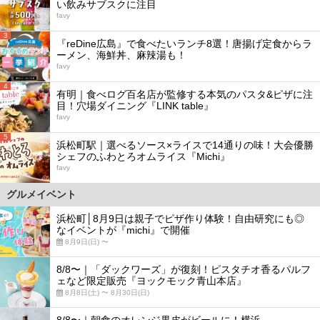
い飲みサブスクに注目
favy
3
『reDine広島』で食べたいランチ8選！唐揚げ定食からラ
ーメン、海鮮丼、麻辣湯も！
favy
4
有明｜食べログ百名店が監修する本気のパスタ&ピザに注
目！穴場ダイニング『LINK table』
favy
5
浜松町駅｜選べるソース×ライスで14通りの味！大会優勝
シェフのふわとろオムライス『Michi』
favy
グルメイベント
浜松町│8月9日は親子でピザ作り体験！自由研究にも◎
なイベントが『michi』で開催
8月9日(日) 〜
8/8〜｜「ダックワーズ」が復刻！ピスタチオ香るパルフ
ェなど限定販売『ヨックモック青山本店』
8月8日(土) 〜 8月30日(日)
8/8〜｜朝食のオレンジ果皮がビールに！横浜