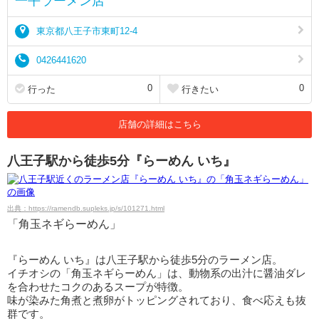
一平ラーメン店
東京都八王子市東町12-4
0426441620
0
0
行った
行きたい
店舗の詳細はこちら
八王子駅から徒歩5分『らーめん いち』
出典：https://ramendb.supleks.jp/s/101271.html
「角玉ネギらーめん」
『らーめん いち』は八王子駅から徒歩5分のラーメン店。
イチオシの「角玉ネギらーめん」は、動物系の出汁に醤油ダレ
を合わせたコクのあるスープが特徴。
味が染みた角煮と煮卵がトッピングされており、食べ応えも抜
群です。