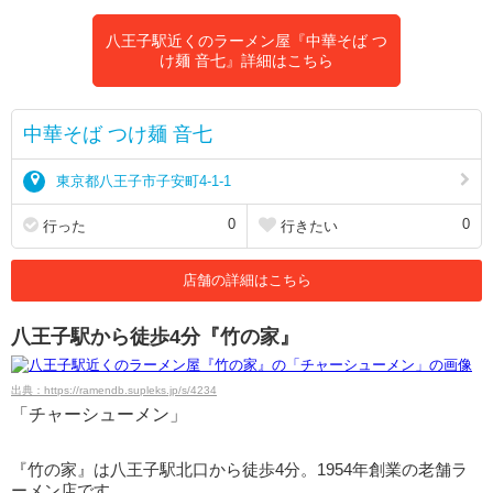
八王子駅近くのラーメン屋『中華そば つ
け麺 音七』詳細はこちら
中華そば つけ麺 音七
東京都八王子市子安町4-1-1
0
0
行った
行きたい
店舗の詳細はこちら
八王子駅から徒歩4分『竹の家』
出典：https://ramendb.supleks.jp/s/4234
「チャーシューメン」
『竹の家』は八王子駅北口から徒歩4分。1954年創業の老舗ラ
ーメン店です。