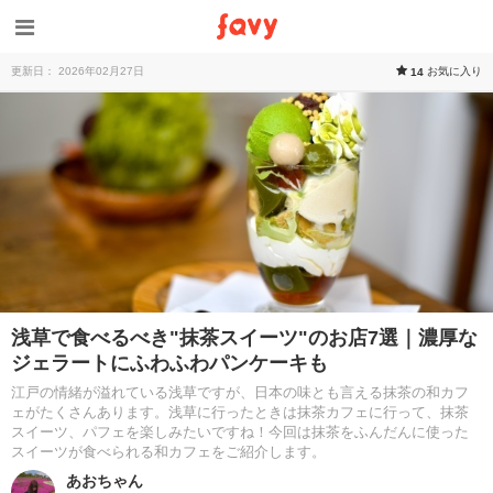
更新日： 2026年02月27日
お気に入り
14
浅草で食べるべき"抹茶スイーツ"のお店7選｜濃厚な
ジェラートにふわふわパンケーキも
江戸の情緒が溢れている浅草ですが、日本の味とも言える抹茶の和カフ
ェがたくさんあります。浅草に行ったときは抹茶カフェに行って、抹茶
スイーツ、パフェを楽しみたいですね！今回は抹茶をふんだんに使った
スイーツが食べられる和カフェをご紹介します。
あおちゃん