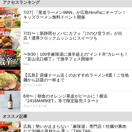
アクセスランキング
1
7/27│『尾道ラーメンWAN』が広島HiroPaにオープン！
キッズラーメン無料イベント開催
favy
2
7/31〜｜新静岡セノバにカフェ『けのひ堂ラボ』が出
店！濃厚クロックムッシュにスイーツも
favy
3
〜9/30｜100辛麻辣湯に激辛超えの“インド辛”カレーも！
『富山北口横丁』で激辛フェス開催中
favy
4
【広島】原爆ドーム近くのおすすめラーメン8選！ご当地
麺から話題の一杯まで
ラーメン.com
5
8/8〜｜朝食のオレンジ果皮がビールに！横浜
『2416MARKET』等で限定販売スタート
グルメライターAI
オススメ記事
1
広島｜勢いが止まらない「麻辣湯」専門店！牡蠣や豚肉
など30種の具材から選ぶ『TAN TAN』