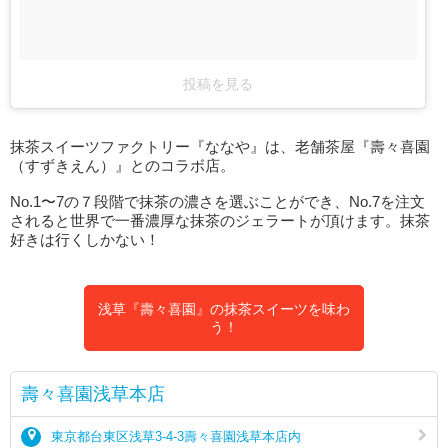
投稿を見る
抹茶スイーツファクトリー『ななや』は、老舗茶屋『壽々喜園
（すずきえん）』とのコラボ店。
No.1〜7の７段階で抹茶の濃さを選ぶことができ、No.7を注文
されると世界で一番濃厚な抹茶のジェラートが頂けます。抹茶
好きは行くしかない！
浅草『壽々喜園』の抹茶スイーツを味わ
う！
壽々喜園浅草本店
東京都台東区浅草3-4-3壽々喜園浅草本店内