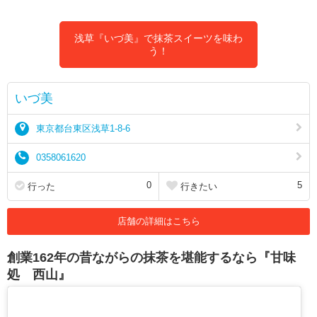
浅草『いづ美』で抹茶スイーツを味わ
う！
いづ美
東京都台東区浅草1-8-6
0358061620
0
5
行った
行きたい
店舗の詳細はこちら
創業162年の昔ながらの抹茶を堪能するなら『甘味
処 西山』