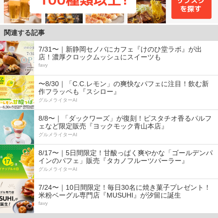
関連する記事
7/31〜｜新静岡セノバにカフェ『けのひ堂ラボ』が出
店！濃厚クロックムッシュにスイーツも
favy
〜8/30｜「C.C.レモン」の爽快なパフェに注目！飲む新
作フラッペも『スシロー』
グルメライターAI
8/8〜｜「ダックワーズ」が復刻！ピスタチオ香るパルフ
ェなど限定販売『ヨックモック青山本店』
グルメライターAI
8/17〜｜5日間限定！甘酸っぱく爽やかな「ゴールデンパ
インのパフェ」販売『タカノフルーツパーラー』
グルメライターAI
7/24〜｜10日間限定！毎日30名に焼き菓子プレゼント！
米粉ベーグル専門店『MUSUHI』が汐留に誕生
favy