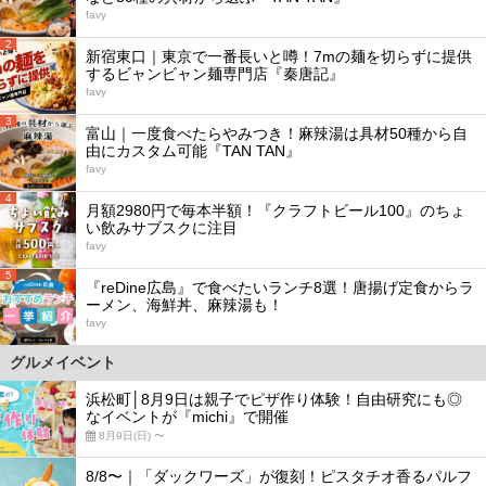
favy
2
新宿東口｜東京で一番長いと噂！7mの麺を切らずに提供
するビャンビャン麺専門店『秦唐記』
favy
3
富山｜一度食べたらやみつき！麻辣湯は具材50種から自
由にカスタム可能『TAN TAN』
favy
4
月額2980円で毎本半額！『クラフトビール100』のちょ
い飲みサブスクに注目
favy
5
『reDine広島』で食べたいランチ8選！唐揚げ定食からラ
ーメン、海鮮丼、麻辣湯も！
favy
グルメイベント
浜松町│8月9日は親子でピザ作り体験！自由研究にも◎
なイベントが『michi』で開催
8月9日(日) 〜
8/8〜｜「ダックワーズ」が復刻！ピスタチオ香るパルフ