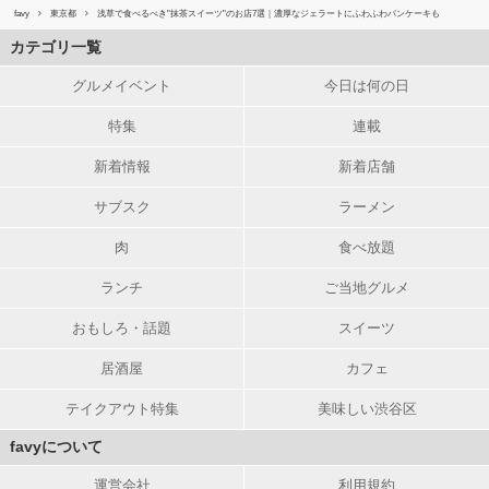
favy
東京都
浅草で食べるべき"抹茶スイーツ"のお店7選｜濃厚なジェラートにふわふわパンケーキも
カテゴリ一覧
グルメイベント
今日は何の日
特集
連載
新着情報
新着店舗
サブスク
ラーメン
肉
食べ放題
ランチ
ご当地グルメ
おもしろ・話題
スイーツ
居酒屋
カフェ
テイクアウト特集
美味しい渋谷区
favyについて
運営会社
利用規約