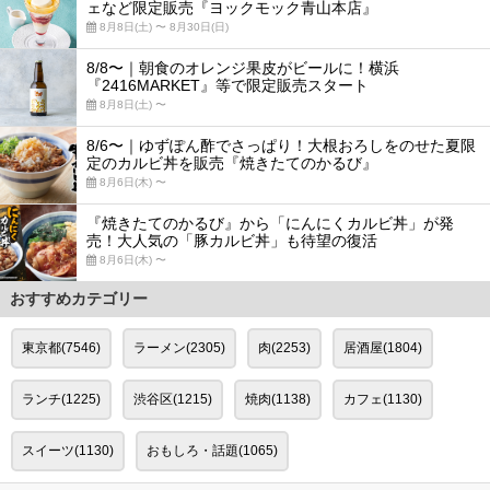
ェなど限定販売『ヨックモック青山本店』
8月8日(土) 〜 8月30日(日)
8/8〜｜朝食のオレンジ果皮がビールに！横浜
『2416MARKET』等で限定販売スタート
8月8日(土) 〜
8/6〜｜ゆずぽん酢でさっぱり！大根おろしをのせた夏限
定のカルビ丼を販売『焼きたてのかるび』
8月6日(木) 〜
『焼きたてのかるび』から「にんにくカルビ丼」が発
売！大人気の「豚カルビ丼」も待望の復活
8月6日(木) 〜
おすすめカテゴリー
東京都(7546)
ラーメン(2305)
肉(2253)
居酒屋(1804)
ランチ(1225)
渋谷区(1215)
焼肉(1138)
カフェ(1130)
スイーツ(1130)
おもしろ・話題(1065)