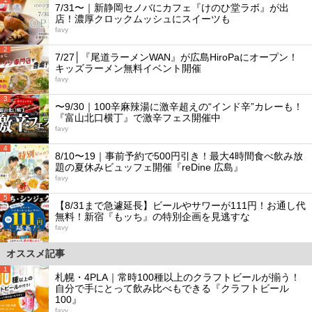
7/31〜｜新静岡セノバにカフェ『けのひ堂ラボ』が出
店！濃厚クロックムッシュにスイーツも
favy
2
7/27│『尾道ラーメンWAN』が広島HiroPaにオープン！
キッズラーメン無料イベント開催
favy
3
〜9/30｜100辛麻辣湯に激辛超えの“インド辛”カレーも！
『富山北口横丁』で激辛フェス開催中
favy
4
8/10〜19｜事前予約で500円引き！最大4時間食べ飲み放
題の夏休みビュッフェ開催『reDine 広島』
favy
5
【8/31まで急遽延長】ビールやサワーが111円！お通し代
無料！新宿『もッち』の特別企画を見逃すな
favy
オススメ記事
1
札幌・4PLA｜常時100種以上のクラフトビールが揃う！
自分で手にとって飲み比べもできる『クラフトビール
100』
favy