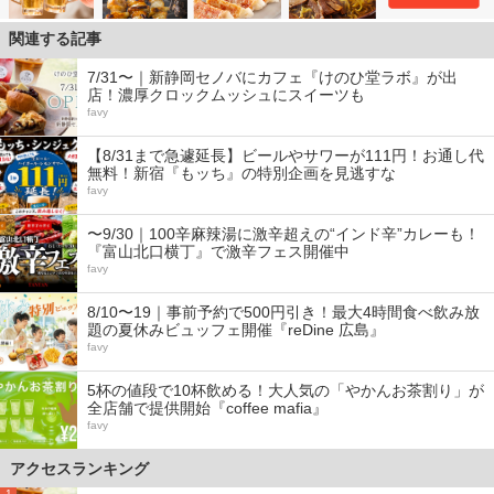
関連する記事
7/31〜｜新静岡セノバにカフェ『けのひ堂ラボ』が出
店！濃厚クロックムッシュにスイーツも
favy
【8/31まで急遽延長】ビールやサワーが111円！お通し代
無料！新宿『もッち』の特別企画を見逃すな
favy
〜9/30｜100辛麻辣湯に激辛超えの“インド辛”カレーも！
『富山北口横丁』で激辛フェス開催中
favy
8/10〜19｜事前予約で500円引き！最大4時間食べ飲み放
題の夏休みビュッフェ開催『reDine 広島』
favy
5杯の値段で10杯飲める！大人気の「やかんお茶割り」が
全店舗で提供開始『coffee mafia』
favy
アクセスランキング
1