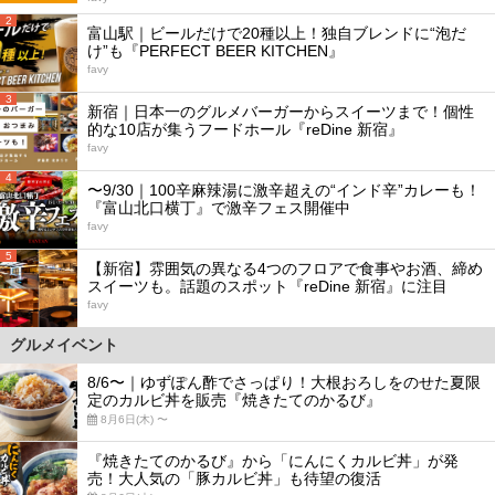
2
富山駅｜ビールだけで20種以上！独自ブレンドに“泡だ
け”も『PERFECT BEER KITCHEN』
favy
3
新宿｜日本一のグルメバーガーからスイーツまで！個性
的な10店が集うフードホール『reDine 新宿』
favy
4
〜9/30｜100辛麻辣湯に激辛超えの“インド辛”カレーも！
『富山北口横丁』で激辛フェス開催中
favy
5
【新宿】雰囲気の異なる4つのフロアで食事やお酒、締め
スイーツも。話題のスポット『reDine 新宿』に注目
favy
グルメイベント
8/6〜｜ゆずぽん酢でさっぱり！大根おろしをのせた夏限
定のカルビ丼を販売『焼きたてのかるび』
8月6日(木) 〜
『焼きたてのかるび』から「にんにくカルビ丼」が発
売！大人気の「豚カルビ丼」も待望の復活