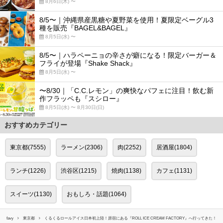
8月6日(木) 〜
8/5〜｜沖縄県産黒糖や夏野菜を使用！夏限定ベーグル3
種を販売『BAGEL&BAGEL』
8月5日(水) 〜
8/5〜｜ハラペーニョの辛さが癖になる！限定バーガー＆
フライが登場『Shake Shack』
8月5日(水) 〜
〜8/30｜「C.C.レモン」の爽快なパフェに注目！飲む新
作フラッペも『スシロー』
8月5日(水) 〜 8月30日(日)
おすすめカテゴリー
東京都(7555)
ラーメン(2306)
肉(2252)
居酒屋(1804)
ランチ(1226)
渋谷区(1215)
焼肉(1138)
カフェ(1131)
スイーツ(1130)
おもしろ・話題(1064)
favy
東京都
くるくるロールアイス日本初上陸！原宿にある『ROLL ICE CREAM FACTORY』へ行ってきた！