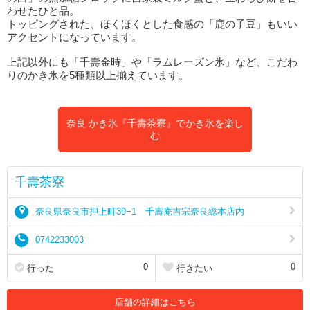
わせたひと品。
トッピングされた、ほくほくとした食感の「鹿の子豆」もいい
アクセントになっています。
上記以外にも「千壽金時」や「ラムレーズン氷」など、こだわ
りのかき氷を5種類以上揃えています。
奈良 かき氷『千壽茶寮』でかき氷を楽し
む
千壽茶寮
奈良県奈良市押上町39−1 千壽庵吉宗奈良総本店内
0742233003
0
0
行った
行きたい
店舗の詳細はこちら