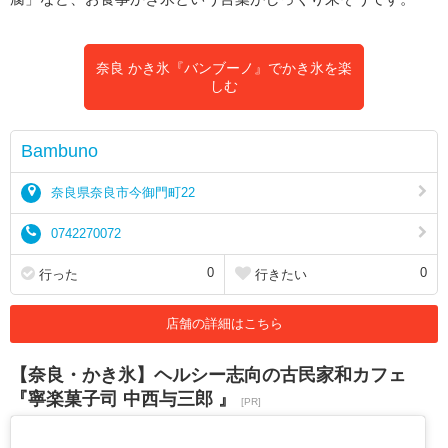
奈良 かき氷『バンブーノ』でかき氷を楽
しむ
Bambuno
奈良県奈良市今御門町22
0742270072
0
0
行った
行きたい
店舗の詳細はこちら
【奈良・かき氷】ヘルシー志向の古民家和カフェ
『寧楽菓子司 中西与三郎 』
[PR]