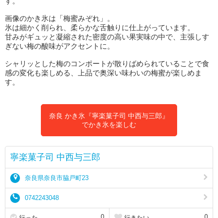
す。
画像のかき氷は「梅蜜みぞれ」。
氷は細かく削られ、柔らかな舌触りに仕上がっています。
甘みがギュッと凝縮された密度の高い果実味の中で、主張しす
ぎない梅の酸味がアクセントに。
シャリッとした梅のコンポートが散りばめられていることで食
感の変化も楽しめる、上品で奥深い味わいの梅蜜が楽しめま
す。
奈良 かき氷『寧楽菓子司 中西与三郎』
でかき氷を楽しむ
寧楽菓子司 中西与三郎
奈良県奈良市脇戸町23
0742243048
0
0
行った
行きたい