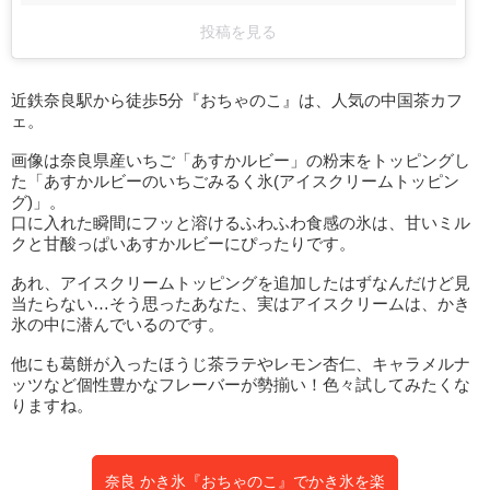
投稿を見る
近鉄奈良駅から徒歩5分『おちゃのこ』は、人気の中国茶カフ
ェ。
画像は奈良県産いちご「あすかルビー」の粉末をトッピングし
た「あすかルビーのいちごみるく氷(アイスクリームトッピン
グ)」。
口に入れた瞬間にフッと溶けるふわふわ食感の氷は、甘いミル
クと甘酸っぱいあすかルビーにぴったりです。
あれ、アイスクリームトッピングを追加したはずなんだけど見
当たらない…そう思ったあなた、実はアイスクリームは、かき
氷の中に潜んでいるのです。
他にも葛餅が入ったほうじ茶ラテやレモン杏仁、キャラメルナ
ッツなど個性豊かなフレーバーが勢揃い！色々試してみたくな
りますね。
奈良 かき氷『おちゃのこ』でかき氷を楽