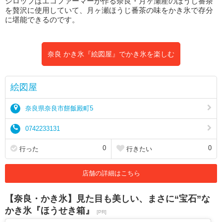
シロップはエコファーマーが作る奈良・月ヶ瀬産のほうじ番茶
を贅沢に使用していて、月ヶ瀬ほうじ番茶の味をかき氷で存分
に堪能できるのです。
奈良 かき氷『絵図屋』でかき氷を楽しむ
絵図屋
奈良県奈良市餅飯殿町5
0742233131
0
0
行った
行きたい
店舗の詳細はこちら
【奈良・かき氷】見た目も美しい、まさに“宝石”な
かき氷『ほうせき箱』
[PR]