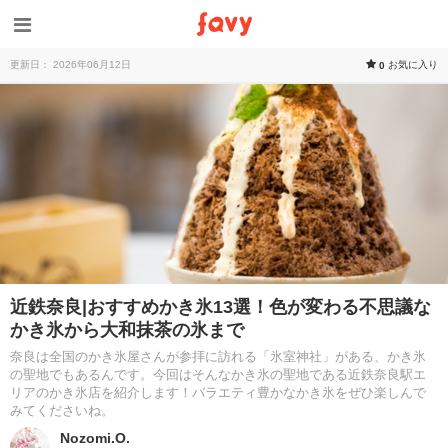
更新日： 2026年06月12日
お気に入り
0
近鉄奈良|おすすめかき氷13選！色が変わる不思議な
かき氷から大和抹茶の氷まで
奈良は全国のかき氷屋さんが参拝に訪れる「氷室神社」がある、かき氷
の聖地でもあるんです。今回はそんなかき氷の聖地である近鉄奈良駅エ
リアのかき氷店を紹介します！バラエティ豊かなかき氷をぜひ楽しんで
みてくださいね。
Nozomi.O.