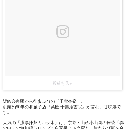
投稿を見る
近鉄奈良駅から徒歩12分の『千壽茶寮』。
創業約90年の和菓子店『菓匠 千壽庵吉宗』が営む、甘味処で
す。
人気の「濃厚抹茶ミルク氷」は、京都・山政小山園の抹茶「奏
の白」の無加糖シロップに自家製ミルク蜜と、生わらび餅を合