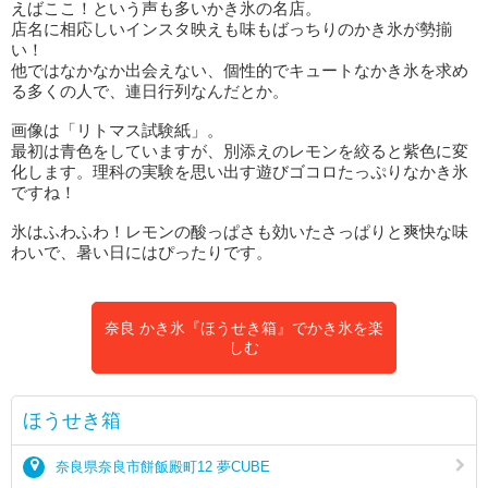
えばここ！という声も多いかき氷の名店。
店名に相応しいインスタ映えも味もばっちりのかき氷が勢揃
い！
他ではなかなか出会えない、個性的でキュートなかき氷を求め
る多くの人で、連日行列なんだとか。
画像は「リトマス試験紙」。
最初は青色をしていますが、別添えのレモンを絞ると紫色に変
化します。理科の実験を思い出す遊びゴコロたっぷりなかき氷
ですね！
氷はふわふわ！レモンの酸っぱさも効いたさっぱりと爽快な味
わいで、暑い日にはぴったりです。
奈良 かき氷『ほうせき箱』でかき氷を楽
しむ
ほうせき箱
奈良県奈良市餅飯殿町12 夢CUBE