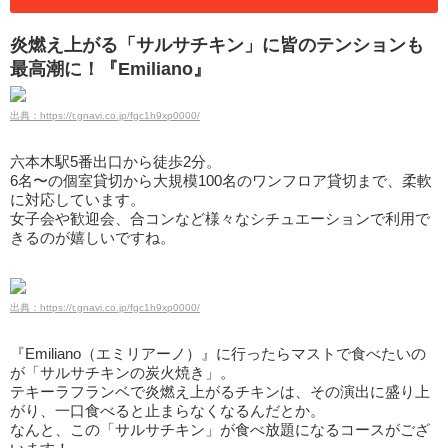
炎燃え上がる「サルサチキン」に皆のテンションも
最高潮に！『Emiliano』
出典：https://r.gnavi.co.jp/fgc1h9xp0000/
六本木駅5番出口から徒歩2分。
6名〜の個室貸切から大規模100名のワンフロア貸切まで、柔軟
に対応しています。
女子会や歓迎会、合コンなど様々なシチュエーションで利用で
きるのが嬉しいですね。
出典：https://r.gnavi.co.jp/fgc1h9xp0000/
『Emiliano（エミリアーノ）』に行ったらマストで食べたいの
が「サルサチキンの炭火焼き」。
テキーラフランベで炎燃え上がるチキンは、その演出に盛り上
がり、一口食べると止まらなくなるんだとか。
なんと、この「サルサチキン」が食べ放題になるコースがござ