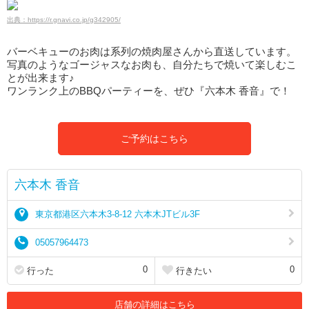
出典：https://r.gnavi.co.jp/g342905/
バーベキューのお肉は系列の焼肉屋さんから直送しています。
写真のようなゴージャスなお肉も、自分たちで焼いて楽しむこ
とが出来ます♪
ワンランク上のBBQパーティーを、ぜひ『六本木 香音』で！
ご予約はこちら
六本木 香音
東京都港区六本木3-8-12 六本木JTビル3F
05057964473
0
0
行った
行きたい
店舗の詳細はこちら