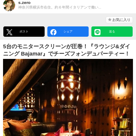
s.zero
神奈川県横浜市在住。約６年間イタリアンで働い...
お気に入り
ポスト
シェア
送る
5台のモニタースクリーンが圧巻！『ラウンジ&ダイ
ニング Bajamar』でチーズフォンデュパーティー！