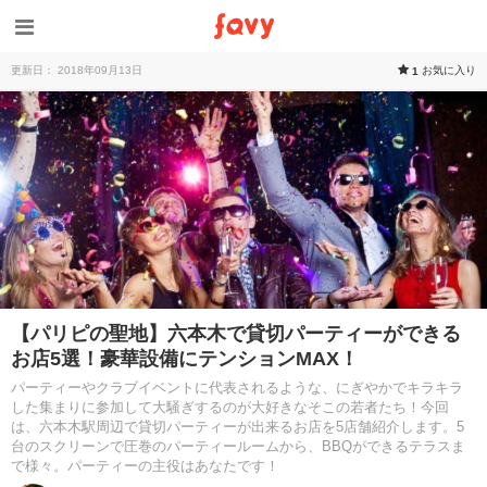
更新日： 2018年09月13日
お気に入り
1
【パリピの聖地】六本木で貸切パーティーができる
お店5選！豪華設備にテンションMAX！
パーティーやクラブイベントに代表されるような、にぎやかでキラキラ
した集まりに参加して大騒ぎするのが大好きなそこの若者たち！今回
は、六本木駅周辺で貸切パーティーが出来るお店を5店舗紹介します。5
台のスクリーンで圧巻のパーティールームから、BBQができるテラスま
で様々。パーティーの主役はあなたです！