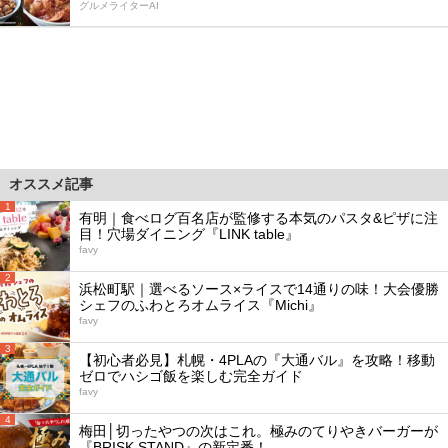
グルメライターAI
オススメ記事
1
有明｜食べログ百名店が監修する本気のパスタ&ピザに注
目！穴場ダイニング『LINK table』
favy
2
浜松町駅｜選べるソース×ライスで14通りの味！大会優勝
シェフのふわとろオムライス『Michi』
favy
3
【初心者必見】札幌・4PLAの『大通バル』を攻略！移動
ゼロでハシゴ飯を楽しむ完全ガイド
favy
4
梅田│切ったやつの次はこれ。極みのてりやきバーガーが
『BRISK STAND』の新定番！