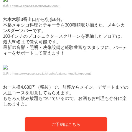
出典：https://r.gnavi.co.jp/9bfy8wp20000/
六本木駅3番出口から徒歩6分。
本格メキシコ料理とテキーラを300種類取り揃えた、メキシカ
ン&ダーツバーです。
100インチのプロジェクタースクリーンを完備したフロアは、
最大80名まで貸切可能です。
最新の音響・照明・映像設備と経験豊富なスタッフに、パーテ
ィーをサポートして貰えます！
出典：https://www.pasela.co.jp/shoplist/bajamar-tequila/roppongi/
お一人様4,630円（税抜）で、前菜からメイン、デザートまでの
大皿コースを用意してもらえます。
もちろん飲み放題もついているので、お酒もお料理も存分に楽
しめますよ。
ご予約はこちら