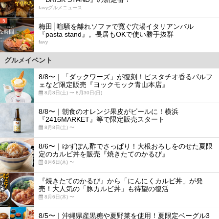
favyグルメニュース
5
梅田│喧騒を離れソファで寛ぐ穴場イタリアンバル
『pasta stand』。長居もOKで使い勝手抜群
favy
グルメイベント
8/8〜｜「ダックワーズ」が復刻！ピスタチオ香るパルフ
ェなど限定販売『ヨックモック青山本店』
8月8日(土) 〜 8月30日(日)
8/8〜｜朝食のオレンジ果皮がビールに！横浜
『2416MARKET』等で限定販売スタート
8月8日(土) 〜
8/6〜｜ゆずぽん酢でさっぱり！大根おろしをのせた夏限
定のカルビ丼を販売『焼きたてのかるび』
8月6日(木) 〜
『焼きたてのかるび』から「にんにくカルビ丼」が発
売！大人気の「豚カルビ丼」も待望の復活
8月6日(木) 〜
8/5〜｜沖縄県産黒糖や夏野菜を使用！夏限定ベーグル3