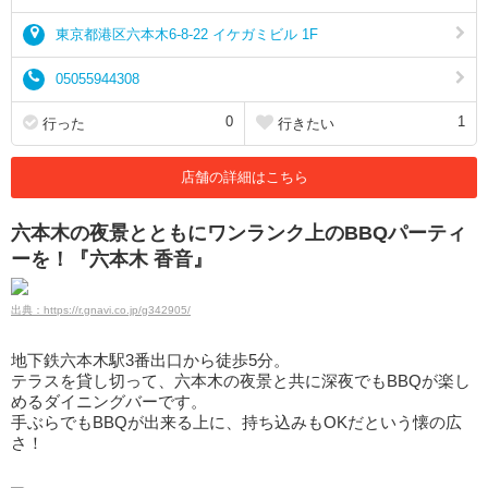
東京都港区六本木6-8-22 イケガミビル 1F
05055944308
0
1
行った
行きたい
店舗の詳細はこちら
六本木の夜景とともにワンランク上のBBQパーティ
ーを！『六本木 香音』
出典：https://r.gnavi.co.jp/g342905/
地下鉄六本木駅3番出口から徒歩5分。
テラスを貸し切って、六本木の夜景と共に深夜でもBBQが楽し
めるダイニングバーです。
手ぶらでもBBQが出来る上に、持ち込みもOKだという懐の広
さ！