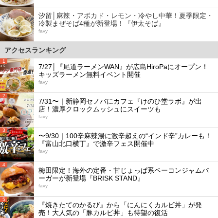
汐留│麻辣・アボカド・レモン・冷やし中華！夏季限定・
冷製まぜそば4種が新登場！『伊太そば』
favy
アクセスランキング
1
7/27│『尾道ラーメンWAN』が広島HiroPaにオープン！
キッズラーメン無料イベント開催
favy
2
7/31〜｜新静岡セノバにカフェ『けのひ堂ラボ』が出
店！濃厚クロックムッシュにスイーツも
favy
3
〜9/30｜100辛麻辣湯に激辛超えの“インド辛”カレーも！
『富山北口横丁』で激辛フェス開催中
favy
4
梅田限定！海外の定番・甘じょっぱ系ベーコンジャムバ
ーガーが新登場『BRISK STAND』
favy
5
『焼きたてのかるび』から「にんにくカルビ丼」が発
売！大人気の「豚カルビ丼」も待望の復活