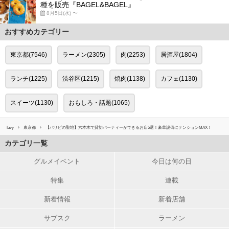
種を販売『BAGEL&BAGEL』
8月5日(水) 〜
おすすめカテゴリー
東京都(7546)
ラーメン(2305)
肉(2253)
居酒屋(1804)
ランチ(1225)
渋谷区(1215)
焼肉(1138)
カフェ(1130)
スイーツ(1130)
おもしろ・話題(1065)
favy
東京都
【パリピの聖地】六本木で貸切パーティーができるお店5選！豪華設備にテンションMAX！
カテゴリ一覧
グルメイベント
今日は何の日
特集
連載
新着情報
新着店舗
サブスク
ラーメン