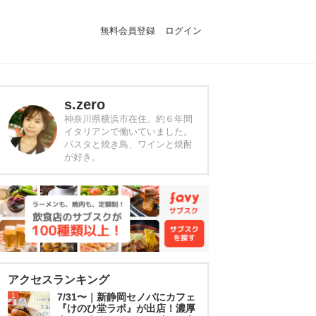
無料会員登録
ログイン
s.zero
神奈川県横浜市在住。約６年間
イタリアンで働いていました。
パスタと焼き鳥、ワインと焼酎
が好き。
アクセスランキング
1
7/31〜｜新静岡セノバにカフェ
『けのひ堂ラボ』が出店！濃厚