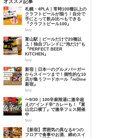
オススメ記事
1
札幌・4PLA｜常時100種以上の
クラフトビールが揃う！自分で
手にとって飲み比べもできる
『クラフトビール100』
favy
2
富山駅｜ビールだけで20種以
上！独自ブレンドに“泡だけ”も
『PERFECT BEER
KITCHEN』
favy
3
新宿｜日本一のグルメバーガー
からスイーツまで！個性的な10
店が集うフードホール『reDine
新宿』
favy
4
〜9/30｜100辛麻辣湯に激辛超
えの“インド辛”カレーも！『富
山北口横丁』で激辛フェス開催
中
favy
5
【新宿】雰囲気の異なる4つの
フロアで食事やお酒、締めスイ