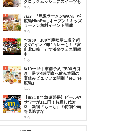
クロックムッシュにスイーツも
favy
2
7/27│『尾道ラーメンWAN』が
広島HiroPaにオープン！キッズ
ラーメン無料イベント開催
favy
3
〜9/30｜100辛麻辣湯に激辛超
えの“インド辛”カレーも！『富
山北口横丁』で激辛フェス開催
中
favy
4
8/10〜19｜事前予約で500円引
き！最大4時間食べ飲み放題の
夏休みビュッフェ開催『reDine
広島』
favy
5
【8/31まで急遽延長】ビールや
サワーが111円！お通し代無
料！新宿『もッち』の特別企画
を見逃すな
favy