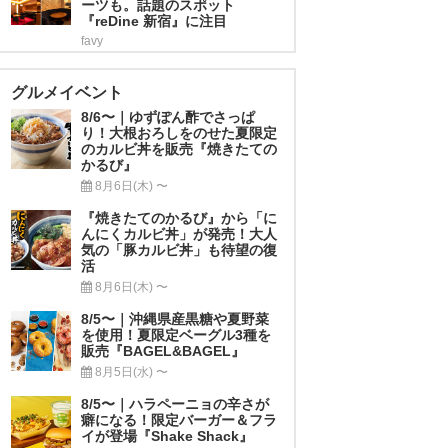
ーツも。話題のスポット
『reDine 新宿』に注目
favy
グルメイベント
8/6〜｜ゆずぽん酢でさっぱ
り！大根おろしをのせた夏限定
のカルビ丼を販売『焼きたての
かるび』
8月6日(木) 〜
『焼きたてのかるび』から「に
んにくカルビ丼」が発売！大人
気の「豚カルビ丼」も待望の復
活
8月6日(木) 〜
8/5〜｜沖縄県産黒糖や夏野菜
を使用！夏限定ベーグル3種を
販売『BAGEL&BAGEL』
8月5日(水) 〜
8/5〜｜ハラペーニョの辛さが
癖になる！限定バーガー＆フラ
イが登場『Shake Shack』