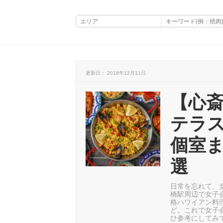
更新日： 2018年12月11日
【心
テラ
個室ま
選
日常を忘れて、
橋駅周辺で女子
格ハワイアン料
ど。これで女子
ひ参考にしてみ