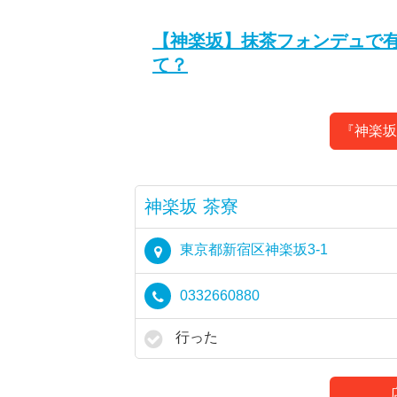
【神楽坂】抹茶フォンデュで
て？
『神楽坂
神楽坂 茶寮
東京都新宿区神楽坂3-1
0332660880
行った