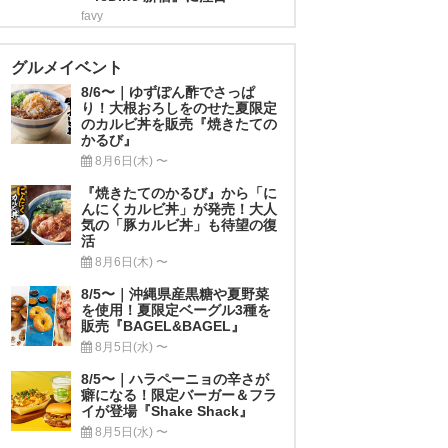
favy
グルメイベント
8/6〜｜ゆずぽん酢でさっぱ
り！大根おろしをのせた夏限定
のカルビ丼を販売『焼きたての
かるび』
8月6日(木) 〜
『焼きたてのかるび』から「に
んにくカルビ丼」が発売！大人
気の「豚カルビ丼」も待望の復
活
8月6日(木) 〜
8/5〜｜沖縄県産黒糖や夏野菜
を使用！夏限定ベーグル3種を
販売『BAGEL&BAGEL』
8月5日(水) 〜
8/5〜｜ハラペーニョの辛さが
癖になる！限定バーガー＆フラ
イが登場『Shake Shack』
8月5日(水) 〜