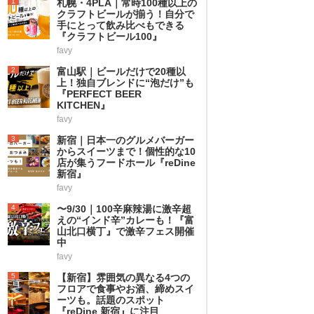
1
札幌・4PLA｜常時100種以上の
クラフトビールが揃う！自分で
手にとって飲み比べもできる
『クラフトビール100』
favy
2
富山駅｜ビールだけで20種以
上！独自ブレンドに“泡だけ”も
『PERFECT BEER
KITCHEN』
favy
3
新宿｜日本一のグルメバーガー
からスイーツまで！個性的な10
店が集うフードホール『reDine
新宿』
favy
4
〜9/30｜100辛麻辣湯に激辛超
えの“インド辛”カレーも！『富
山北口横丁』で激辛フェス開催
中
favy
5
【新宿】雰囲気の異なる4つの
フロアで食事やお酒、締めスイ
ーツも。話題のスポット
『reDine 新宿』に注目