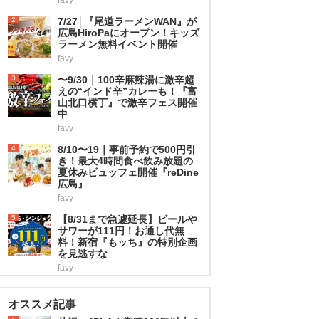
2
7/27│『尾道ラーメンWAN』が
広島HiroPaにオープン！キッズ
ラーメン無料イベント開催
favy
3
〜9/30｜100辛麻辣湯に激辛超
えの“インド辛”カレーも！『富
山北口横丁』で激辛フェス開催
中
favy
4
8/10〜19｜事前予約で500円引
き！最大4時間食べ飲み放題の
夏休みビュッフェ開催『reDine
広島』
favy
5
【8/31まで急遽延長】ビールや
サワーが111円！お通し代無
料！新宿『もッち』の特別企画
を見逃すな
favy
オススメ記事