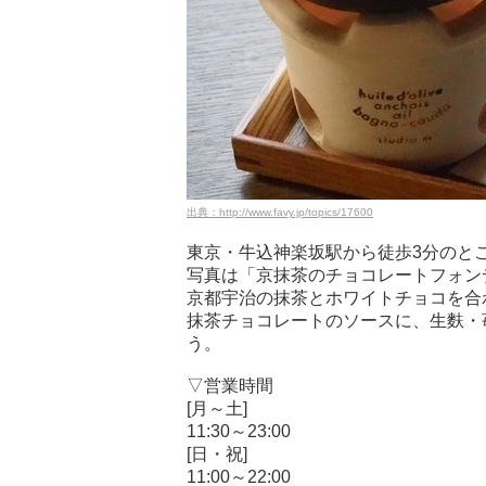
出典：http://www.favy.jp/topics/17600
東京・牛込神楽坂駅から徒歩3分のと
写真は「京抹茶のチョコレートフォンデ
京都宇治の抹茶とホワイトチョコを合
抹茶チョコレートのソースに、生麩・
う。
▽営業時間
[月～土]
11:30～23:00
[日・祝]
11:00～22:00