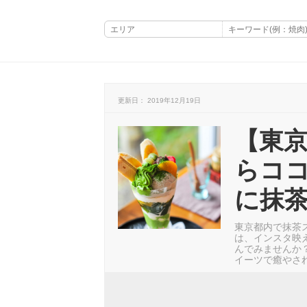
更新日： 2019年12月19日
【東
らココ
に抹
東京都内で抹茶
は、インスタ映
んでみませんか
イーツで癒やさ