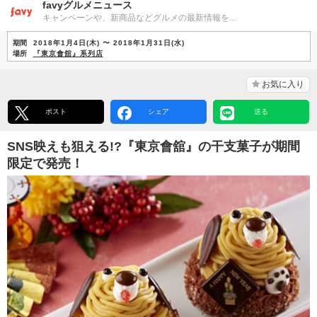
favyグルメニュース
キャンペーンや、新商品などグルメの最新情報を...
期間
2018年1月4日(木) 〜 2018年1月31日(水)
場所
『東京會舘』系列店
お気に入り
ポスト
シェア
送る
SNS映えも狙える!?『東京會舘』の干支菓子が期間
限定で発売！