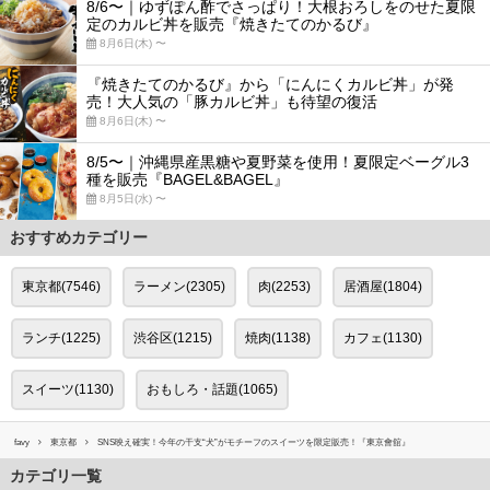
8/6〜｜ゆずぽん酢でさっぱり！大根おろしをのせた夏限
定のカルビ丼を販売『焼きたてのかるび』
8月6日(木) 〜
『焼きたてのかるび』から「にんにくカルビ丼」が発
売！大人気の「豚カルビ丼」も待望の復活
8月6日(木) 〜
8/5〜｜沖縄県産黒糖や夏野菜を使用！夏限定ベーグル3
種を販売『BAGEL&BAGEL』
8月5日(水) 〜
おすすめカテゴリー
東京都(7546)
ラーメン(2305)
肉(2253)
居酒屋(1804)
ランチ(1225)
渋谷区(1215)
焼肉(1138)
カフェ(1130)
スイーツ(1130)
おもしろ・話題(1065)
favy
東京都
SNS映え確実！今年の干支“犬”がモチーフのスイーツを限定販売！『東京會舘』
カテゴリ一覧