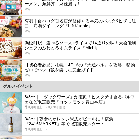
ーメン、海鮮丼、麻辣湯も！
favy
3
有明｜食べログ百名店が監修する本気のパスタ&ピザに注
目！穴場ダイニング『LINK table』
favy
4
浜松町駅｜選べるソース×ライスで14通りの味！大会優勝
シェフのふわとろオムライス『Michi』
favy
5
【初心者必見】札幌・4PLAの『大通バル』を攻略！移動
ゼロでハシゴ飯を楽しむ完全ガイド
favy
グルメイベント
8/8〜｜「ダックワーズ」が復刻！ピスタチオ香るパルフ
ェなど限定販売『ヨックモック青山本店』
8月8日(土) 〜 8月30日(日)
8/8〜｜朝食のオレンジ果皮がビールに！横浜
『2416MARKET』等で限定販売スタート
8月8日(土) 〜