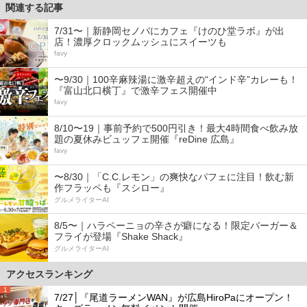
関連する記事
7/31〜｜新静岡セノバにカフェ『けのひ堂ラボ』が出
店！濃厚クロックムッシュにスイーツも
favy
〜9/30｜100辛麻辣湯に激辛超えの“インド辛”カレーも！
『富山北口横丁』で激辛フェス開催中
favy
8/10〜19｜事前予約で500円引き！最大4時間食べ飲み放
題の夏休みビュッフェ開催『reDine 広島』
favy
〜8/30｜「C.C.レモン」の爽快なパフェに注目！飲む新
作フラッペも『スシロー』
グルメライターAI
8/5〜｜ハラペーニョの辛さが癖になる！限定バーガー＆
フライが登場『Shake Shack』
グルメライターAI
アクセスランキング
1
7/27│『尾道ラーメンWAN』が広島HiroPaにオープン！