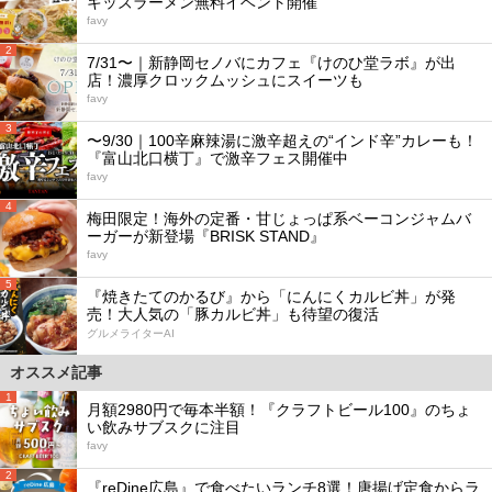
キッズラーメン無料イベント開催
favy
2
7/31〜｜新静岡セノバにカフェ『けのひ堂ラボ』が出
店！濃厚クロックムッシュにスイーツも
favy
3
〜9/30｜100辛麻辣湯に激辛超えの“インド辛”カレーも！
『富山北口横丁』で激辛フェス開催中
favy
4
梅田限定！海外の定番・甘じょっぱ系ベーコンジャムバ
ーガーが新登場『BRISK STAND』
favy
5
『焼きたてのかるび』から「にんにくカルビ丼」が発
売！大人気の「豚カルビ丼」も待望の復活
グルメライターAI
オススメ記事
1
月額2980円で毎本半額！『クラフトビール100』のちょ
い飲みサブスクに注目
favy
2
『reDine広島』で食べたいランチ8選！唐揚げ定食からラ