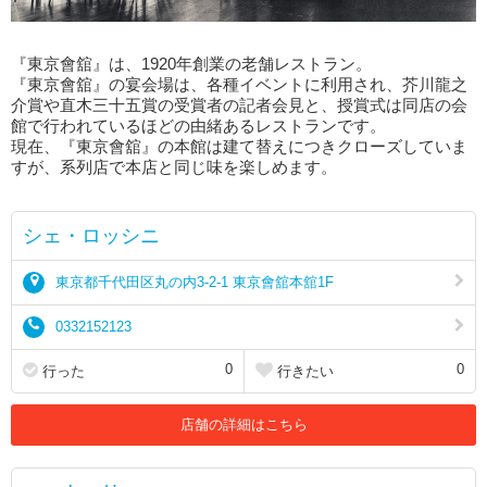
『東京會舘』は、1920年創業の老舗レストラン。
『東京會舘』の宴会場は、各種イベントに利用され、芥川龍之
介賞や直木三十五賞の受賞者の記者会見と、授賞式は同店の会
館で行われているほどの由緒あるレストランです。
現在、『東京會舘』の本館は建て替えにつきクローズしていま
すが、系列店で本店と同じ味を楽しめます。
シェ・ロッシニ
東京都千代田区丸の内3-2-1 東京會舘本舘1F
0332152123
0
0
行った
行きたい
店舗の詳細はこちら