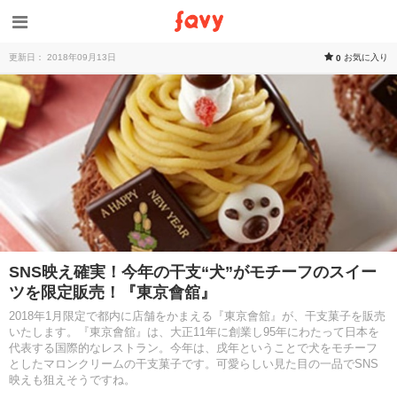
更新日： 2018年09月13日
お気に入り
0
SNS映え確実！今年の干支“犬”がモチーフのスイー
ツを限定販売！『東京會舘』
2018年1月限定で都内に店舗をかまえる『東京會舘』が、干支菓子を販売
いたします。『東京會舘』は、大正11年に創業し95年にわたって日本を
代表する国際的なレストラン。今年は、戌年ということで犬をモチーフ
としたマロンクリームの干支菓子です。可愛らしい見た目の一品でSNS
映えも狙えそうですね。