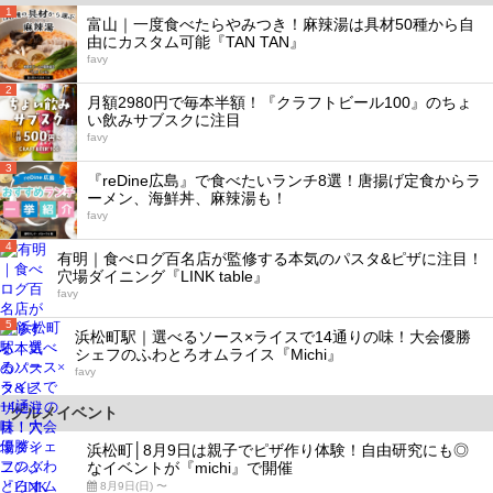
1
富山｜一度食べたらやみつき！麻辣湯は具材50種から自
由にカスタム可能『TAN TAN』
favy
2
月額2980円で毎本半額！『クラフトビール100』のちょ
い飲みサブスクに注目
favy
3
『reDine広島』で食べたいランチ8選！唐揚げ定食からラ
ーメン、海鮮丼、麻辣湯も！
favy
4
有明｜食べログ百名店が監修する本気のパスタ&ピザに注目！
穴場ダイニング『LINK table』
favy
5
浜松町駅｜選べるソース×ライスで14通りの味！大会優勝
シェフのふわとろオムライス『Michi』
favy
グルメイベント
浜松町│8月9日は親子でピザ作り体験！自由研究にも◎
なイベントが『michi』で開催
8月9日(日) 〜