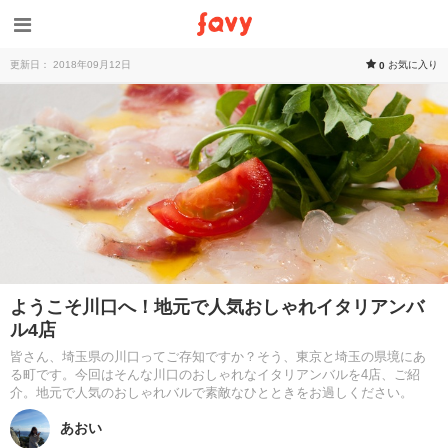
更新日： 2018年09月12日
お気に入り
0
ようこそ川口へ！地元で人気おしゃれイタリアンバ
ル4店
皆さん、埼玉県の川口ってご存知ですか？そう、東京と埼玉の県境にあ
る町です。今回はそんな川口のおしゃれなイタリアンバルを4店、ご紹
介。地元で人気のおしゃれバルで素敵なひとときをお過しください。
あおい