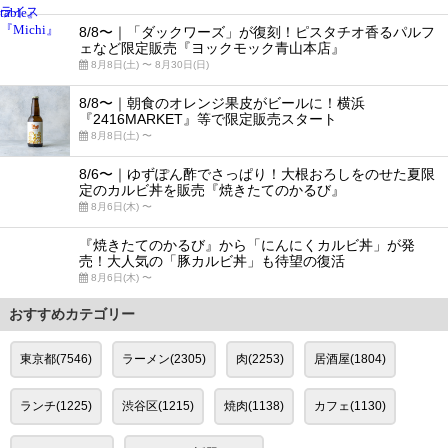
8/8〜｜「ダックワーズ」が復刻！ピスタチオ香るパルフ
ェなど限定販売『ヨックモック青山本店』
8月8日(土) 〜 8月30日(日)
8/8〜｜朝食のオレンジ果皮がビールに！横浜
『2416MARKET』等で限定販売スタート
8月8日(土) 〜
8/6〜｜ゆずぽん酢でさっぱり！大根おろしをのせた夏限
定のカルビ丼を販売『焼きたてのかるび』
8月6日(木) 〜
『焼きたてのかるび』から「にんにくカルビ丼」が発
売！大人気の「豚カルビ丼」も待望の復活
8月6日(木) 〜
おすすめカテゴリー
東京都(7546)
ラーメン(2305)
肉(2253)
居酒屋(1804)
ランチ(1225)
渋谷区(1215)
焼肉(1138)
カフェ(1130)