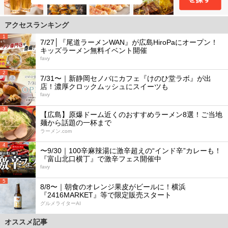
アクセスランキング
1
7/27│『尾道ラーメンWAN』が広島HiroPaにオープン！
キッズラーメン無料イベント開催
favy
2
7/31〜｜新静岡セノバにカフェ『けのひ堂ラボ』が出
店！濃厚クロックムッシュにスイーツも
favy
3
【広島】原爆ドーム近くのおすすめラーメン8選！ご当地
麺から話題の一杯まで
ラーメン.com
4
〜9/30｜100辛麻辣湯に激辛超えの“インド辛”カレーも！
『富山北口横丁』で激辛フェス開催中
favy
5
8/8〜｜朝食のオレンジ果皮がビールに！横浜
『2416MARKET』等で限定販売スタート
グルメライターAI
オススメ記事