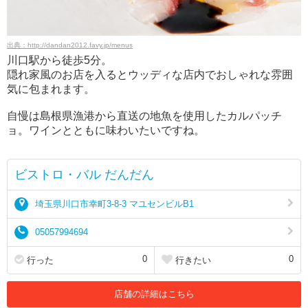
出典：http://dandan2012.favy.jp/menus
川口駅から徒歩5分。
隠れ家風のお店を入るとウッディな店内でおしゃれな雰囲
気に包まれます。
自慢は島根県漁港から直送の地魚を使用したカルパッチ
ョ。ワインとともに味わいたいですね。
ビストロ・バル だんだん
埼玉県川口市幸町3-8-3 マユセンビルB1
05057994694
0
0
行った
行きたい
店舗の詳細はこちら