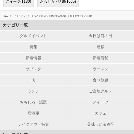
スイーツ(1130)
おもしろ・話題(1065)
favy
イタリアン
ようこそ川口へ！地元で人気おしゃれイタリアンバル4店
カテゴリ一覧
グルメイベント
今日は何の日
特集
連載
新着情報
新着店舗
サブスク
ラーメン
肉
食べ放題
ランチ
ご当地グルメ
おもしろ・話題
スイーツ
居酒屋
カフェ
テイクアウト特集
美味しい渋谷区