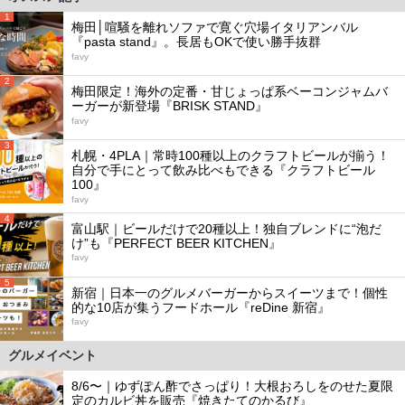
1
梅田│喧騒を離れソファで寛ぐ穴場イタリアンバル
『pasta stand』。長居もOKで使い勝手抜群
favy
2
梅田限定！海外の定番・甘じょっぱ系ベーコンジャムバ
ーガーが新登場『BRISK STAND』
favy
3
札幌・4PLA｜常時100種以上のクラフトビールが揃う！
自分で手にとって飲み比べもできる『クラフトビール
100』
favy
4
富山駅｜ビールだけで20種以上！独自ブレンドに“泡だ
け”も『PERFECT BEER KITCHEN』
favy
5
新宿｜日本一のグルメバーガーからスイーツまで！個性
的な10店が集うフードホール『reDine 新宿』
favy
グルメイベント
8/6〜｜ゆずぽん酢でさっぱり！大根おろしをのせた夏限
定のカルビ丼を販売『焼きたてのかるび』