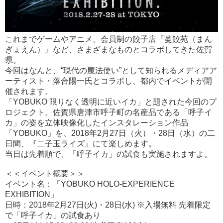
これまでゲームやアニメ、会員制の餃子店『蔓餃苑（まん
ぎょえん）』など、さまざまなものとコラボしてきた佐賀
県。
今回はなんと、“現代の魔法使い”として知られるメディアア
ーティスト・落合陽一氏とコラボし、都内でイベントが開
催されます。
「YOBUKO 限りなく透明に近いイカ」と題された今回のプ
ロジェクト。佐賀県唐津市呼子町の名産品である「呼子イ
カ」の姿を立体映像化したインスタレーション作品
「YOBUKO」を、2018年2月27日（火）・28日（水）の二
日間、『二子玉ライズ』にて楽しめます。
当日は先着順で、「呼子イカ」の試食も実施されますよ。
＜＜イベント概要＞＞
イベント名：「YOBUKO HOLO-EXPERIENCE
EXHIBITION」
日時：2018年2月27日(火)・28日(水) ※入場無料 先着限定
で「呼子イカ」の試食あり