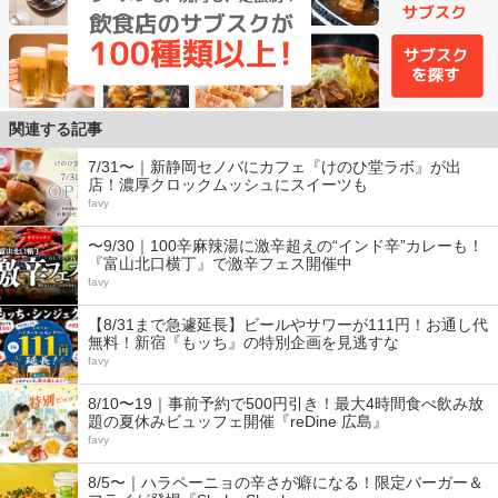
関連する記事
7/31〜｜新静岡セノバにカフェ『けのひ堂ラボ』が出
店！濃厚クロックムッシュにスイーツも
favy
〜9/30｜100辛麻辣湯に激辛超えの“インド辛”カレーも！
『富山北口横丁』で激辛フェス開催中
favy
【8/31まで急遽延長】ビールやサワーが111円！お通し代
無料！新宿『もッち』の特別企画を見逃すな
favy
8/10〜19｜事前予約で500円引き！最大4時間食べ飲み放
題の夏休みビュッフェ開催『reDine 広島』
favy
8/5〜｜ハラペーニョの辛さが癖になる！限定バーガー＆