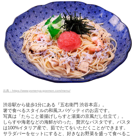
出典：https://www.yomenya-goemon.com/menu/
渋谷駅から徒歩1分にある『五右衛門 渋谷本店』。
箸で食べるスタイルの和風スパゲッティのお店です。
写真は「たらこと釜揚げしらすと湯葉の京風だし仕立て」。
しらすや海老などの海鮮がのった、贅沢なパスタです。パスタ
は100%イタリア産で、茹でたてをいただくことができます。
サラダバーをセットにすると、好きなお野菜を盛って食べるこ