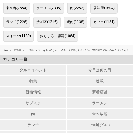
東京都(7554)
ラーメン(2305)
肉(2252)
居酒屋(1804)
ランチ(1226)
渋谷区(1215)
焼肉(1138)
カフェ(1131)
スイーツ(1130)
おもしろ・話題(1064)
favy
東京都
【渋谷】パスタを食べるならココ5選！メガ盛りナポリタンに500円以下で食べられるパスタも！
カテゴリ一覧
グルメイベント
今日は何の日
特集
連載
新着情報
新着店舗
サブスク
ラーメン
肉
食べ放題
ランチ
ご当地グルメ