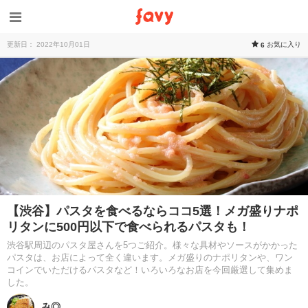
更新日： 2022年10月01日
お気に入り
6
【渋谷】パスタを食べるならココ5選！メガ盛りナポ
リタンに500円以下で食べられるパスタも！
渋谷駅周辺のパスタ屋さんを5つご紹介。様々な具材やソースがかかった
パスタは、お店によって全く違います。メガ盛りのナポリタンや、ワン
コインでいただけるパスタなど！いろいろなお店を今回厳選して集めま
した。
み◎