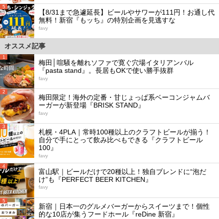
5
【8/31まで急遽延長】ビールやサワーが111円！お通し代
無料！新宿『もッち』の特別企画を見逃すな
favy
オススメ記事
1
梅田│喧騒を離れソファで寛ぐ穴場イタリアンバル
『pasta stand』。長居もOKで使い勝手抜群
favy
2
梅田限定！海外の定番・甘じょっぱ系ベーコンジャムバ
ーガーが新登場『BRISK STAND』
favy
3
札幌・4PLA｜常時100種以上のクラフトビールが揃う！
自分で手にとって飲み比べもできる『クラフトビール
100』
favy
4
富山駅｜ビールだけで20種以上！独自ブレンドに“泡だ
け”も『PERFECT BEER KITCHEN』
favy
5
新宿｜日本一のグルメバーガーからスイーツまで！個性
的な10店が集うフードホール『reDine 新宿』