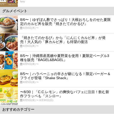
favy
グルメイベント
8/6〜｜ゆずぽん酢でさっぱり！大根おろしをのせた夏限
定のカルビ丼を販売『焼きたてのかるび』
8月6日(木) 〜
『焼きたてのかるび』から「にんにくカルビ丼」が発
売！大人気の「豚カルビ丼」も待望の復活
8月6日(木) 〜
8/5〜｜沖縄県産黒糖や夏野菜を使用！夏限定ベーグル3
種を販売『BAGEL&BAGEL』
8月5日(水) 〜
8/5〜｜ハラペーニョの辛さが癖になる！限定バーガー＆
フライが登場『Shake Shack』
8月5日(水) 〜
〜8/30｜「C.C.レモン」の爽快なパフェに注目！飲む新
作フラッペも『スシロー』
8月5日(水) 〜 8月30日(日)
おすすめカテゴリー