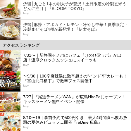
汐留│丸ごと1本の明太子が贅沢！土日限定の冷製玄米う
どんに注目｜『BLOOM TOKYO』
favy
汐留│麻辣・アボカド・レモン・冷やし中華！夏季限定・
冷製まぜそば4種が新登場！『伊太そば』
favy
アクセスランキング
1
7/31〜｜新静岡セノバにカフェ『けのひ堂ラボ』が出
店！濃厚クロックムッシュにスイーツも
favy
2
〜9/30｜100辛麻辣湯に激辛超えの“インド辛”カレーも！
『富山北口横丁』で激辛フェス開催中
favy
3
7/27│『尾道ラーメンWAN』が広島HiroPaにオープン！
キッズラーメン無料イベント開催
favy
4
8/10〜19｜事前予約で500円引き！最大4時間食べ飲み放
題の夏休みビュッフェ開催『reDine 広島』
favy