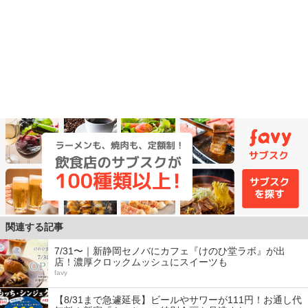
関連する記事
7/31〜｜新静岡セノバにカフェ『けのひ堂ラボ』が出
店！濃厚クロックムッシュにスイーツも
favy
【8/31まで急遽延長】ビールやサワーが111円！お通し代