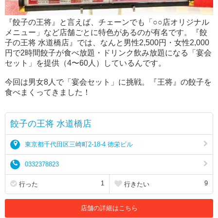
『餃子の王将』と言えば、チェーンでも「○○店オリジナル
メニュー」など店舗ごとに特色があるのが有名です。『餃
子の王将 水道橋店』では、なんと男性2,500円・女性2,000
円で2時間餃子が食べ放題・ドリンク飲み放題になる「宴会
セット」を提供（4〜60人）しているんです。
今回は男女8人で「宴会セット」に挑戦。『王将』の餃子を
食べまくってきました！
餃子の王将 水道橋店
東京都千代田区三崎町2-18-4 徳栄ビル
0332378823
1
9
行った
行きたい
店舗の詳細はこちら