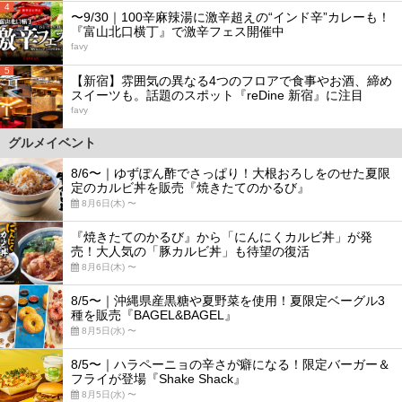
4
〜9/30｜100辛麻辣湯に激辛超えの“インド辛”カレーも！
『富山北口横丁』で激辛フェス開催中
favy
5
【新宿】雰囲気の異なる4つのフロアで食事やお酒、締め
スイーツも。話題のスポット『reDine 新宿』に注目
favy
グルメイベント
8/6〜｜ゆずぽん酢でさっぱり！大根おろしをのせた夏限
定のカルビ丼を販売『焼きたてのかるび』
8月6日(木) 〜
『焼きたてのかるび』から「にんにくカルビ丼」が発
売！大人気の「豚カルビ丼」も待望の復活
8月6日(木) 〜
8/5〜｜沖縄県産黒糖や夏野菜を使用！夏限定ベーグル3
種を販売『BAGEL&BAGEL』
8月5日(水) 〜
8/5〜｜ハラペーニョの辛さが癖になる！限定バーガー＆
フライが登場『Shake Shack』
8月5日(水) 〜