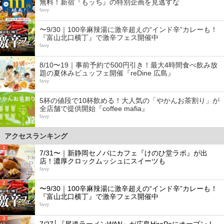
無料！新宿『もッち』の特別企画を見逃すな
favy
〜9/30｜100辛麻辣湯に激辛超えの“インド辛”カレーも！
『富山北口横丁』で激辛フェス開催中
favy
8/10〜19｜事前予約で500円引き！最大4時間食べ飲み放
題の夏休みビュッフェ開催『reDine 広島』
favy
5杯の値段で10杯飲める！大人気の「やかんお茶割り」が
全店舗で提供開始『coffee mafia』
favy
アクセスランキング
1
7/31〜｜新静岡セノバにカフェ『けのひ堂ラボ』が出
店！濃厚クロックムッシュにスイーツも
favy
2
〜9/30｜100辛麻辣湯に激辛超えの“インド辛”カレーも！
『富山北口横丁』で激辛フェス開催中
favy
3
7/27│『尾道ラーメンWAN』が広島HiroPaにオープン！