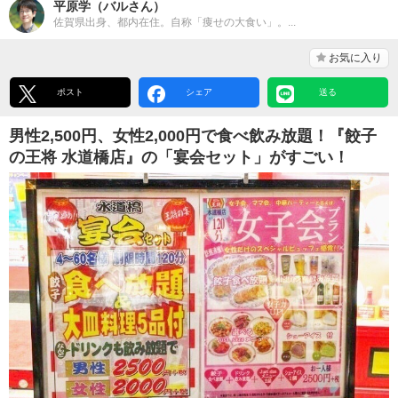
平原学（バルさん）
佐賀県出身、都内在住。自称「痩せの大食い」。...
お気に入り
ポスト
シェア
送る
男性2,500円、女性2,000円で食べ飲み放題！『餃子
の王将 水道橋店』の「宴会セット」がすごい！