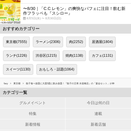
〜8/30｜「C.C.レモン」の爽快なパフェに注目！飲む新
作フラッペも『スシロー』
8月5日(水) 〜 8月30日(日)
おすすめカテゴリー
東京都(7555)
ラーメン(2306)
肉(2252)
居酒屋(1804)
ランチ(1226)
渋谷区(1215)
焼肉(1138)
カフェ(1131)
スイーツ(1130)
おもしろ・話題(1064)
favy
東京都
餃子食べ放題に大皿5皿に飲み放題！『餃子の王将 水道橋店』の「宴会セット」が神
カテゴリ一覧
グルメイベント
今日は何の日
特集
連載
新着情報
新着店舗