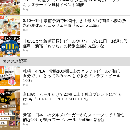
キッズラーメン無料イベント開催
favy
4
8/10〜19｜事前予約で500円引き！最大4時間食べ飲み放
題の夏休みビュッフェ開催『reDine 広島』
favy
5
【8/31まで急遽延長】ビールやサワーが111円！お通し代
無料！新宿『もッち』の特別企画を見逃すな
favy
オススメ記事
1
札幌・4PLA｜常時100種以上のクラフトビールが揃う！
自分で手にとって飲み比べもできる『クラフトビール
100』
favy
2
富山駅｜ビールだけで20種以上！独自ブレンドに“泡だ
け”も『PERFECT BEER KITCHEN』
favy
3
新宿｜日本一のグルメバーガーからスイーツまで！個性
的な10店が集うフードホール『reDine 新宿』
favy