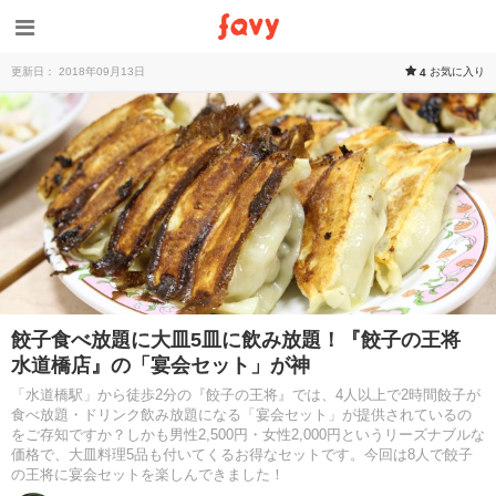
更新日： 2018年09月13日
お気に入り
4
餃子食べ放題に大皿5皿に飲み放題！『餃子の王将
水道橋店』の「宴会セット」が神
「水道橋駅」から徒歩2分の『餃子の王将』では、4人以上で2時間餃子が
食べ放題・ドリンク飲み放題になる「宴会セット」が提供されているの
をご存知ですか？しかも男性2,500円・女性2,000円というリーズナブルな
価格で、大皿料理5品も付いてくるお得なセットです。今回は8人で餃子
の王将に宴会セットを楽しんできました！