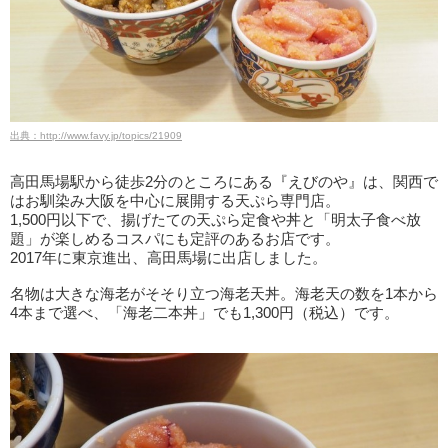
出典：http://www.favy.jp/topics/21909
高田馬場駅から徒歩2分のところにある『えびのや』は、関西で
はお馴染み大阪を中心に展開する天ぷら専門店。
1,500円以下で、揚げたての天ぷら定食や丼と「明太子食べ放
題」が楽しめるコスパにも定評のあるお店です。
2017年に東京進出、高田馬場に出店しました。
名物は大きな海老がそそり立つ海老天丼。海老天の数を1本から
4本まで選べ、「海老二本丼」でも1,300円（税込）です。