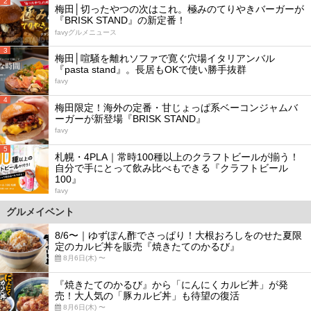
2
梅田│切ったやつの次はこれ。極みのてりやきバーガーが
『BRISK STAND』の新定番！
favyグルメニュース
3
梅田│喧騒を離れソファで寛ぐ穴場イタリアンバル
『pasta stand』。長居もOKで使い勝手抜群
favy
4
梅田限定！海外の定番・甘じょっぱ系ベーコンジャムバ
ーガーが新登場『BRISK STAND』
favy
5
札幌・4PLA｜常時100種以上のクラフトビールが揃う！
自分で手にとって飲み比べもできる『クラフトビール
100』
favy
グルメイベント
8/6〜｜ゆずぽん酢でさっぱり！大根おろしをのせた夏限
定のカルビ丼を販売『焼きたてのかるび』
8月6日(木) 〜
『焼きたてのかるび』から「にんにくカルビ丼」が発
売！大人気の「豚カルビ丼」も待望の復活
8月6日(木) 〜