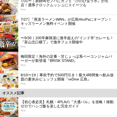
7/31〜｜新静岡セノバにカフェ『けのひ堂ラボ』が出
店！濃厚クロックムッシュにスイーツも
favy
2
7/27│『尾道ラーメンWAN』が広島HiroPaにオープン！
キッズラーメン無料イベント開催
favy
3
〜9/30｜100辛麻辣湯に激辛超えの“インド辛”カレーも！
『富山北口横丁』で激辛フェス開催中
favy
4
梅田限定！海外の定番・甘じょっぱ系ベーコンジャムバ
ーガーが新登場『BRISK STAND』
favy
5
8/10〜19｜事前予約で500円引き！最大4時間食べ飲み放
題の夏休みビュッフェ開催『reDine 広島』
favy
オススメ記事
1
【初心者必見】札幌・4PLAの『大通バル』を攻略！移動
ゼロでハシゴ飯を楽しむ完全ガイド
favy