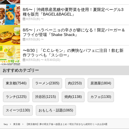
8/5〜｜沖縄県産黒糖や夏野菜を使用！夏限定ベーグル3
種を販売『BAGEL&BAGEL』
8月5日(水) 〜
8/5〜｜ハラペーニョの辛さが癖になる！限定バーガー＆
フライが登場『Shake Shack』
8月5日(水) 〜
〜8/30｜「C.C.レモン」の爽快なパフェに注目！飲む新
作フラッペも『スシロー』
8月5日(水) 〜 8月30日(日)
おすすめカテゴリー
東京都(7546)
ラーメン(2305)
肉(2253)
居酒屋(1804)
ランチ(1225)
渋谷区(1215)
焼肉(1138)
カフェ(1130)
スイーツ(1130)
おもしろ・話題(1065)
favy
東京都
【東京都内】夢の明太子食べ放題まとめ！明太子好きなら絶対行くべきお店4選