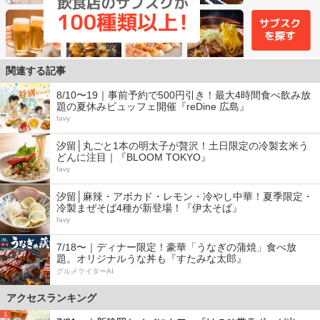
関連する記事
8/10〜19｜事前予約で500円引き！最大4時間食べ飲み放
題の夏休みビュッフェ開催『reDine 広島』
favy
汐留│丸ごと1本の明太子が贅沢！土日限定の冷製玄米う
どんに注目｜『BLOOM TOKYO』
favy
汐留│麻辣・アボカド・レモン・冷やし中華！夏季限定・
冷製まぜそば4種が新登場！『伊太そば』
favy
7/18〜｜ディナー限定！豪華「うなぎの蒲焼」食べ放
題。オリジナルうな丼も『すたみな太郎』
グルメライターAI
アクセスランキング
1