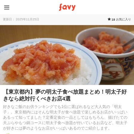
更新日： 2025年11月25日
お気に入り
18
【東京都内】夢の明太子食べ放題まとめ！明太子好
きなら絶対行くべきお店4選
好きなご飯のお供ランキングでも1位に選ばれるなど大人気の「明太
子」。東京都内にはそんな明太子が食べ放題で楽しめるお店がいっぱい
あるって知ってました？定番定食の一品としてはもちろん、揚げたての
天ぷらやもつ鍋コースに明太子食べ放題が付いているお店など、明太子
が好きには夢のようなお店がいっぱいあるのでご紹介します。