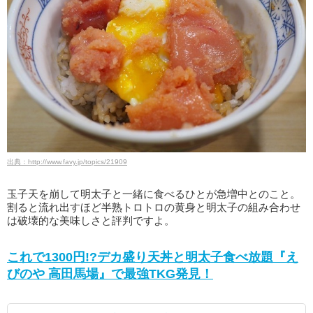
出典：http://www.favy.jp/topics/21909
玉子天を崩して明太子と一緒に食べるひとが急増中とのこと。
割ると流れ出すほど半熟トロトロの黄身と明太子の組み合わせ
は破壊的な美味しさと評判ですよ。
これで1300円!?デカ盛り天丼と明太子食べ放題『え
びのや 高田馬場』で最強TKG発見！