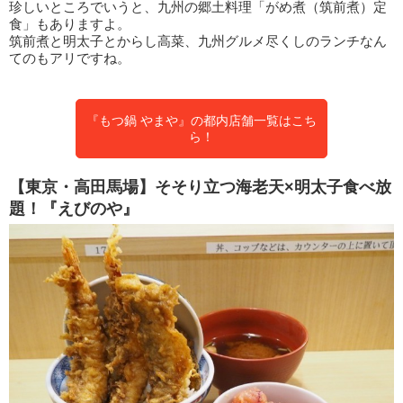
珍しいところでいうと、九州の郷土料理「がめ煮（筑前煮）定
食」もありますよ。
筑前煮と明太子とからし高菜、九州グルメ尽くしのランチなん
てのもアリですね。
『もつ鍋 やまや』の都内店舗一覧はこち
ら！
【東京・高田馬場】そそり立つ海老天×明太子食べ放
題！『えびのや』