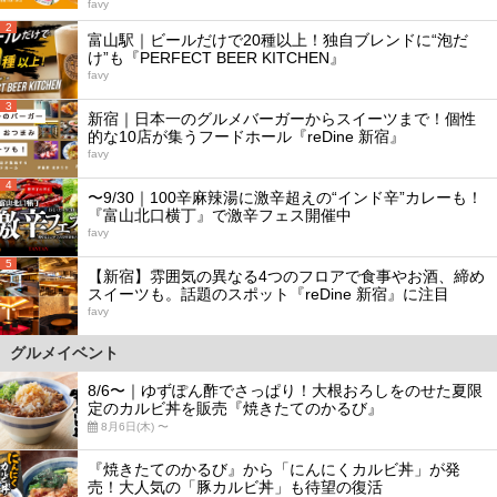
favy
2
富山駅｜ビールだけで20種以上！独自ブレンドに“泡だ
け”も『PERFECT BEER KITCHEN』
favy
3
新宿｜日本一のグルメバーガーからスイーツまで！個性
的な10店が集うフードホール『reDine 新宿』
favy
4
〜9/30｜100辛麻辣湯に激辛超えの“インド辛”カレーも！
『富山北口横丁』で激辛フェス開催中
favy
5
【新宿】雰囲気の異なる4つのフロアで食事やお酒、締め
スイーツも。話題のスポット『reDine 新宿』に注目
favy
グルメイベント
8/6〜｜ゆずぽん酢でさっぱり！大根おろしをのせた夏限
定のカルビ丼を販売『焼きたてのかるび』
8月6日(木) 〜
『焼きたてのかるび』から「にんにくカルビ丼」が発
売！大人気の「豚カルビ丼」も待望の復活