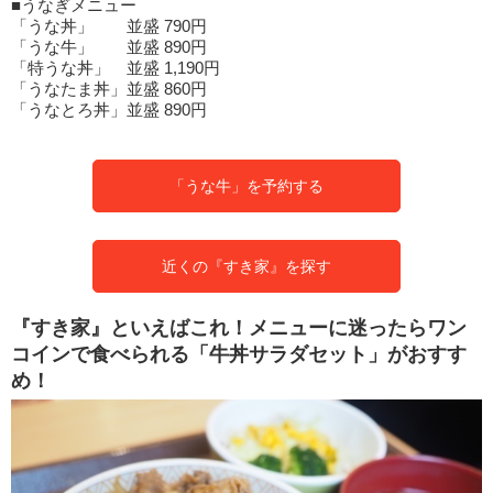
■うなぎメニュー
「うな丼」 並盛 790円
「うな牛」 並盛 890円
「特うな丼」 並盛 1,190円
「うなたま丼」並盛 860円
「うなとろ丼」並盛 890円
「うな牛」を予約する
近くの『すき家』を探す
『すき家』といえばこれ！メニューに迷ったらワン
コインで食べられる「牛丼サラダセット」がおすす
め！