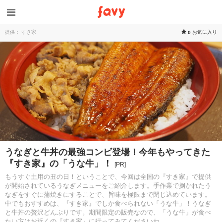
提供： すき家
お気に入り
0
うなぎと牛丼の最強コンビ登場！今年もやってきた
『すき家』の「うな牛」！
[PR]
もうすぐ土用の丑の日！ということで、今回は全国の『すき家』で提供
が開始されているうなぎメニューをご紹介します。手作業で捌かれたう
なぎをすぐに蒲焼きにすることで、旨味を極限まで閉じ込めています。
中でもおすすめは、『すき家』でしか食べられない「うな牛」！うなぎ
と牛丼の贅沢どんぶりです。期間限定の販売なので、「うな牛」が食べ
たい方はお近くの『すき家』に行ってみてくださいね。