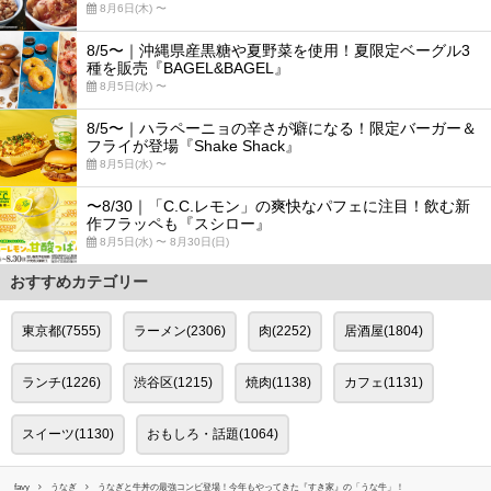
8月6日(木) 〜
8/5〜｜沖縄県産黒糖や夏野菜を使用！夏限定ベーグル3
種を販売『BAGEL&BAGEL』
8月5日(水) 〜
8/5〜｜ハラペーニョの辛さが癖になる！限定バーガー＆
フライが登場『Shake Shack』
8月5日(水) 〜
〜8/30｜「C.C.レモン」の爽快なパフェに注目！飲む新
作フラッペも『スシロー』
8月5日(水) 〜 8月30日(日)
おすすめカテゴリー
東京都(7555)
ラーメン(2306)
肉(2252)
居酒屋(1804)
ランチ(1226)
渋谷区(1215)
焼肉(1138)
カフェ(1131)
スイーツ(1130)
おもしろ・話題(1064)
favy
うなぎ
うなぎと牛丼の最強コンビ登場！今年もやってきた『すき家』の「うな牛」！