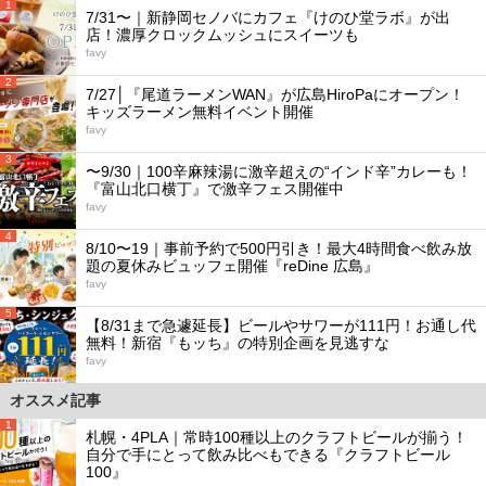
1
7/31〜｜新静岡セノバにカフェ『けのひ堂ラボ』が出
店！濃厚クロックムッシュにスイーツも
favy
2
7/27│『尾道ラーメンWAN』が広島HiroPaにオープン！
キッズラーメン無料イベント開催
favy
3
〜9/30｜100辛麻辣湯に激辛超えの“インド辛”カレーも！
『富山北口横丁』で激辛フェス開催中
favy
4
8/10〜19｜事前予約で500円引き！最大4時間食べ飲み放
題の夏休みビュッフェ開催『reDine 広島』
favy
5
【8/31まで急遽延長】ビールやサワーが111円！お通し代
無料！新宿『もッち』の特別企画を見逃すな
favy
オススメ記事
1
札幌・4PLA｜常時100種以上のクラフトビールが揃う！
自分で手にとって飲み比べもできる『クラフトビール
100』