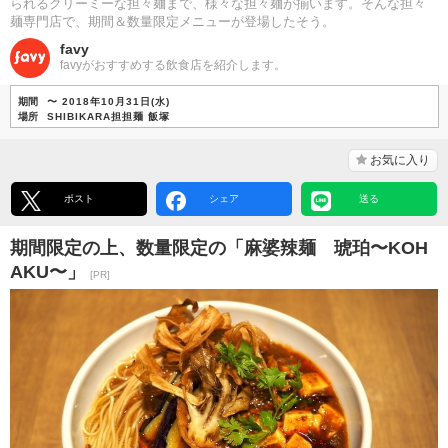
られるクリーミーな担々麺まで、様々な担々麺が揃います。そんな担々
麺専門店で、期間＆数量限定メニューが登場したそう。
favy
favyがおすすめする飲食店を紹介します。
期間
〜 2018年10月31日(水)
場所
SHIBIKARA担担麺 飯塚
お気に入り
ポスト
シェア
送る
期間限定の上、数量限定の「麻婆辣麺 琥珀〜KOH
AKU〜」
[PR]