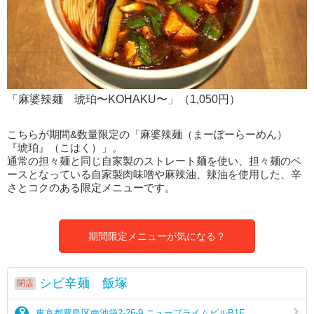
「麻婆辣麺 琥珀〜KOHAKU〜」（1,050円）
こちらが期間&数量限定の「麻婆辣麺（まーぼーらーめん）
『琥珀』（こはく）」。
通常の担々麺と同じ自家製のストレート麺を使い、担々麺のベ
ースとなっている自家製肉味噌や麻辣油、辣油を使用した、辛
さとコクのある限定メニューです。
期間限定メニューが気になる？
シビ辛麺 飯塚
閉店
東京都豊島区南池袋2-26-9 ニュープライムビルB1F