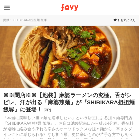
提供： SHIBIKARA担担麺 飯塚
お気に入り
3
※※閉店※※【池袋】麻婆ラーメンの究極。舌がシ
ビレ、汗が出る「麻婆辣麺」が『SHIBIKARA担担麺
飯塚』に登場！
[PR]
「本当に美味しい担々麺を追求したい」という店主による担々麺専門店
『SHIBIKARA担担麺 飯塚』。お店は池袋駅南口から徒歩4分程。香辛料
が複雑に絡み合う痺れる辛さのオーソドックスな担々麺から、辛さをダ
イレクトに感じられる汁なし担々麺、更に辛いものが苦手な方でも食べ