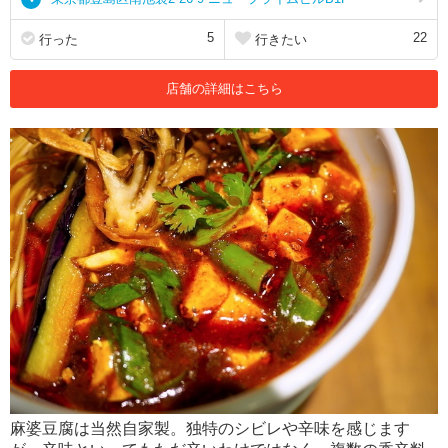
5
22
行った
行きたい
店舗の詳細はこちら
麻婆豆腐は当然自家製。独特のシビレや辛味を感じます