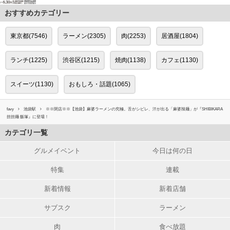
おすすめカテゴリー
東京都(7546)
ラーメン(2305)
肉(2253)
居酒屋(1804)
ランチ(1225)
渋谷区(1215)
焼肉(1138)
カフェ(1130)
スイーツ(1130)
おもしろ・話題(1065)
favy
池袋駅
※※閉店※※【池袋】麻婆ラーメンの究極。舌がシビレ、汗が出る「麻婆辣麺」が『SHIBIKARA
担担麺 飯塚』に登場！
カテゴリ一覧
グルメイベント
今日は何の日
特集
連載
新着情報
新着店舗
サブスク
ラーメン
肉
食べ放題