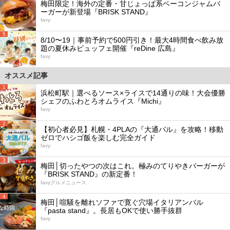
梅田限定！海外の定番・甘じょっぱ系ベーコンジャムバ
ーガーが新登場『BRISK STAND』
favy
5
8/10〜19｜事前予約で500円引き！最大4時間食べ飲み放
題の夏休みビュッフェ開催『reDine 広島』
favy
オススメ記事
1
浜松町駅｜選べるソース×ライスで14通りの味！大会優勝
シェフのふわとろオムライス『Michi』
favy
2
【初心者必見】札幌・4PLAの『大通バル』を攻略！移動
ゼロでハシゴ飯を楽しむ完全ガイド
favy
3
梅田│切ったやつの次はこれ。極みのてりやきバーガーが
『BRISK STAND』の新定番！
favyグルメニュース
4
梅田│喧騒を離れソファで寛ぐ穴場イタリアンバル
『pasta stand』。長居もOKで使い勝手抜群
favy