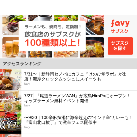
アクセスランキング
1
7/31〜｜新静岡セノバにカフェ『けのひ堂ラボ』が出
店！濃厚クロックムッシュにスイーツも
favy
2
7/27│『尾道ラーメンWAN』が広島HiroPaにオープン！
キッズラーメン無料イベント開催
favy
3
〜9/30｜100辛麻辣湯に激辛超えの“インド辛”カレーも！
『富山北口横丁』で激辛フェス開催中
favy
4