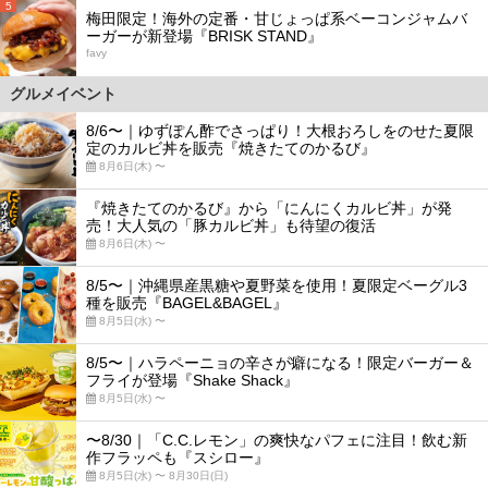
5
梅田限定！海外の定番・甘じょっぱ系ベーコンジャムバ
ーガーが新登場『BRISK STAND』
favy
グルメイベント
8/6〜｜ゆずぽん酢でさっぱり！大根おろしをのせた夏限
定のカルビ丼を販売『焼きたてのかるび』
8月6日(木) 〜
『焼きたてのかるび』から「にんにくカルビ丼」が発
売！大人気の「豚カルビ丼」も待望の復活
8月6日(木) 〜
8/5〜｜沖縄県産黒糖や夏野菜を使用！夏限定ベーグル3
種を販売『BAGEL&BAGEL』
8月5日(水) 〜
8/5〜｜ハラペーニョの辛さが癖になる！限定バーガー＆
フライが登場『Shake Shack』
8月5日(水) 〜
〜8/30｜「C.C.レモン」の爽快なパフェに注目！飲む新
作フラッペも『スシロー』
8月5日(水) 〜 8月30日(日)