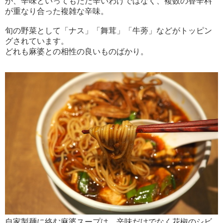
が、辛味といってもただ辛いわけではなく、複数の香辛料
が重なり合った複雑な辛味。
旬の野菜として「ナス」「舞茸」「牛蒡」などがトッピン
グされています。
どれも麻婆との相性の良いものばかり。
自家製麺に絡む麻婆スープは、辛味だけでなく花椒のシビ