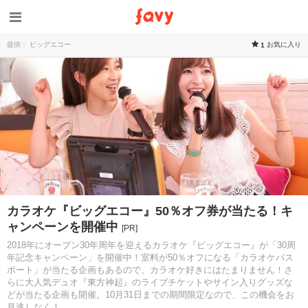
提供： ビッグエコー
お気に入り
1
カラオケ『ビッグエコー』50％オフ券が当たる！キ
ャンペーンを開催中
[PR]
2018年にオープン30年周年を迎えるカラオケ『ビッグエコー』が「30周
年記念キャンペーン」を開催中！室料が50％オフになる「カラオケパス
ポート」が当たる企画もあるので、カラオケ好きにはたまりません！さ
らに大人気デュオ『東方神起』のライブチケットやサイン入りグッズな
どが当たる企画も開催。10月31日までの期間限定なので、この機会をお
見逃しなく！