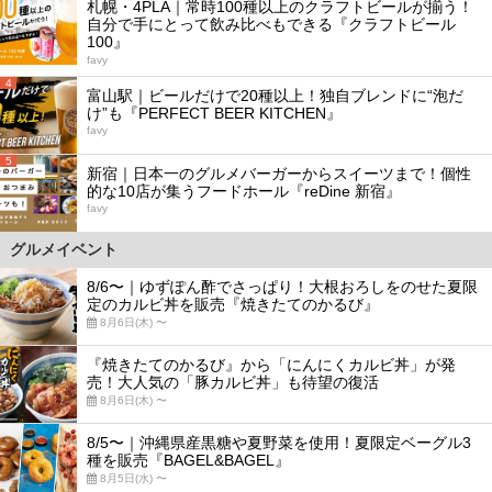
札幌・4PLA｜常時100種以上のクラフトビールが揃う！
自分で手にとって飲み比べもできる『クラフトビール
100』
favy
4
富山駅｜ビールだけで20種以上！独自ブレンドに“泡だ
け”も『PERFECT BEER KITCHEN』
favy
5
新宿｜日本一のグルメバーガーからスイーツまで！個性
的な10店が集うフードホール『reDine 新宿』
favy
グルメイベント
8/6〜｜ゆずぽん酢でさっぱり！大根おろしをのせた夏限
定のカルビ丼を販売『焼きたてのかるび』
8月6日(木) 〜
『焼きたてのかるび』から「にんにくカルビ丼」が発
売！大人気の「豚カルビ丼」も待望の復活
8月6日(木) 〜
8/5〜｜沖縄県産黒糖や夏野菜を使用！夏限定ベーグル3
種を販売『BAGEL&BAGEL』
8月5日(水) 〜