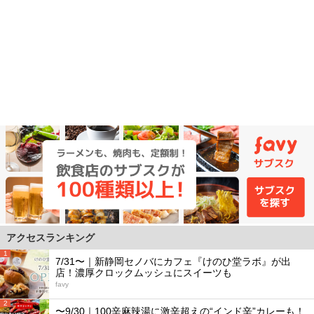
アクセスランキング
1
7/31〜｜新静岡セノバにカフェ『けのひ堂ラボ』が出
店！濃厚クロックムッシュにスイーツも
favy
2
〜9/30｜100辛麻辣湯に激辛超えの“インド辛”カレーも！