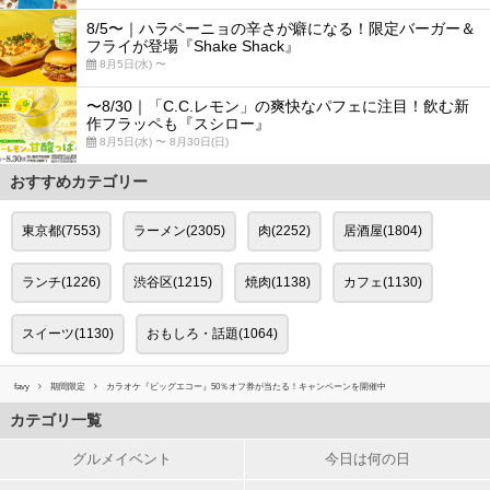
8/5〜｜ハラペーニョの辛さが癖になる！限定バーガー＆
フライが登場『Shake Shack』
8月5日(水) 〜
〜8/30｜「C.C.レモン」の爽快なパフェに注目！飲む新
作フラッペも『スシロー』
8月5日(水) 〜 8月30日(日)
おすすめカテゴリー
東京都(7553)
ラーメン(2305)
肉(2252)
居酒屋(1804)
ランチ(1226)
渋谷区(1215)
焼肉(1138)
カフェ(1130)
スイーツ(1130)
おもしろ・話題(1064)
favy
期間限定
カラオケ『ビッグエコー』50％オフ券が当たる！キャンペーンを開催中
カテゴリ一覧
グルメイベント
今日は何の日