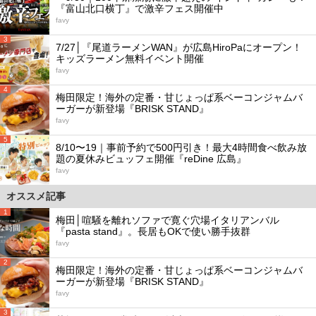
『富山北口横丁』で激辛フェス開催中
favy
3
7/27│『尾道ラーメンWAN』が広島HiroPaにオープン！
キッズラーメン無料イベント開催
favy
4
梅田限定！海外の定番・甘じょっぱ系ベーコンジャムバ
ーガーが新登場『BRISK STAND』
favy
5
8/10〜19｜事前予約で500円引き！最大4時間食べ飲み放
題の夏休みビュッフェ開催『reDine 広島』
favy
オススメ記事
1
梅田│喧騒を離れソファで寛ぐ穴場イタリアンバル
『pasta stand』。長居もOKで使い勝手抜群
favy
2
梅田限定！海外の定番・甘じょっぱ系ベーコンジャムバ
ーガーが新登場『BRISK STAND』
favy
3