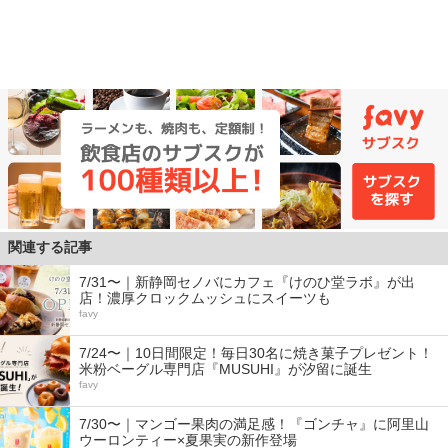
関連する記事
7/31〜｜新静岡セノバにカフェ『けのひ堂ラボ』が出
店！濃厚クロックムッシュにスイーツも
favy
7/24〜｜10日間限定！毎日30名に焼き菓子プレゼント！
米粉ベーグル専門店『MUSUHI』が汐留に誕生
favy
7/30〜｜マンゴー果肉の満足感！『ゴンチャ』に阿里山
ウーロンティー×夏果実の新作登場