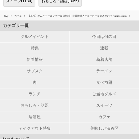
スイーツ(1130)
おもしろ・話題(1065)
favy
カフェ
【高岳】なんとモーニングが毎日無料！会員権購入でコーヒーを好きなだけ『izumi-cafe』！
カテゴリ一覧
グルメイベント
今日は何の日
特集
連載
新着情報
新着店舗
サブスク
ラーメン
肉
食べ放題
ランチ
ご当地グルメ
おもしろ・話題
スイーツ
居酒屋
カフェ
テイクアウト特集
美味しい渋谷区
favyについて