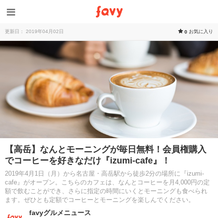
更新日： 2019年04月02日
お気に入り
0
【高岳】なんとモーニングが毎日無料！会員権購入
でコーヒーを好きなだけ『izumi-cafe』！
2019年4月1日（月）から名古屋・高岳駅から徒歩2分の場所に『izumi-
cafe』がオープン。こちらのカフェは、なんとコーヒーを月4,000円の定
額で飲むことができ、さらに指定の時間にいくとモーニングも食べられ
ます。ぜひとも定額でコーヒーとモーニングを楽しんでください。
favyグルメニュース