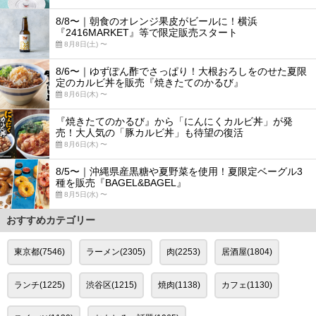
8/8〜｜朝食のオレンジ果皮がビールに！横浜
『2416MARKET』等で限定販売スタート
8月8日(土) 〜
8/6〜｜ゆずぽん酢でさっぱり！大根おろしをのせた夏限
定のカルビ丼を販売『焼きたてのかるび』
8月6日(木) 〜
『焼きたてのかるび』から「にんにくカルビ丼」が発
売！大人気の「豚カルビ丼」も待望の復活
8月6日(木) 〜
8/5〜｜沖縄県産黒糖や夏野菜を使用！夏限定ベーグル3
種を販売『BAGEL&BAGEL』
8月5日(水) 〜
おすすめカテゴリー
東京都(7546)
ラーメン(2305)
肉(2253)
居酒屋(1804)
ランチ(1225)
渋谷区(1215)
焼肉(1138)
カフェ(1130)