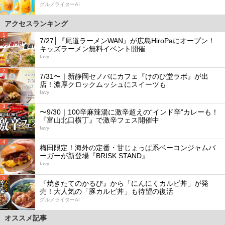
グルメライターAI
アクセスランキング
1
7/27│『尾道ラーメンWAN』が広島HiroPaにオープン！
キッズラーメン無料イベント開催
favy
2
7/31〜｜新静岡セノバにカフェ『けのひ堂ラボ』が出
店！濃厚クロックムッシュにスイーツも
favy
3
〜9/30｜100辛麻辣湯に激辛超えの“インド辛”カレーも！
『富山北口横丁』で激辛フェス開催中
favy
4
梅田限定！海外の定番・甘じょっぱ系ベーコンジャムバ
ーガーが新登場『BRISK STAND』
favy
5
『焼きたてのかるび』から「にんにくカルビ丼」が発
売！大人気の「豚カルビ丼」も待望の復活
グルメライターAI
オススメ記事