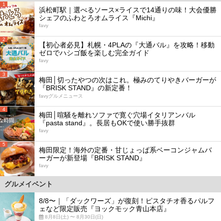
1
浜松町駅｜選べるソース×ライスで14通りの味！大会優勝
シェフのふわとろオムライス『Michi』
favy
2
【初心者必見】札幌・4PLAの『大通バル』を攻略！移動
ゼロでハシゴ飯を楽しむ完全ガイド
favy
3
梅田│切ったやつの次はこれ。極みのてりやきバーガーが
『BRISK STAND』の新定番！
favyグルメニュース
4
梅田│喧騒を離れソファで寛ぐ穴場イタリアンバル
『pasta stand』。長居もOKで使い勝手抜群
favy
5
梅田限定！海外の定番・甘じょっぱ系ベーコンジャムバ
ーガーが新登場『BRISK STAND』
favy
グルメイベント
8/8〜｜「ダックワーズ」が復刻！ピスタチオ香るパルフ
ェなど限定販売『ヨックモック青山本店』
8月8日(土) 〜 8月30日(日)