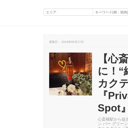
更新日： 2019年05月17日
【心
に！“
カク
『Priv
Spot
心斎橋駅から徒歩3分
ン バー グリー