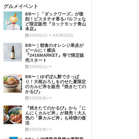
グルメイベント
8/8〜｜「ダックワーズ」が復
刻！ピスタチオ香るパルフェな
ど限定販売『ヨックモック青山
本店』
8月8日(土) 〜 8月30日(日)
8/8〜｜朝食のオレンジ果皮が
ビールに！横浜
『2416MARKET』等で限定販
売スタート
8月8日(土) 〜
8/6〜｜ゆずぽん酢でさっぱ
り！大根おろしをのせた夏限定
のカルビ丼を販売『焼きたての
かるび』
8月6日(木) 〜
『焼きたてのかるび』から「に
んにくカルビ丼」が発売！大人
気の「豚カルビ丼」も待望の復
活
8月6日(木) 〜