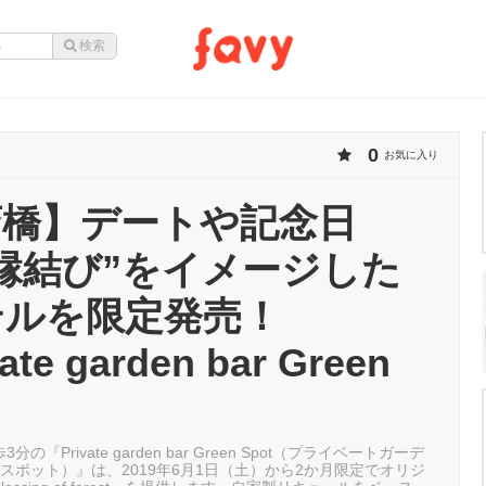
0
お気に入り
斎橋】デートや記念日
縁結び”をイメージした
テルを限定発売！
ate garden bar Green
』
の『Private garden bar Green Spot（プライベートガーデ
ンスポット）』は、2019年6月1日（土）から2か月限定でオリジ