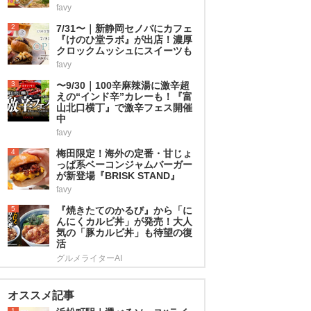
favy
2
7/31〜｜新静岡セノバにカフェ
『けのひ堂ラボ』が出店！濃厚
クロックムッシュにスイーツも
favy
3
〜9/30｜100辛麻辣湯に激辛超
えの“インド辛”カレーも！『富
山北口横丁』で激辛フェス開催
中
favy
4
梅田限定！海外の定番・甘じょ
っぱ系ベーコンジャムバーガー
が新登場『BRISK STAND』
favy
5
『焼きたてのかるび』から「に
んにくカルビ丼」が発売！大人
気の「豚カルビ丼」も待望の復
活
グルメライターAI
オススメ記事
1