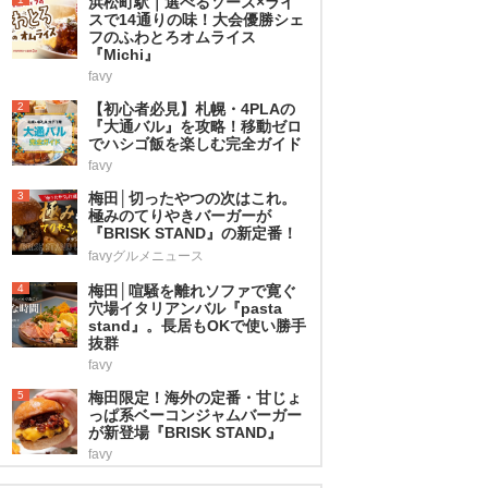
浜松町駅｜選べるソース×ライ
スで14通りの味！大会優勝シェ
フのふわとろオムライス
『Michi』
favy
2
【初心者必見】札幌・4PLAの
『大通バル』を攻略！移動ゼロ
でハシゴ飯を楽しむ完全ガイド
favy
3
梅田│切ったやつの次はこれ。
極みのてりやきバーガーが
『BRISK STAND』の新定番！
favyグルメニュース
4
梅田│喧騒を離れソファで寛ぐ
穴場イタリアンバル『pasta
stand』。長居もOKで使い勝手
抜群
favy
5
梅田限定！海外の定番・甘じょ
っぱ系ベーコンジャムバーガー
が新登場『BRISK STAND』
favy