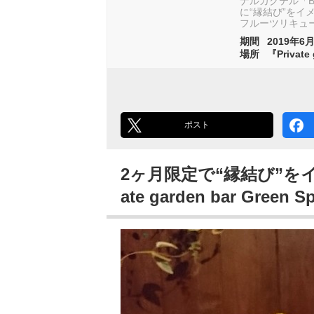
ナルカクテル「Bl
に“縁結び”を
フルーツリキュ
期間
2019年6月
場所
『Private
ポスト
2ヶ月限定で“縁結び”を
ate garden bar Green S