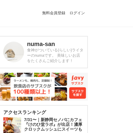
無料会員登録
ログイン
numa-san
食神がついている(らしい)ライタ
ーのnumaです。 美味しいお店
をたくさんご紹介します！
アクセスランキング
1
7/31〜｜新静岡セノバにカフェ
『けのひ堂ラボ』が出店！濃厚
クロックムッシュにスイーツも