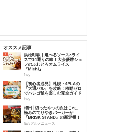
オススメ記事
1
浜松町駅｜選べるソース×ライ
スで14通りの味！大会優勝シェ
フのふわとろオムライス
『Michi』
favy
2
【初心者必見】札幌・4PLAの
『大通バル』を攻略！移動ゼロ
でハシゴ飯を楽しむ完全ガイド
favy
3
梅田│切ったやつの次はこれ。
極みのてりやきバーガーが
『BRISK STAND』の新定番！
favyグルメニュース