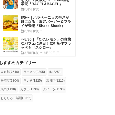
販売『BAGEL&BAGEL』
8月5日(水) 〜
8/5〜｜ハラペーニョの辛さが
癖になる！限定バーガー＆フラ
イが登場『Shake Shack』
8月5日(水) 〜
〜8/30｜「C.C.レモン」の爽快
なパフェに注目！飲む新作フラ
ッペも『スシロー』
8月5日(水) 〜 8月30日(日)
おすすめカテゴリー
東京都(7546)
ラーメン(2305)
肉(2253)
居酒屋(1804)
ランチ(1225)
渋谷区(1215)
焼肉(1138)
カフェ(1130)
スイーツ(1130)
おもしろ・話題(1065)