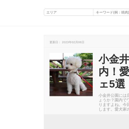
更新日： 2023年02月06日
小金井
内！
ェ5選
小金井公園には
ょうか？園内で
りますよね。今
します。愛犬家