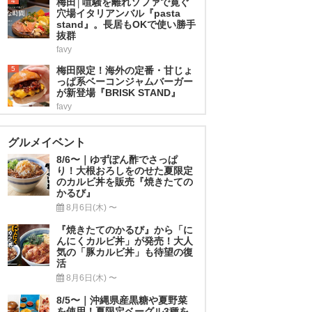
4
梅田│喧騒を離れソファで寛ぐ
穴場イタリアンバル『pasta
stand』。長居もOKで使い勝手
抜群
favy
5
梅田限定！海外の定番・甘じょ
っぱ系ベーコンジャムバーガー
が新登場『BRISK STAND』
favy
グルメイベント
8/6〜｜ゆずぽん酢でさっぱ
り！大根おろしをのせた夏限定
のカルビ丼を販売『焼きたての
かるび』
8月6日(木) 〜
『焼きたてのかるび』から「に
んにくカルビ丼」が発売！大人
気の「豚カルビ丼」も待望の復
活
8月6日(木) 〜
8/5〜｜沖縄県産黒糖や夏野菜
を使用！夏限定ベーグル3種を