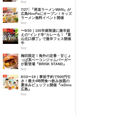
favy
2
7/27│『尾道ラーメンWAN』が
広島HiroPaにオープン！キッズ
ラーメン無料イベント開催
favy
3
〜9/30｜100辛麻辣湯に激辛超
えの“インド辛”カレーも！『富
山北口横丁』で激辛フェス開催
中
favy
4
梅田限定！海外の定番・甘じょ
っぱ系ベーコンジャムバーガー
が新登場『BRISK STAND』
favy
5
8/10〜19｜事前予約で500円引
き！最大4時間食べ飲み放題の
夏休みビュッフェ開催『reDine
広島』
favy