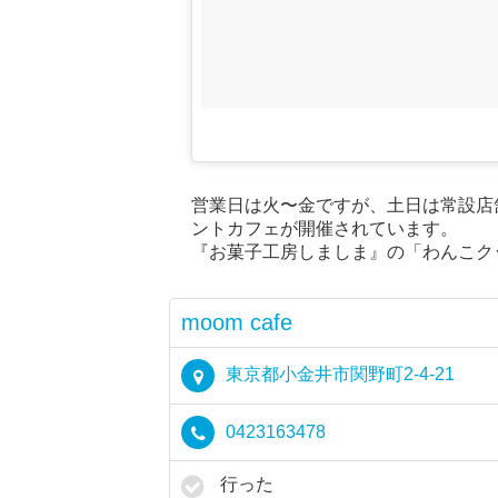
営業日は火〜金ですが、土日は常設店
ントカフェが開催されています。
『お菓子工房しましま』の「わんこク
moom cafe
東京都小金井市関野町2-4-21
0423163478
行った