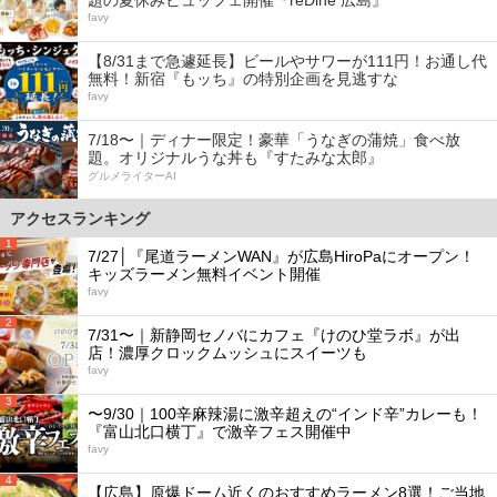
favy
【8/31まで急遽延長】ビールやサワーが111円！お通し代
無料！新宿『もッち』の特別企画を見逃すな
favy
7/18〜｜ディナー限定！豪華「うなぎの蒲焼」食べ放
題。オリジナルうな丼も『すたみな太郎』
グルメライターAI
アクセスランキング
1
7/27│『尾道ラーメンWAN』が広島HiroPaにオープン！
キッズラーメン無料イベント開催
favy
2
7/31〜｜新静岡セノバにカフェ『けのひ堂ラボ』が出
店！濃厚クロックムッシュにスイーツも
favy
3
〜9/30｜100辛麻辣湯に激辛超えの“インド辛”カレーも！
『富山北口横丁』で激辛フェス開催中
favy
4
【広島】原爆ドーム近くのおすすめラーメン8選！ご当地