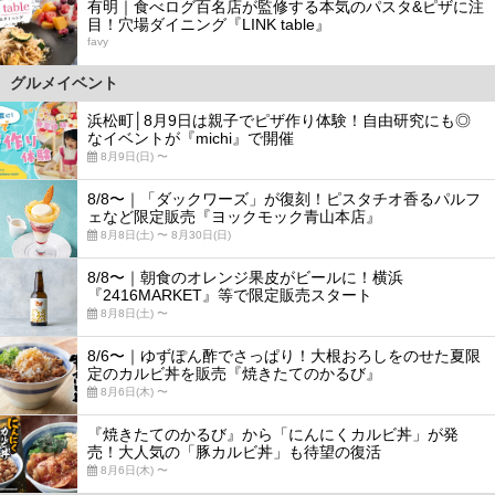
有明｜食べログ百名店が監修する本気のパスタ&ピザに注
目！穴場ダイニング『LINK table』
favy
グルメイベント
浜松町│8月9日は親子でピザ作り体験！自由研究にも◎
なイベントが『michi』で開催
8月9日(日) 〜
8/8〜｜「ダックワーズ」が復刻！ピスタチオ香るパルフ
ェなど限定販売『ヨックモック青山本店』
8月8日(土) 〜 8月30日(日)
8/8〜｜朝食のオレンジ果皮がビールに！横浜
『2416MARKET』等で限定販売スタート
8月8日(土) 〜
8/6〜｜ゆずぽん酢でさっぱり！大根おろしをのせた夏限
定のカルビ丼を販売『焼きたてのかるび』
8月6日(木) 〜
『焼きたてのかるび』から「にんにくカルビ丼」が発
売！大人気の「豚カルビ丼」も待望の復活
8月6日(木) 〜