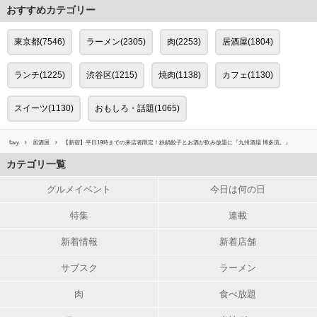
おすすめカテゴリー
東京都(7546)
ラーメン(2305)
肉(2253)
居酒屋(1804)
ランチ(1225)
渋谷区(1215)
焼肉(1138)
カフェ(1130)
スイーツ(1130)
おもしろ・話題(1065)
favy
居酒屋
【新宿】平日19時までの来店者限定！鉄鍋餃子とお酒が飲み放題に『九州酒場 博多流。』
カテゴリ一覧
グルメイベント
今日は何の日
特集
連載
新着情報
新着店舗
サブスク
ラーメン
肉
食べ放題