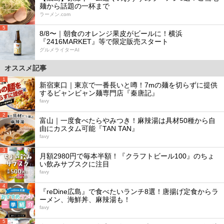
麺から話題の一杯まで
ラーメン.com
5
8/8〜｜朝食のオレンジ果皮がビールに！横浜
『2416MARKET』等で限定販売スタート
グルメライターAI
オススメ記事
1
新宿東口｜東京で一番長いと噂！7mの麺を切らずに提供
するビャンビャン麺専門店『秦唐記』
favy
2
富山｜一度食べたらやみつき！麻辣湯は具材50種から自
由にカスタム可能『TAN TAN』
favy
3
月額2980円で毎本半額！『クラフトビール100』のちょ
い飲みサブスクに注目
favy
4
『reDine広島』で食べたいランチ8選！唐揚げ定食からラ
ーメン、海鮮丼、麻辣湯も！
favy
5