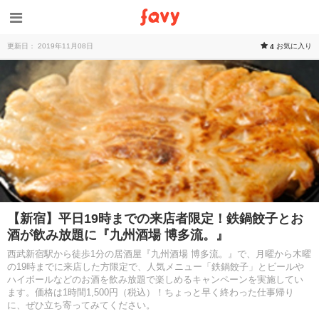
更新日： 2019年11月08日
お気に入り
4
【新宿】平日19時までの来店者限定！鉄鍋餃子とお
酒が飲み放題に『九州酒場 博多流。』
西武新宿駅から徒歩1分の居酒屋『九州酒場 博多流。』で、月曜から木曜
の19時までに来店した方限定で、人気メニュー「鉄鍋餃子」とビールや
ハイボールなどのお酒を飲み放題で楽しめるキャンペーンを実施してい
ます。価格は1時間1,500円（税込）！ちょっと早く終わった仕事帰り
に、ぜひ立ち寄ってみてください。